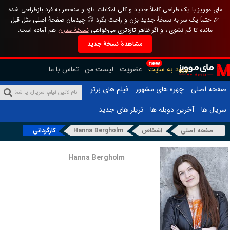
مای موویز با یک طراحی کاملاً جدید و کلی امکانات تازه و منحصر به فرد بازطراحی شده
🎉 حتماً یک سر به نسخهٔ جدید بزن و راحت بگرد 😊 چیدمان صفحهٔ اصلی مثل قبل
مانده تا گم نشوی ، و اگر ظاهر تازه‌تری می‌خواهی
نسخهٔ مدرن
هم آماده است.
مشاهدهٔ نسخهٔ جدید
new
ورود به سایت
عضویت
لیست من
تماس با ما
صفحه اصلی
چهره های مشهور
فیلم های برتر
سریال ها
آخرین دوبله ها
تریلر های جدید
صفحه اصلی
اشخاص
Hanna Bergholm
کارگردانی
نام :
Hanna Bergholm
تاریخ تولد :
محل تولد :
قد :