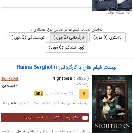
لقب :
نام هنگام تولد :
نمایش لیست فیلم ها بر اساس نوع همکاری :
بازیگری (0 مورد)
کارگردانی (2 مورد)
نویسندگی (2 مورد)
تهیه کنندگی (0 مورد)
لیست فیلم های با کارگردانی Hanna Bergholm
Nightborn
( 2026 )
Not Rated
زادهٔ شب
+ لیست من
از 10
6
توسط 488 نفر در
ترسناک
امتیاز منتقدان:
امتیاز کاربران:
/
از
10
4.6
-
100
امکان پخش آنلاین
با زیرنویس فارسی
ساگا و همسر بریتانیایی‌اش، جان، با آرزوی ساختن یک زندگی خانوادگی ایده‌آل، به خانه‌ای