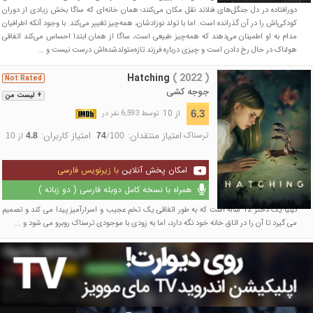
دورافتاده در دل جنگل‌های فنلاند نقل مکان می‌کنند؛ همان خانه‌ای که ساگا بخش زیادی از دوران
کودکی‌اش را در آن گذرانده است. اما با تولد نوزادشان، همه‌چیز تغییر می‌کند. با وجود آنکه اطرافیان
مدام به او اطمینان می‌دهند که همه‌چیز طبیعی است، ساگا از همان ابتدا احساس می‌کند اتفاقی
هولناک در حال رخ دادن است و چیزی درباره فرزند تازه‌متولدشده‌اش درست نیست و ...
Hatching
( 2022 )
Not Rated
جوجه کشی
+ لیست من
از 10
6.3
توسط 6,593 نفر در
ترسناک
امتیاز منتقدان:
امتیاز کاربران:
/
از
10
4.8
74
100
امکان پخش آنلاین
با زیرنویس فارسی
همراه با نسخه کامل دوبله فارسی ( دو زبانه )
تینیا یک دختر 12 ساله است که به طور اتفاقی یک تخم عجیب و اسرارآمیز پیدا می کند و تصمیم
می گیرد تا آن را در اتاق خانه خود نگه دارد، اما به زودی با موجودی ترسناک روبرو می شود و ...