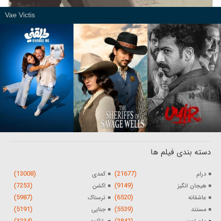
Vae Victis
دسته بندی فیلم ها
(13008)
(21677)
درام
کمدی
(7253)
(9149)
هیجان انگیز
اکشن
(5987)
(6520)
عاشقانه
ترسناک
(5191)
(5539)
مستند
جنایی