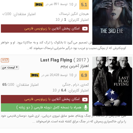
از 10
5.1
توسط 891 نفر در
هیجان انگیز
,
ترسناک
امتیاز منتقدان:
/
-
100
امتیاز کاربران:
از
10
1
امکان پخش آنلاین
با زیرنویس فارسی
آلیا پس از فوت پدر و مادرش تصمیم می گیرد تا بانکوک را ترک کند و به جاکارتا برود. او و خواهر
کوچکترش که از بچگی عجیب و غریب بود درگیر ماجرایی ترسناک میشوند که...
Last Flag Flying
( 2017 )
17+
اهتزاز آخرین پرچم
+ لیست من
از 10
6.9
توسط 20,428 نفر در
کمدی
,
درام
,
جنگی
امتیاز منتقدان:
/
65
100
امتیاز کاربران:
از
10
6.4
امکان پخش آنلاین
با زیرنویس فارسی
همراه با نسخه کامل دوبله فارسی ( دو زبانه )
سی سال پس از خدمت در جنگ ویتنام، عضو سابق نیروی دریایی ، لری شپرد دوستان قدیمی خود
را برای خاکسپاری پسرش که در جنگ عراق کشته شده است، فرامیخواند ...