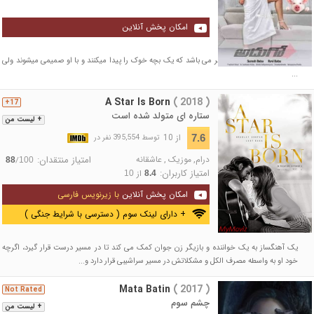
امکان پخش آنلاین
داستان فیلم درباره ی دو نفر می باشد که یک بچه خوک را پیدا میکنند و با او صمیمی میشوند ولی
...
A Star Is Born
( 2018 )
17+
ستاره ای متولد شده است
+ لیست من
از 10
7.6
توسط 395,554 نفر در
درام
,
موزیک
,
عاشقانه
امتیاز منتقدان:
/
88
100
امتیاز کاربران:
از
10
8.4
امکان پخش آنلاین
با زیرنویس فارسی
+ دارای لینک سوم ( دسترسی با شرایط جنگی )
یک آهنگساز به یک خواننده و بازیگر زن جوان کمک می کند تا در مسیر درست قرار گیرد، اگرچه
خود او به واسطه مصرف الکل و مشکلاتش در مسیر سراشیبی قرار دارد و...
Mata Batin
( 2017 )
Not Rated
چشم سوم
+ لیست من