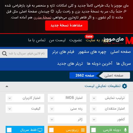
مای موویز با یک طراحی کاملاً جدید و کلی امکانات تازه و منحصر به فرد بازطراحی شده
🎉 حتماً یک سر به نسخهٔ جدید بزن و راحت بگرد 😊 چیدمان صفحهٔ اصلی مثل قبل
مانده تا گم نشوی ، و اگر ظاهر تازه‌تری می‌خواهی
نسخهٔ مدرن
هم آماده است.
مشاهدهٔ نسخهٔ جدید
new
ورود به سایت
عضویت
لیست من
تماس با ما
صفحه اصلی
چهره های مشهور
فیلم های برتر
سریال ها
آخرین دوبله ها
تریلر های جدید
صفحه اصلی
صفحه 2662
تنظیمات نمایش لیست
ترتیب نمایش
امتیاز IMDB
امتیاز کاربران
امتیاز منتقدان
رده سنی
کیفیت
کشور
ژانر
دوبله فارسی
زیرنویس
فقط سریال