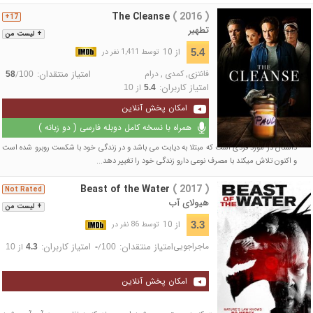
The Cleanse
( 2016 )
17+
تطهیر
+ لیست من
از 10
5.4
توسط 1,411 نفر در
فانتزی
,
کمدی
,
درام
امتیاز منتقدان:
/
58
100
امتیاز کاربران:
از
10
5.4
امکان پخش آنلاین
همراه با نسخه کامل دوبله فارسی ( دو زبانه )
داستان در مورد فردی است که مبتلا به دیابت می باشد و در زندگی خود با شکست روبرو شده است
و اکنون تلاش میکند با مصرف نوعی دارو زندگی خود را تغییر دهد...
Beast of the Water
( 2017 )
Not Rated
هیولای آب
+ لیست من
از 10
3.3
توسط 86 نفر در
ماجراجویی
امتیاز منتقدان:
امتیاز کاربران:
/
از
10
4.3
-
100
امکان پخش آنلاین