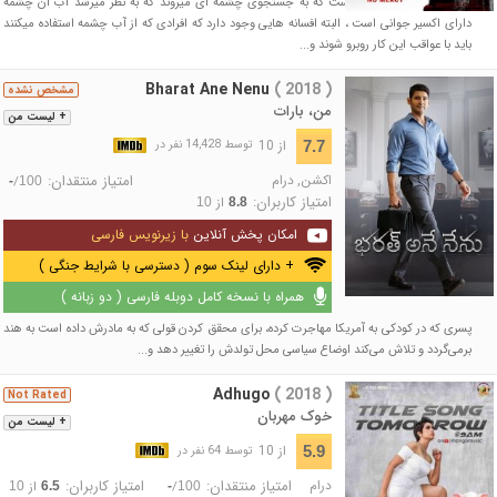
داستان در مورد گروهی است که به جستجوی چشمه ای میروند که به نظر میرسد آب آن چشمه
دارای اکسیر جوانی است ، البته افسانه هایی وجود دارد که افرادی که از آب چشمه استفاده میکنند
باید با عواقب این کار روبرو شوند و...
Bharat Ane Nenu
( 2018 )
مشخص نشده
من، بارات
+ لیست من
از 10
7.7
توسط 14,428 نفر در
اکشن
,
درام
امتیاز منتقدان:
/
-
100
امتیاز کاربران:
از
10
8.8
امکان پخش آنلاین
با زیرنویس فارسی
+ دارای لینک سوم ( دسترسی با شرایط جنگی )
همراه با نسخه کامل دوبله فارسی ( دو زبانه )
پسری که در کودکی به آمریکا مهاجرت کرده، برای محقق کردن قولی که به مادرش داده است به هند
برمی‌گردد و تلاش می‌کند اوضاع سیاسی محل تولدش را تغییر دهد و...
Adhugo
( 2018 )
Not Rated
خوک مهربان
+ لیست من
از 10
5.9
توسط 64 نفر در
درام
امتیاز منتقدان:
امتیاز کاربران:
/
از
10
6.5
-
100