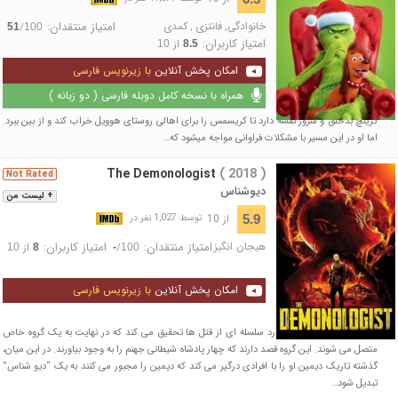
خانوادگی
,
فانتزی
,
کمدی
امتیاز منتقدان:
/
51
100
امتیاز کاربران:
از
10
8.5
امکان پخش آنلاین
با زیرنویس فارسی
همراه با نسخه کامل دوبله فارسی ( دو زبانه )
گرینچ بدخلق و شرور نقشه دارد تا کریسمس را برای اهالی روستای هوویل خراب کند و از بین ببرد.
اما او در این مسیر با مشکلات فراوانی مواجه می‎شود که…
The Demonologist
( 2018 )
Not Rated
دیوشناس
+ لیست من
از 10
5.9
توسط 1,027 نفر در
هیجان انگیز
امتیاز منتقدان:
امتیاز کاربران:
/
از
10
8
-
100
امکان پخش آنلاین
با زیرنویس فارسی
کارآگاه دیمین سراف در مورد سلسله ای از قتل ها تحقیق می کند که در نهایت به یک گروه خاص
متصل می شوند. این گروه قصد دارند که چهار پادشاه شیطانی جهنم را به وجود بیاورند. در این میان،
گذشته تاریک دیمین او را با افرادی درگیر می کند که دیمین را مجبور می کنند به یک “دیو شناس”
تبدیل شود…