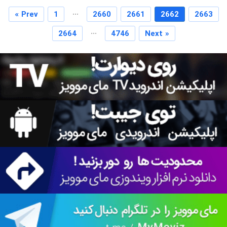
...
« Prev
1
2660
2661
2662
2663
...
2664
4746
Next »