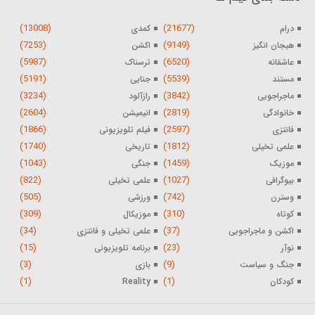
(13008)
(21677)
درام
کمدی
(7253)
(9149)
هیجان انگیز
اکشن
(5987)
(6520)
عاشقانه
ترسناک
(5191)
(5539)
مستند
جنایی
(3234)
(3842)
ماجراجویی
رازآلود
(2604)
(2819)
خانوادگی
انیمیشن
(1866)
(2597)
فانتزی
فیلم تلویزیونی
(1740)
(1812)
علمی تخیلی
تاریخی
(1043)
(1459)
موزیک
جنگی
(822)
(1027)
بیوگرافی
علمی تخیلی
(505)
(742)
وسترن
ورزشی
(309)
(310)
کوتاه
موزیکال
(34)
(37)
اکشن و ماجراجویی
علمی تخیلی و فانتزی
(15)
(23)
نوآر
برنامه تلویزیونی
(3)
(9)
جنگ و سیاست
بازی
(1)
(1)
کودکان
Reality