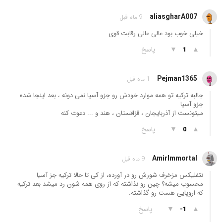
aliasgharA007
9 ماه قبل
خیلی خوب بود عالی عالی رقابت قوی
▲
▼
پاسخ
1
Pejman1365
1 ماه قبل
جالبه ترکیه تو همه موارد خودش رو جزو آسیا نمی دونه ، بعد اینجا شده
جزو آسیا
میتونست از آذربایجان ، قزاقستان ، هند و ... دعوت کنه
▲
▼
پاسخ
0
AmirImmortal
9 ماه قبل
نتفلیکس مزخرف شورش رو در آورده، از کی تا حالا ترکیه جز آسیا
محسوب میشه؟ چین رو نذاشته که از روی همه شون رد میشد بعد ترکیه
که اروپایی هست رو گذاشته.
▲
▼
پاسخ
-1