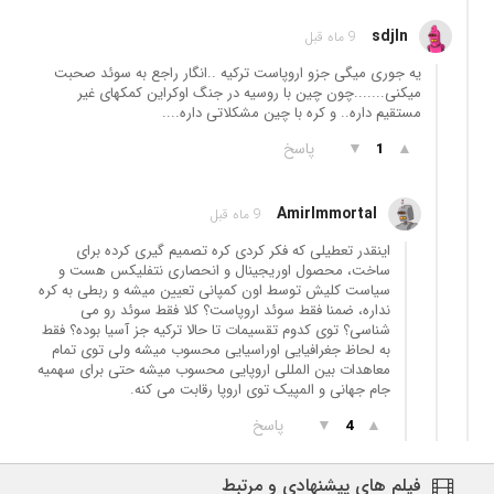
sdjln
9 ماه قبل
یه جوری میگی جزو اروپاست ترکیه ..انگار راجع به سوئد صحبت
میکنی.......چون چین با روسیه در جنگ اوکراین کمکهای غیر
مستقیم داره.. و کره با چین مشکلاتی داره....
▲
▼
پاسخ
1
AmirImmortal
9 ماه قبل
اینقدر تعطیلی که فکر کردی کره تصمیم گیری کرده برای
ساخت، محصول اوریجینال و انحصاری نتفلیکس هست و
سیاست کلیش توسط اون کمپانی تعیین میشه و ربطی به کره
نداره، ضمنا فقط سوئد اروپاست؟ کلا فقط سوئد رو می
شناسی؟ توی کدوم تقسیمات تا حالا ترکیه جز آسیا بوده؟ فقط
به لحاظ جغرافیایی اوراسیایی محسوب میشه ولی توی تمام
معاهدات بین المللی اروپایی محسوب میشه حتی برای سهمیه
جام جهانی و المپیک توی اروپا رقابت می کنه.
▲
▼
پاسخ
4
فیلم های پیشنهادی و مرتبط