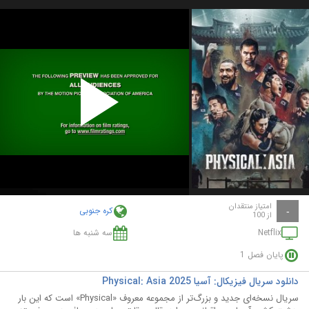
Play
Video
امتیاز منتقدان
کره جنوبی
-
از 100
Netflix
سه شنبه ها
پایان فصل 1
دانلود سریال فیزیکال: آسیا Physical: Asia 2025
سریال نسخه‌ای جدید و بزرگ‌تر از مجموعه معروف «Physical» است که این بار