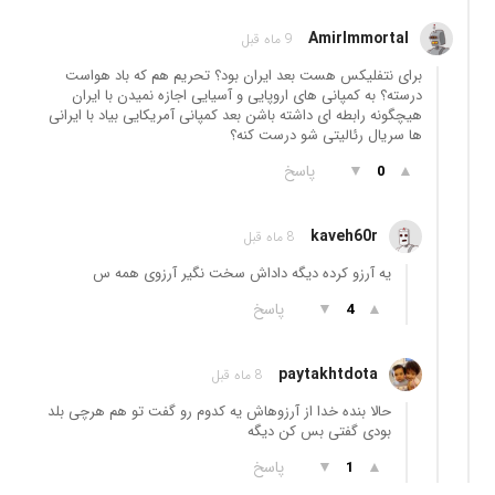
AmirImmortal
9 ماه قبل
برای نتفلیکس هست بعد ایران بود؟ تحریم هم که باد هواست
درسته؟ به کمپانی های اروپایی و آسیایی اجازه نمیدن با ایران
هیچگونه رابطه ای داشته باشن بعد کمپانی آمریکایی بیاد با ایرانی
ها سریال رئالیتی شو درست کنه؟
▲
▼
پاسخ
0
kaveh60r
8 ماه قبل
یه آرزو کرده دیگه داداش سخت نگیر آرزوی همه س
▲
▼
پاسخ
4
paytakhtdota
8 ماه قبل
حالا بنده خدا از آرزوهاش یه کدوم رو گفت تو هم هرچی بلد
بودی گفتی بس کن دیگه
▲
▼
پاسخ
1