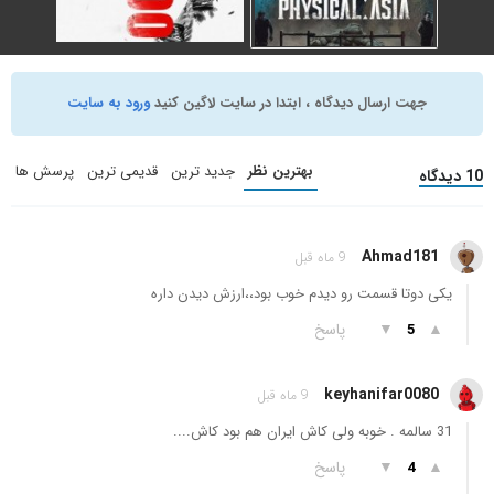
Physical: 100
جهت ارسال دیدگاه ، ابتدا در سایت لاگین کنید
ورود به سایت
Physical: Asia
(2023)
(2025)
برنامه تلویزیونی
برنامه تلویزیونی
,
بازی
بهترین نظر
جدید ترین
قدیمی ترین
پرسش ها
10 دیدگاه
+ WATCHLIST
+ WATCHLIST
Ahmad181
9 ماه قبل
یکی دوتا قسمت رو دیدم خوب بود،،ارزش دیدن داره
▲
▼
پاسخ
5
keyhanifar0080
9 ماه قبل
31 سالمه . خوبه ولی کاش ایران هم بود کاش....
▲
▼
پاسخ
4