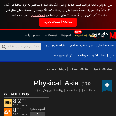
مای موویز با یک طراحی کاملاً جدید و کلی امکانات تازه و منحصر به فرد بازطراحی شده
🎉 حتماً یک سر به نسخهٔ جدید بزن و راحت بگرد 😊 چیدمان صفحهٔ اصلی مثل قبل
مانده تا گم نشوی ، و اگر ظاهر تازه‌تری می‌خواهی
نسخهٔ مدرن
هم آماده است.
مشاهدهٔ نسخهٔ جدید
new
ورود به سایت
عضویت
لیست من
تماس با ما
صفحه اصلی
چهره های مشهور
فیلم های برتر
سریال ها
آخرین دوبله ها
تریلر های جدید
لینک های دانلود
نقد های کاربران
بازیگران و عوامل
Physical: Asia
(2025 – )
برنامه تلویزیونی
,
بازی
66 دقیقه
Not Rated
WEB-DL 1080p
8.2
/10
716 users
امتیاز دهید
8
/10
583 users