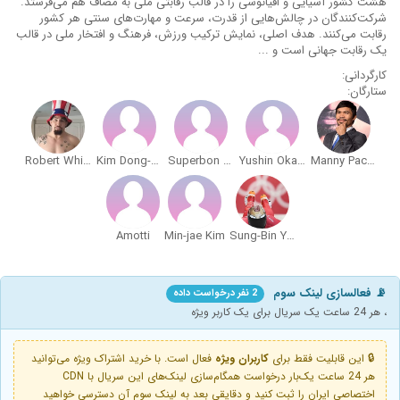
هشت کشور آسیایی و اقیانوسی را در قالب رقابتی ملی به مصاف هم می‌فرستد.
شرکت‌کنندگان در چالش‌هایی از قدرت، سرعت و مهارت‌های سنتی هر کشور
رقابت می‌کنند. هدف اصلی، نمایش ترکیب ورزش، فرهنگ و افتخار ملی در قالب
یک رقابت جهانی است و ...
کارگردانی:
ستارگان:
Robert Whittaker
Kim Dong-hyun
Superbon Banchamek
Yushin Okami
Manny Pacquiao
Amotti
Min-jae Kim
Sung-Bin Yun
📡 فعالسازی لینک سوم
2 نفر درخواست داده
، هر 24 ساعت یک سریال برای یک کاربر ویژه
🔒 این قابلیت فقط برای
کاربران ویژه
فعال است. با خرید اشتراک ویژه می‌توانید
هر 24 ساعت یک‌بار درخواست همگام‌سازی لینک‌های این سریال با CDN
اختصاصی ایران را ثبت کنید و دقایقی بعد به لینک سوم آن دسترسی خواهید