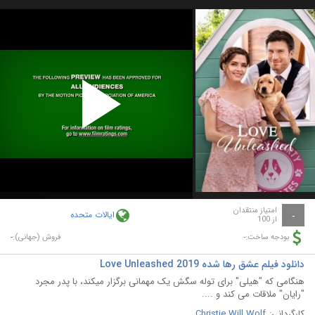
Play
Video
امتیاز منتقدان
ایالات متحده
-
از 100
-
-
بودجه ساخت:
فروش (جهانی):
دانلود فیلم عشق رها شده Love Unleashed 2019
هنگامی که "هیلی" برای توله سگش یک مهمانی برگزار میکند، با پدر مجرد
"رایان" ملاقات می کند و ....
کارگردانی:
Christie Will Wolf