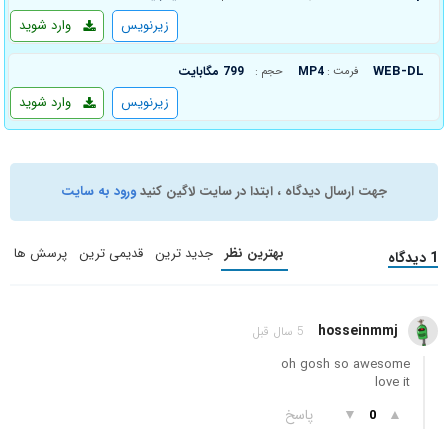
زیرنویس
وارد شوید
WEB-DL
MP4
799 مگابایت
فرمت :
حجم :
زیرنویس
وارد شوید
جهت ارسال دیدگاه ، ابتدا در سایت لاگین کنید
ورود به سایت
بهترین نظر
جدید ترین
قدیمی ترین
پرسش ها
1 دیدگاه
hosseinmmj
5 سال قبل
oh gosh so awesome
love it
▲
▼
پاسخ
0