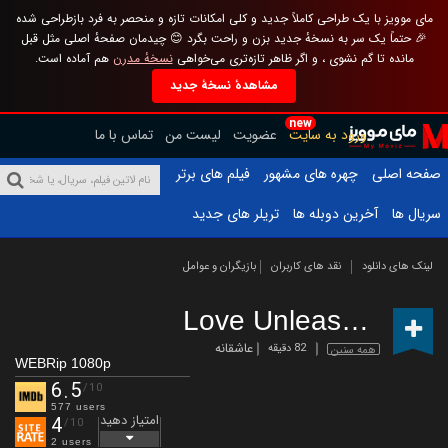
مای موویز با یک طراحی کاملاً جدید و کلی امکانات تازه و منحصر به فرد بازطراحی شده
🎉 حتماً یک سر به نسخهٔ جدید بزن و راحت بگرد 😊 چیدمان صفحهٔ اصلی مثل قبل
مانده تا گم نشوی ، و اگر ظاهر تازه‌تری می‌خواهی
نسخهٔ مدرن
هم آماده است.
مشاهدهٔ نسخهٔ جدید
new
ورود به سایت
عضویت
لیست من
تماس با ما
صفحه اصلی
چهره های مشهور
فیلم های برتر
سریال ها
آخرین دوبله ها
تریلر های جدید
لینک های دانلود
نقد های کاربران
بازیگران و عوامل
Love Unleashed
(2019
عاشقانه
82 دقیقه
همه سنین
WEBRip 1080p
6.5
/10
577 users
امتیاز دهید
4
/10
2 users