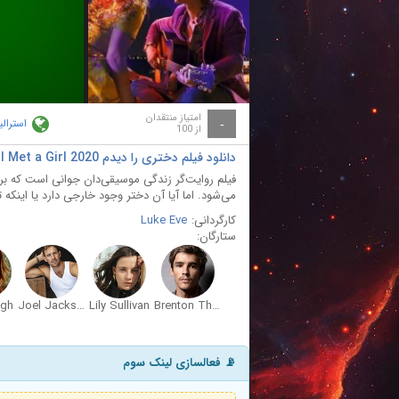
ay
deo
امتیاز منتقدان
استرالی
-
از 100
دانلود فیلم دختری را دیدم I Met a Girl 2020
فیلم روایت‌گر زندگی موسیقی‌دان جوانی است که بر
می‌شود. اما آیا آن دختر وجود خارجی دارد یا اینکه 
کارگردانی:
Luke Eve
ستارگان:
egh
Joel Jackson
Lily Sullivan
Brenton Thwaites
📡 فعالسازی لینک سوم