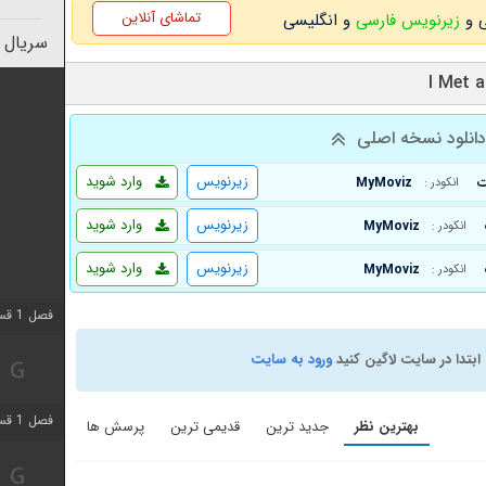
تماشای آنلاین
زیرنویس فارسی
و انگلیسی
سریال 
انلود نسخه اصلی
زیرنویس
وارد شوید
MyMoviz
انکودر :
زیرنویس
وارد شوید
MyMoviz
انکودر :
زیرنویس
وارد شوید
MyMoviz
انکودر :
فصل 1 قسمت 7 اضافه شد
ابتدا در سایت لاگین کنید
ورود به سایت
فصل 1 قسمت 11 اضافه شد
بهترین نظر
جدید ترین
قدیمی ترین
پرسش ها