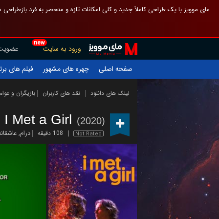
 چیدمان صفحهٔ اصلی مثل قبل مانده تا گم نشوی ، و اگر ظاهر تازه‌تری می‌خواهی
new
عضویت
ورود به سایت
یلم های برتر
چهره های مشهور
صفحه اصلی
ازیگران و عوامل
نقد های کاربران
لینک های دانلود
I Met a Girl
(2020)
عاشقانه
,
درام
108 دقیقه
Not Rated