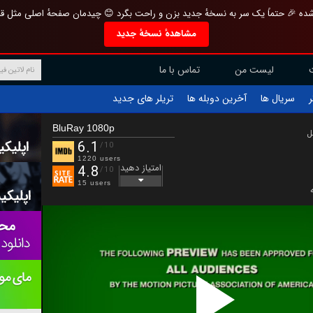
تازه و منحصر به فرد بازطراحی شده 🎉 حتماً یک سر به نسخهٔ جدید بزن و راحت بگرد 
مشاهدهٔ نسخهٔ جدید
تماس با ما
لیست من
تریلر های جدید
آخرین دوبله ها
سریال ها
ف
BluRay 1080p
ب
6.1
/10
1220 users
امتیاز دهید
4.8
/10
15 users