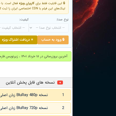
🔒 این قابلیت فقط برای
کاربران ویژه
لینک‌های این فیلم با CDN اختصاصی ایران را ثبت کنید و دقایقی بعد به لینک سوم آن دسترسی خواهید داشت
نوع صدا:
کیفیت:
🔒 ورود به حساب
⭐ دریافت اشتراک ویژه
آخرین بروزرسانی در ۱۸ خرداد ۱۴۰۱ ، زیرنویس فارسی اضافه شد
نسخه های قابل پخش آنلاین
1
نسخه BluRay 480p زبان اصلی و
2
نسخه BluRay 720p زبان اصلی و