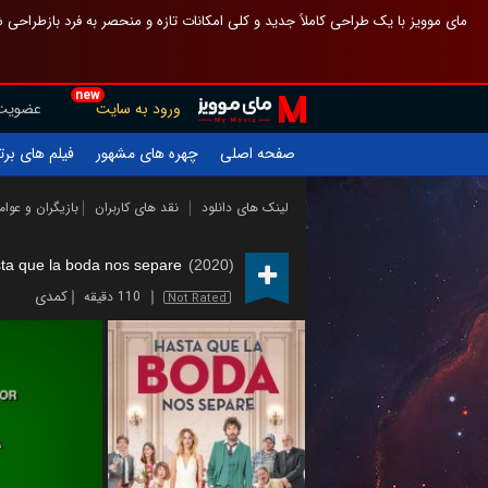
 چیدمان صفحهٔ اصلی مثل قبل مانده تا گم نشوی ، و اگر ظاهر تازه‌تری می‌خواهی
new
عضویت
ورود به سایت
یلم های برتر
چهره های مشهور
صفحه اصلی
ازیگران و عوامل
نقد های کاربران
لینک های دانلود
ta que la boda nos separe
(2020)
کمدی
110 دقیقه
Not Rated