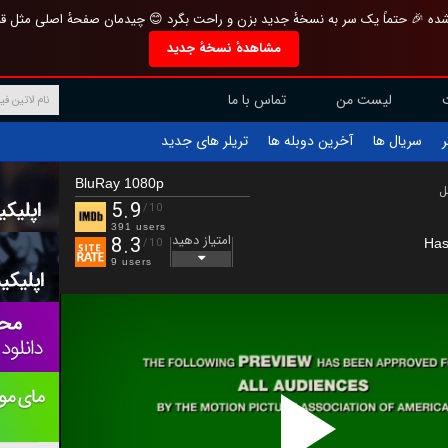
تازه و منحصر به فرد بازطراحی شده 🎉 حتماً یک سر به نسخهٔ جدید بزن و راحت بگرد 
مشاهدهٔ نسخهٔ جدید
تماس با ما
لیست من
تریلر های جدید
آخرین دوبله ها
سریال ها
ف
BluRay 1080p
ب
5.9
/10
391 users
امتیاز دهید
8.3
Has
/10
9 users