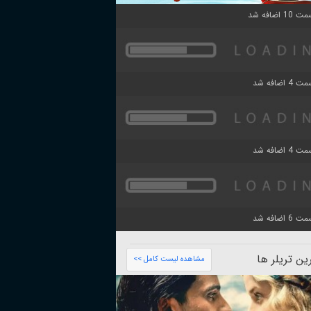
ن تریلر ها
مشاهده لیست کامل >>