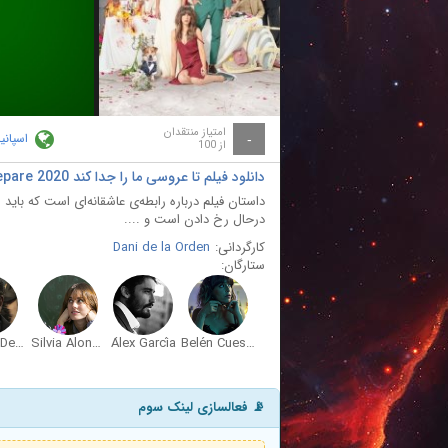
ay
deo
امتیاز منتقدان
اسپانیا
-
از 100
دانلود فیلم تا عروسی ما را جدا کند Hasta que la boda nos separe 2020
داستان فیلم درباره رابطه‌ی عاشقانه‌ای است که باید
درحال رخ دادن است و ....
کارگردانی:
Dani de la Orden
ستارگان:
Antonio Dechent
Silvia Alonso
Álex García
Belén Cuesta
📡 فعالسازی لینک سوم