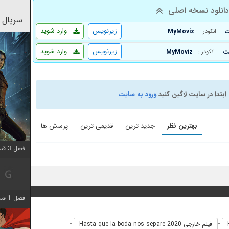
انلود نسخه اصلی
سریال 
زیرنویس
وارد شوید
MyMoviz
انکودر :
زیرنویس
وارد شوید
MyMoviz
انکودر :
ابتدا در سایت لاگین کنید
ورود به سایت
بهترین نظر
جدید ترین
قدیمی ترین
پرسش ها
فصل 3 قسمت 3 اضافه شد
فصل 1 قسمت 6 اضافه شد
فیلم خارجی Hasta que la boda nos separe 2020
+
+