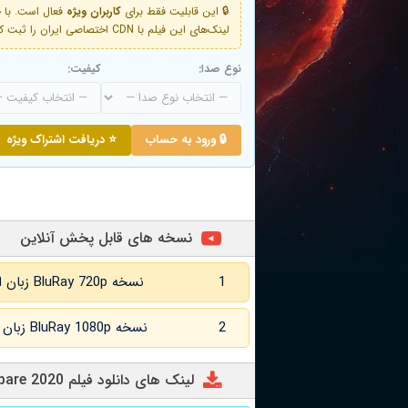
🔒 این قابلیت فقط برای
کاربران ویژه
لینک‌های این فیلم با CDN اختصاصی ایران را ثبت کنید و دقایقی بعد به لینک سوم آن دسترسی خواهید داشت
نوع صدا:
کیفیت:
🔒 ورود به حساب
⭐ دریافت اشتراک ویژه
نسخه های قابل پخش آنلاین
1
نسخه BluRay 720p زبان اصلی و زیرنویس انگلیسی
2
نسخه BluRay 1080p زبان اصلی و زیرنویس انگلیسی
لینک های دانلود فیلم Hasta que la boda nos separe 2020