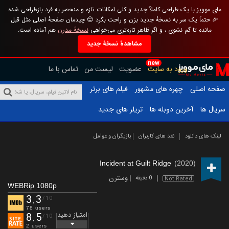
مای موویز با یک طراحی کاملاً جدید و کلی امکانات تازه و منحصر به فرد بازطراحی شده
🎉 حتماً یک سر به نسخهٔ جدید بزن و راحت بگرد 😊 چیدمان صفحهٔ اصلی مثل قبل
مانده تا گم نشوی ، و اگر ظاهر تازه‌تری می‌خواهی
نسخهٔ مدرن
هم آماده است.
مشاهدهٔ نسخهٔ جدید
new
ورود به سایت
عضویت
لیست من
تماس با ما
صفحه اصلی
چهره های مشهور
فیلم های برتر
سریال ها
آخرین دوبله ها
تریلر های جدید
لینک های دانلود
نقد های کاربران
بازیگران و عوامل
Incident at Guilt Ridge
(2020)
وسترن
0 دقیقه
Not Rated
WEBRip 1080p
3.3
/10
78 users
امتیاز دهید
8.5
/10
2 users