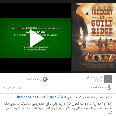
Play
Video
امتیاز منتقدان
ایالات متحده
-
از 100
-
-
بودجه ساخت:
فروش (جهانی):
دانلود فیلم حادثه در گیلت ریج Incident at Guilt Ridge 2020
"دو" و "خوآن" در دو لبه قانون قرار دارند ولی برای ماموریتی مشترک از سوی یک
صاحب معدن با هم همکاری میکنن و بیش از آنچه درخواست کردند گیرشان می
آید .