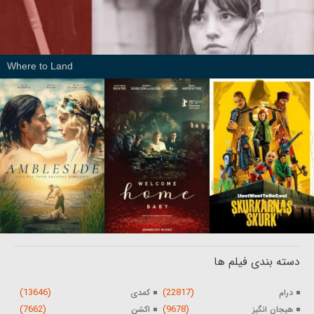
Where to Land
دسته بندی فیلم ها
(13646)
(22817)
درام
کمدی
(7662)
(9678)
هیجان انگیز
اکشن