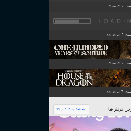
ن تریلر ها
مشاهده لیست کامل >>