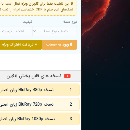
🔒 این قابلیت فقط برای
کاربران ویژه
لینک‌های این فیلم با CDN اختصاصی ایران را ثبت کنید و دقایقی بعد به لینک سوم آن دسترسی خواهید داشت
نوع صدا:
کیفیت:
🔒 ورود به حساب
⭐ دریافت اشتراک ویژه
نسخه های قابل پخش آنلاین
1
نسخه BluRay 480p زبان اصلی و
2
نسخه BluRay 720p زبان اصلی و
3
نسخه BluRay 1080p زبان اصلی و