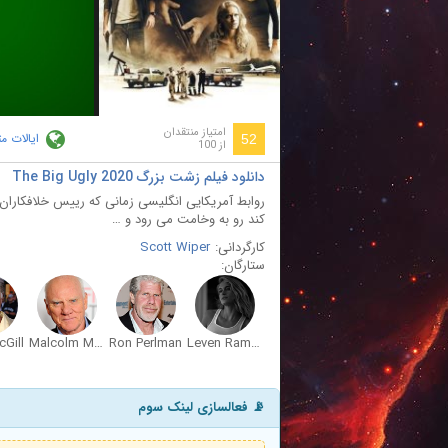
ay
deo
امتیاز منتقدان
ایالات م
52
از 100
دانلود فیلم زشت بزرگ The Big Ugly 2020
روابط آمریکایی انگلیسی زمانی که رییس خلافکاران
کند رو به وخامت می رود و …
کارگردانی:
Scott Wiper
ستارگان:
Gill
Malcolm McDowell
Ron Perlman
Leven Rambin
📡 فعالسازی لینک سوم