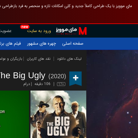
 چیدمان صفحهٔ اصلی مثل قبل مانده تا گم نشوی ، و اگر ظاهر تازه‌تری می‌خواهی
new
عضویت
ورود به سایت
یلم های برتر
چهره های مشهور
صفحه اصلی
ازیگران و عوامل
نقد های کاربران
لینک های دانلود
he Big Ugly
(2020)
درام
106 دقیقه
17+