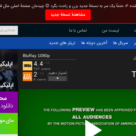
تازه و منحصر به فرد بازطراحی شده 🎉 حتماً یک سر به نسخهٔ جدید بزن و راحت بگرد 
مشاهدهٔ نسخهٔ جدید
تماس با ما
لیست من
تریلر های جدید
آخرین دوبله ها
سریال ها
ف
BluRay 1080p
ب
4.4
/10
707 users
T
امتیاز دهید
2
/10
9 users