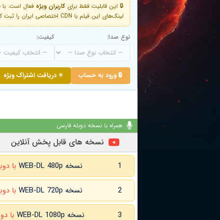
🔒 این قابلیت فقط برای
کاربران ویژه
لینک‌های این فیلم با CDN اختصاصی ایران را ثبت کنید و دقایقی بعد به لینک سوم آن دسترسی خواهید داشت
نوع صدا:
کیفیت:
🔒 ورود به حساب
⭐ دریافت اشتراک ویژه
همراه با نسخه دوبله فارسی
نسخه های قابل پخش آنلاین
1
نسخه WEB-DL 480p
با دوب
2
نسخه WEB-DL 720p
با دوب
3
نسخه WEB-DL 1080p
با دو