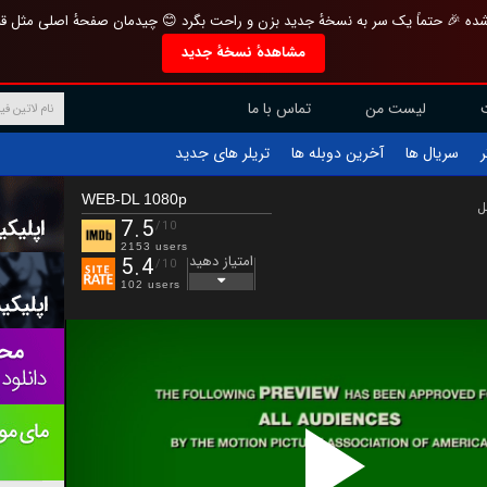
تازه و منحصر به فرد بازطراحی شده 🎉 حتماً یک سر به نسخهٔ جدید بزن و راحت بگرد 
مشاهدهٔ نسخهٔ جدید
تماس با ما
لیست من
تریلر های جدید
آخرین دوبله ها
سریال ها
ف
WEB-DL 1080p
ب
7.5
/10
2153 users
امتیاز دهید
5.4
/10
102 users