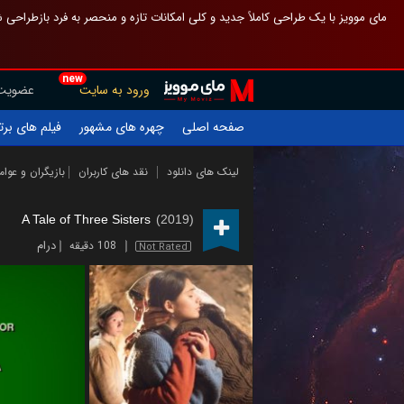
 چیدمان صفحهٔ اصلی مثل قبل مانده تا گم نشوی ، و اگر ظاهر تازه‌تری می‌خواهی
new
عضویت
ورود به سایت
یلم های برتر
چهره های مشهور
صفحه اصلی
ازیگران و عوامل
نقد های کاربران
لینک های دانلود
A Tale of Three Sisters
(2019)
درام
108 دقیقه
Not Rated