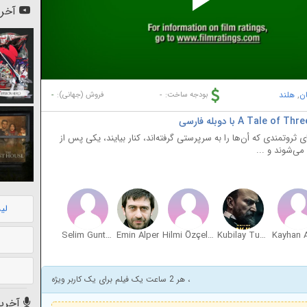
Pl
آخری
Vi
ان
,
هلند
-
-
بودجه ساخت:
فروش (جهانی):
ای ثروتمندی که أن‌ها را به سرپرستی گرفته‌اند، کنار بیایند، یکی پس از
ی‌شوند و ...
لی
Selim Gunturkun
Emin Alper
Hilmi Özçelik
Kubilay Tunçer
، هر 2 ساعت یک فیلم برای یک کاربر ویژه
آخرین