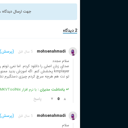
جهت ارسال دیدگاه ، 
2 دیدگاه
mohsenahmadi
(پرسش)
5 سال قبل
سلام مجدد
صدای زبان اصلی را دانلود کردم. اما نمی تونم ر
kmplayer پخشش کنم. اگه اموزش بدید ممنون میشم!
تو نت هم هرچه سرچ کردم چیزی دستگیرم نش
↵ یادداشت مدیران :
با نرم افزار MKVToolNix میتونید صدای جداگانه رو فیلم بچسپونید
▲
▼
پاسخ
0
mohsenahmadi
(پرسش)
5 سال قبل
سلام