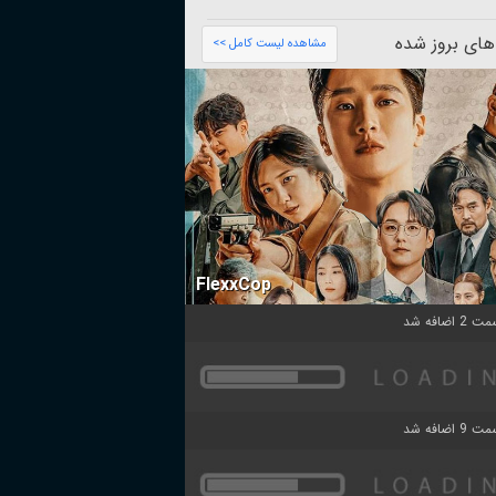
های بروز شده
مشاهده لیست کامل >>
FlexxCop