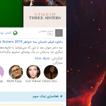
ay
deo
امتیاز منتقدان
آلمان
,
یون
-
از 100
دانلود فیلم داستان سه خواهر A Tale of Three Sisters 2019 با دوبله فارسی
سه دختر جوان بعد از این که نمی‌توانند با خانواده‌ه
دیگری نزد پدرشان در یک روستای محروم برگردانده م
کارگردانی:
Emin Alper
ستارگان:
Kayhan Açikgöz
Müfit Kayacan
Ece Yüksel
Cemre Ebuzziya
📡 فعالسازی لینک سوم