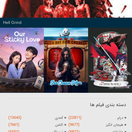
Hell Grind
دسته بندی فیلم ها
(13643)
(22811)
درام
کمدی
(7661)
(9677)
هیجان انگیز
اکشن
(6551)
(6871)
عاشقانه
ترسناک