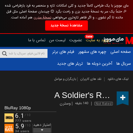
مای موویز با یک طراحی کاملاً جدید و کلی امکانات تازه و منحصر به فرد بازطراحی شده
🎉 حتماً یک سر به نسخهٔ جدید بزن و راحت بگرد 😊 چیدمان صفحهٔ اصلی مثل قبل
مانده تا گم نشوی ، و اگر ظاهر تازه‌تری می‌خواهی
نسخهٔ مدرن
هم آماده است.
مشاهدهٔ نسخهٔ جدید
new
ورود به سایت
عضویت
لیست من
تماس با ما
صفحه اصلی
چهره های مشهور
فیلم های برتر
سریال ها
آخرین دوبله ها
تریلر های جدید
لینک های دانلود
نقد های کاربران
بازیگران و عوامل
A Soldier's Revenge
وسترن
140 دقیقه
Not Rated
BluRay 1080p
6.1
/10
777 users
امتیاز دهید
5.9
/10
34 users