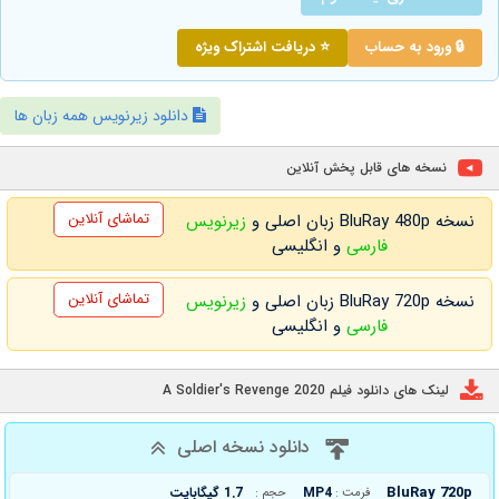
🔒 ورود به حساب
⭐ دریافت اشتراک ویژه
دانلود زیرنویس همه زبان ها
نسخه های قابل پخش آنلاین
تماشای آنلاین
نسخه BluRay 480p زبان اصلی و
زیرنویس
فارسی
و انگلیسی
تماشای آنلاین
نسخه BluRay 720p زبان اصلی و
زیرنویس
فارسی
و انگلیسی
لینک های دانلود فیلم A Soldier's Revenge 2020
دانلود نسخه اصلی
BluRay 720p
MP4
1.7 گیگابایت
فرمت :
حجم :