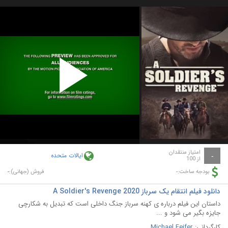
Play
Video
امتیاز منتقدان
ایالات متحده
-
از 100
-
-
بودجه ساخت:
فروش (جهانی):
دانلود فیلم انتقام یک سرباز A Soldier's Revenge 2020
داستان این فیلم درباره ی کهنه سرباز جنگ داخلی است که تبدیل به شکارچی
جایزه بگیر می شود و ...
کارگردانی:
Michael Feifer