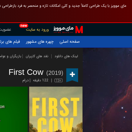
 چیدمان صفحهٔ اصلی مثل قبل مانده تا گم نشوی ، و اگر ظاهر تازه‌تری می‌خواهی
new
عضویت
ورود به سایت
یلم های برتر
چهره های مشهور
صفحه اصلی
ازیگران و عوامل
نقد های کاربران
لینک های دانلود
First Cow
(2019)
درام
122 دقیقه
13+