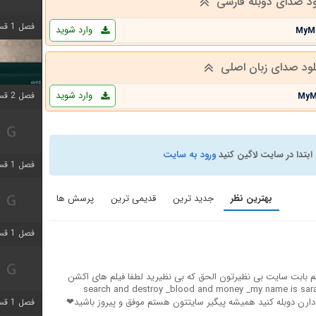
ود صدای دوبله فارسی
فصل 1 قسمت 4 اضافه شد
وارد شوید
MyM
لود صدای زبان اصلی
وارد شوید
فصل 2 قسمت 1 اضافه شد
MyM
ابتدا در سایت لاگین کنید
ورود به سایت
فصل 1 قسمت 3 اضافه شد
بهترین نظر
جدید ترین
قدیمی ترین
پرسش ها
فصل 1 قسمت 4 اضافه شد
م بابت سایت بی نظیرتون الحق که بی نظیرید لطفا فیلم های اکشن
عامه پسند هستند مثل search and destroy _blood and money _my name is sara _sniper
ه کردن رو دارن دوبله کنید همیشه پیگیر سایتتون هستم موفق و پیروز باشید❤
فصل 1 قسمت 6 اضافه شد