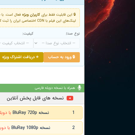
🔒 این قابلیت فقط برای
کاربران ویژه
لینک‌های این فیلم با CDN اختصاصی ایران را ثبت کنید و دقایقی بعد به لینک سوم آن دسترسی خواهید داشت
نوع صدا:
کیفیت:
🔒 ورود به حساب
⭐ دریافت اشتراک ویژه
همراه با نسخه دوبله فارسی
نسخه های قابل پخش آنلاین
1
نسخه BluRay 720p
با دوبل
2
نسخه BluRay 1080p
با دوب