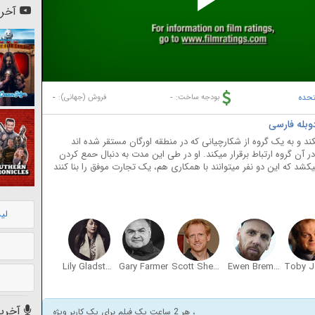
Pl
آخری
Vi
تحده
-
-
بودجه ساخت:
فروش (جهانی):
ند و به یک گروه از شکارچیانی که در منطقه اورگان مستقر شده اند
ر آن گروه ارتباط برقرار میکند. او در طی این مدت به دنبال حمع کردن
که این دو نفر میتوانند با همکاری هم، یک تجارت موفق را بنا کنند
لی
Lily Gladstone
Gary Farmer
Scott Shepherd
Ewen Bremner
Toby J
آخرین
، هر 2 ساعت یک فیلم برای یک کاربر ویژه