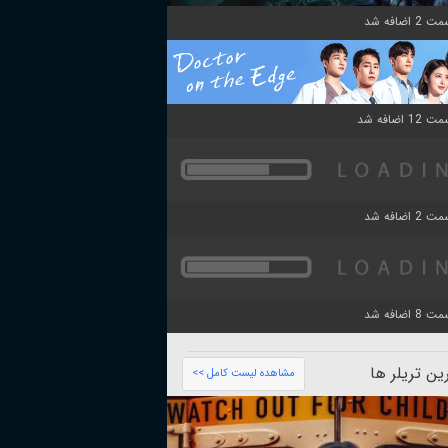
ن تریلر ها
مشاهده لیست کامل >>