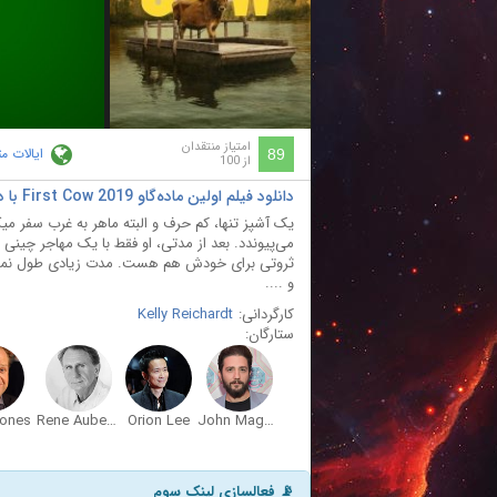
ay
deo
امتیاز منتقدان
ایالات م
89
از 100
دانلود فیلم اولین ماده‌گاو First Cow 2019 با دوبله فارسی
یک آشپز تنها، کم حرف و البته ماهر به غرب سفر میک
می‌پیوندد. بعد از مدتی، او فقط با یک مهاجر چینی د
ثروتی برای خودش هم هست. مدت زیادی طول نمیکشد 
و ....
کارگردانی:
Kelly Reichardt
ستارگان:
ones
Rene Auberjonois
Orion Lee
John Magaro
📡 فعالسازی لینک سوم