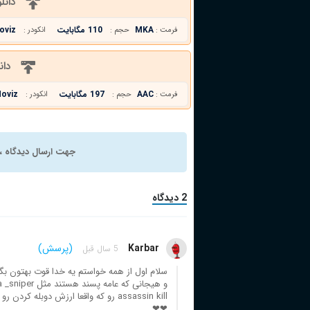
دانل
MKA
110 مگابایت
oviz
فرمت :
حجم :
انکودر :
دان
AAC
197 مگابایت
oviz
فرمت :
حجم :
انکودر :
جهت ارسال دیدگاه ، 
2 دیدگاه
Karbar
(پرسش)
5 سال قبل
سلام اول از همه خواستم یه خدا قوت بهتون بگ
و هیجانی که 
assassin kill رو که واقعا ارزش دوبل
❤❤