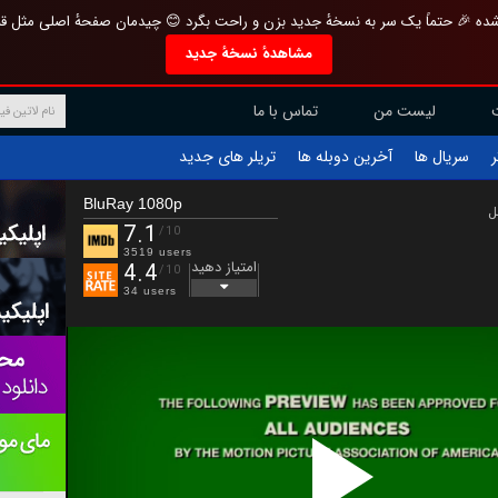
تازه و منحصر به فرد بازطراحی شده 🎉 حتماً یک سر به نسخهٔ جدید بزن و راحت بگرد 
مشاهدهٔ نسخهٔ جدید
تماس با ما
لیست من
تریلر های جدید
آخرین دوبله ها
سریال ها
ف
BluRay 1080p
ب
7.1
/10
3519 users
امتیاز دهید
4.4
/10
34 users