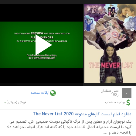
Play
Video
امتیاز منتقدان
ایالات متحده
-
از 100
-
-
بودجه ساخت:
فروش (جهانی):
دانلود فیلم لیست کارهای ممنوعه The Never List 2020
یک نوجوان آرام و مطیع پس از مرگ ناگهانی دوست صمیمی اش، تصمیم می
گیرد تا لیست مخفیانه اعمال ظالمانه خود را که گفته اند هرگز انجام نخواهند داد
را انجام دهد و ....