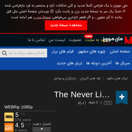
مای موویز با یک طراحی کاملاً جدید و کلی امکانات تازه و منحصر به فرد بازطراحی شده
🎉 حتماً یک سر به نسخهٔ جدید بزن و راحت بگرد 😊 چیدمان صفحهٔ اصلی مثل قبل
مانده تا گم نشوی ، و اگر ظاهر تازه‌تری می‌خواهی
نسخهٔ مدرن
هم آماده است.
مشاهدهٔ نسخهٔ جدید
new
ورود به سایت
عضویت
لیست من
تماس با ما
صفحه اصلی
چهره های مشهور
فیلم های برتر
سریال ها
آخرین دوبله ها
تریلر های جدید
لینک های دانلود
نقد های کاربران
بازیگران و عوامل
The Never List
(2020)
درام
0 دقیقه
17+
WEBRip 1080p
5
/10
174 users
امتیاز دهید
4.5
/10
2 users