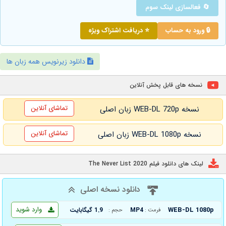
🔄 فعالسازی لینک سوم
🔒 ورود به حساب
⭐ دریافت اشتراک ویژه
دانلود زیرنویس همه زبان ها
نسخه های قابل پخش آنلاین
تماشای آنلاین
نسخه WEB-DL 720p زبان اصلی
تماشای آنلاین
نسخه WEB-DL 1080p زبان اصلی
لینک های دانلود فیلم The Never List 2020
دانلود نسخه اصلی
وارد شوید
WEB-DL 1080p
MP4
1.9 گیگابایت
فرمت :
حجم :