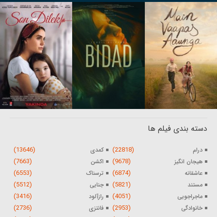
دسته بندی فیلم ها
(13646)
(22818)
درام
کمدی
(7663)
(9678)
هیجان انگیز
اکشن
(6553)
(6874)
عاشقانه
ترسناک
(5512)
(5821)
مستند
جنایی
(3416)
(4051)
ماجراجویی
رازآلود
(2736)
(2953)
خانوادگی
فانتزی