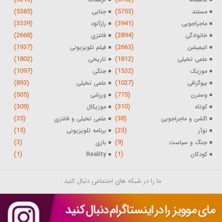
(5385)
(5753)
مستند
جنایی
(3339)
(3941)
ماجراجویی
رازآلود
(2668)
(2894)
خانوادگی
فانتزی
(1937)
(2663)
انیمیشن
فیلم تلویزیونی
(1802)
(1812)
علمی تخیلی
تاریخی
(1097)
(1532)
موزیک
جنگی
(893)
(1027)
بیوگرافی
علمی تخیلی
(505)
(775)
وسترن
ورزشی
(309)
(310)
کوتاه
موزیکال
(35)
(38)
اکشن و ماجراجویی
علمی تخیلی و فانتزی
(15)
(23)
نوآر
برنامه تلویزیونی
(3)
(9)
جنگ و سیاست
بازی
(1)
(1)
کودکان
Reality
ما را در شبکه های اجتماعی دنبال کنید :