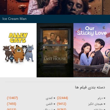
Ice Cream Man
دسته بندی فیلم ها
(13407)
(22444)
درام
کمدی
(7455)
(9412)
هیجان انگیز
اکشن
(6213)
(6762)
عاشقانه
ترسناک