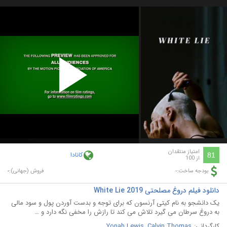
Play
Video
امتیاز منتقدان
کانادا
81
از 100
-
-
بودجه ساخت:
فروش (جهانی):
دانلود فیلم دروغ مصلحتی White Lie 2019
یک دانشجو به نام کیتی آرنسون که برای توجه و بدست آوردن پول و سود مالی
به دروغ سرطان می گیرد تلاش می کند تا رازش را مخفی نگه دارد و …
کارگردانی:
Calvin Thomas
,
Yonah Lewis