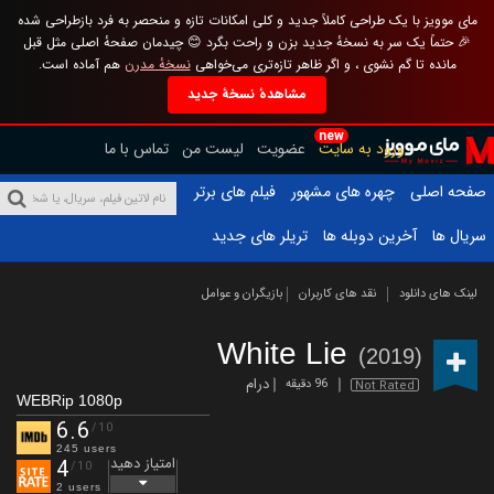
مای موویز با یک طراحی کاملاً جدید و کلی امکانات تازه و منحصر به فرد بازطراحی شده
🎉 حتماً یک سر به نسخهٔ جدید بزن و راحت بگرد 😊 چیدمان صفحهٔ اصلی مثل قبل
مانده تا گم نشوی ، و اگر ظاهر تازه‌تری می‌خواهی
نسخهٔ مدرن
هم آماده است.
مشاهدهٔ نسخهٔ جدید
new
ورود به سایت
عضویت
لیست من
تماس با ما
صفحه اصلی
چهره های مشهور
فیلم های برتر
سریال ها
آخرین دوبله ها
تریلر های جدید
لینک های دانلود
نقد های کاربران
بازیگران و عوامل
White Lie
(2019)
درام
96 دقیقه
Not Rated
WEBRip 1080p
6.6
/10
245 users
امتیاز دهید
4
/10
2 users