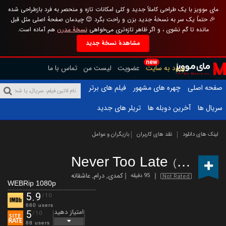
مای موویز با یک طراحی کاملاً جدید و کلی امکانات تازه و منحصر به فرد بازطراحی شده
🎉 حتماً یک سر به نسخهٔ جدید بزن و راحت بگرد 😊 چیدمان صفحهٔ اصلی مثل قبل
مانده تا گم نشوی ، و اگر ظاهر تازه‌تری می‌خواهی
نسخهٔ مدرن
هم آماده است.
مشاهدهٔ نسخهٔ جدید
new
ورود به سایت
عضویت
لیست من
تماس با ما
صفحه اصلی
چهره های مشهور
فیلم های برتر
سریال ها
آخرین دوبله ها
تریلر های جدید
لینک های دانلود
نقد های کاربران
بازیگران و عوامل
Never Too Late
(2020)
کمدی
,
درام
,
عاشقانه
95 دقیقه
Not Rated
WEBRip 1080p
5.9
/10
660 users
امتیاز دهید
5
/10
88 users