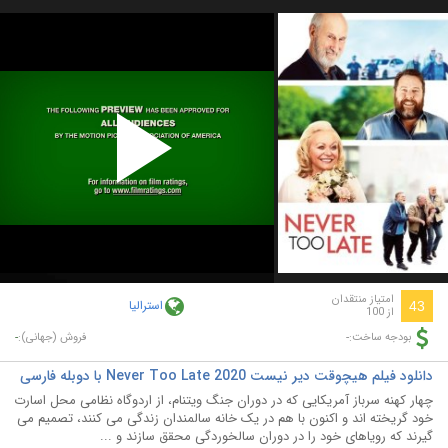
Play
Video
امتیاز منتقدان
استرالیا
43
از 100
-
-
بودجه ساخت:
فروش (جهانی):
دانلود فیلم هیچوقت دیر نیست Never Too Late 2020 با دوبله فارسی
چهار کهنه سرباز آمریکایی که در دوران جنگ ویتنام، از اردوگاه نظامی محل اسارت
خود گریخته اند و اکنون با هم در یک خانه سالمندان زندگی می کنند، تصمیم می
گیرند که رویاهای خود را در دوران سالخوردگی محقق سازند و ...