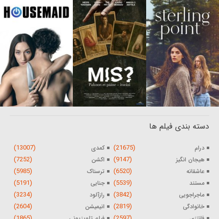
دسته بندی فیلم ها
(13007)
(21675)
درام
کمدی
(7252)
(9147)
هیجان انگیز
اکشن
(5985)
(6520)
عاشقانه
ترسناک
(5191)
(5539)
مستند
جنایی
(3234)
(3842)
ماجراجویی
رازآلود
(2604)
(2819)
خانوادگی
انیمیشن
(1865)
(2597)
فانتزی
فیلم تلویزیونی