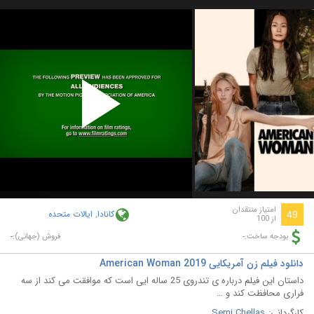
Play
Video
امتیاز منتقدان
کانادا
,
ایالات متحده
49
از 100
-
-
بودجه ساخت:
فروش (جهانی):
دانلود فیلم زن آمریکایی American Woman 2019
داستان این فیلم درباره ی تندروی 25 ساله ایی است که موافقت می کند از سه
فراری محافظت کند و …
کارگردانی:
Semi Chellas