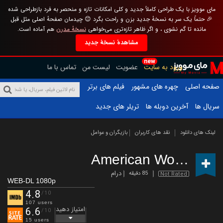
مای موویز با یک طراحی کاملاً جدید و کلی امکانات تازه و منحصر به فرد بازطراحی شده
🎉 حتماً یک سر به نسخهٔ جدید بزن و راحت بگرد 😊 چیدمان صفحهٔ اصلی مثل قبل
مانده تا گم نشوی ، و اگر ظاهر تازه‌تری می‌خواهی
نسخهٔ مدرن
هم آماده است.
مشاهدهٔ نسخهٔ جدید
new
ورود به سایت
عضویت
لیست من
تماس با ما
صفحه اصلی
چهره های مشهور
فیلم های برتر
سریال ها
آخرین دوبله ها
تریلر های جدید
لینک های دانلود
نقد های کاربران
بازیگران و عوامل
American Woman
(20
درام
85 دقیقه
Not Rated
WEB-DL 1080p
4.8
/10
107 users
امتیاز دهید
6.6
/10
15 users