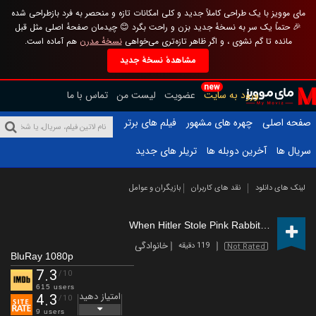
مای موویز با یک طراحی کاملاً جدید و کلی امکانات تازه و منحصر به فرد بازطراحی شده
🎉 حتماً یک سر به نسخهٔ جدید بزن و راحت بگرد 😊 چیدمان صفحهٔ اصلی مثل قبل
مانده تا گم نشوی ، و اگر ظاهر تازه‌تری می‌خواهی
نسخهٔ مدرن
هم آماده است.
مشاهدهٔ نسخهٔ جدید
new
ورود به سایت
عضویت
لیست من
تماس با ما
صفحه اصلی
چهره های مشهور
فیلم های برتر
سریال ها
آخرین دوبله ها
تریلر های جدید
لینک های دانلود
نقد های کاربران
بازیگران و عوامل
When Hitler Stole Pink Rabbit
(2019)
خانوادگی
119 دقیقه
Not Rated
BluRay 1080p
7.3
/10
615 users
امتیاز دهید
4.3
/10
9 users