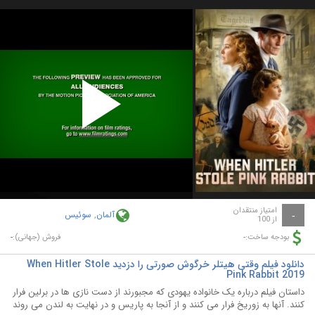
Play
Video
امتیاز منتقدان
آلمان
,
سوئیس
-
از 100
-
-
بودجه ساخت:
فروش (جهانی):
دانلود فیلم وقتی هیتلر خرگوش صورتی را دزدید When Hitler Stole
Pink Rabbit 2019
داستان فیلم درباره یک خانواده یهودی که مجبورند از دست نازی ها در برلین فرار
کنند. آنها به زوریخ فرار می کنند و از آنجا به پاریس و در نهایت به لندن می روند