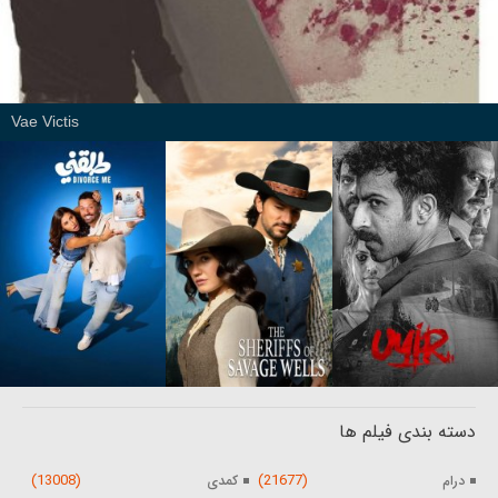
Vae Victis
دسته بندی فیلم ها
(13008)
(21677)
درام
کمدی