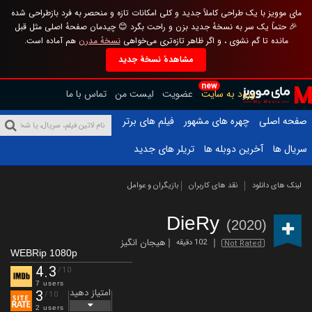
مای موویز با یک طراحی کاملاً جدید و کلی امکانات تازه و منحصر به فرد بازطراحی شده
🎉 حتماً یک سر به نسخهٔ جدید بزن و راحت بگرد 😊 چیدمان صفحهٔ اصلی مثل قبل
مانده تا گم نشوی ، و اگر ظاهر تازه‌تری می‌خواهی
نسخهٔ مدرن
هم آماده است.
مشاهدهٔ نسخهٔ جدید
new
ورود به سایت
عضویت
لیست من
تماس با ما
صفحه اصلی
چهره های مشهور
فیلم های برتر
سریال ها
آخرین دوبله ها
تریلر های جدید
لینک های دانلود
نقد های کاربران
بازیگران و عوامل
DieRy
(2020)
هیجان انگیز
102 دقیقه
Not Rated
WEBRip 1080p
4.3
/10
7 users
امتیاز دهید
3
/10
2 users