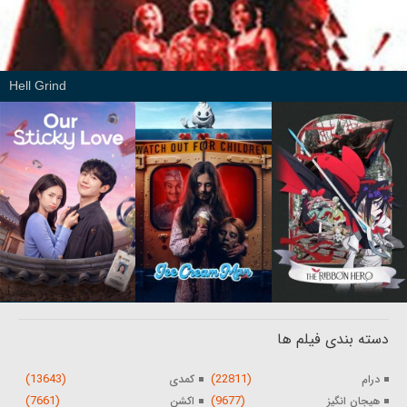
Hell Grind
دسته بندی فیلم ها
(13643)
(22811)
درام
کمدی
(7661)
(9677)
هیجان انگیز
اکشن