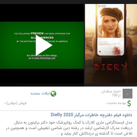
Play
Video
امتیاز منتقدان
ایالات متحده
-
از 100
-
-
بودجه ساخت:
فروش (جهانی):
دانلود فیلم دفترچه خاطرات مرگبار DieRy 2020
مدل اینستاگرامی ماری کلارک با کمک روانپزشک خود دکتر برایتون به دنبال
دریافت مدرک کارشناسی ارشد در رشته دین شناسی تطبیقی است و همچنین در
تلاش است تا گذشته ی دردناکش کنار بیاید و ...