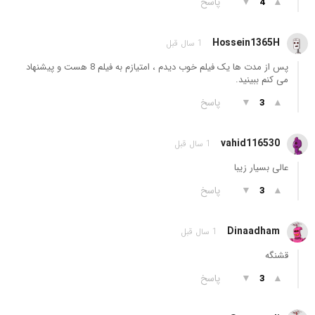
▲
▼
پاسخ
4
Hossein1365H
1 سال قبل
پس از مدت ها یک فیلم خوب دیدم ، امتیازم به فیلم 8 هست و پیشنهاد
می کنم ببینید.
▲
▼
پاسخ
3
vahid116530
1 سال قبل
عالی بسیار زیبا
▲
▼
پاسخ
3
Dinaadham
1 سال قبل
قشنگه
▲
▼
پاسخ
3