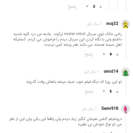
▲
▼
پاسخ
3
moj32
1 سال قبل
رامی مالک توی سریال mister robot ترکوند. یادمه من درد کلیه شدید
داشتم ولی با نگاه کردن این سریال دردم را فراموش می کردم. کسانیکه
اهل سینما هستند می دانند هنر پیشه کمی نیست.
▲
▼
پاسخ
9
omid14
1 سال قبل
تو این روزا که دیگه فیلم خوب نمیاد میشه باهاش وقت گذروند
▲
▼
پاسخ
5
Semi918
1 سال قبل
درودفیلم اکشن هیجان انگیز زیاد دیدم ولی واقعاً این یکی ولی این از نظر
من تو نوع خودش بی نظیره