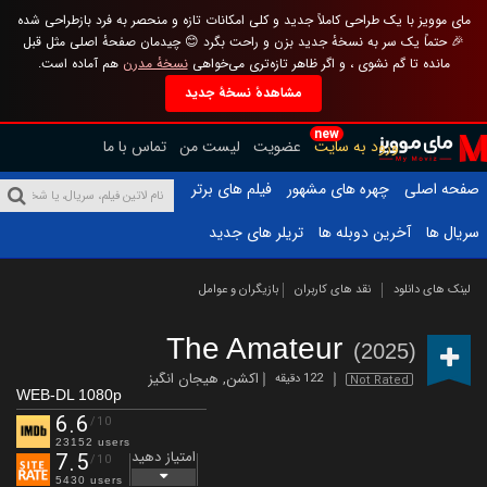
مای موویز با یک طراحی کاملاً جدید و کلی امکانات تازه و منحصر به فرد بازطراحی شده
🎉 حتماً یک سر به نسخهٔ جدید بزن و راحت بگرد 😊 چیدمان صفحهٔ اصلی مثل قبل
مانده تا گم نشوی ، و اگر ظاهر تازه‌تری می‌خواهی
نسخهٔ مدرن
هم آماده است.
مشاهدهٔ نسخهٔ جدید
new
ورود به سایت
عضویت
لیست من
تماس با ما
صفحه اصلی
چهره های مشهور
فیلم های برتر
سریال ها
آخرین دوبله ها
تریلر های جدید
لینک های دانلود
نقد های کاربران
بازیگران و عوامل
The Amateur
(2025)
اکشن
,
هیجان انگیز
122 دقیقه
Not Rated
WEB-DL 1080p
6.6
/10
23152 users
امتیاز دهید
7.5
/10
5430 users