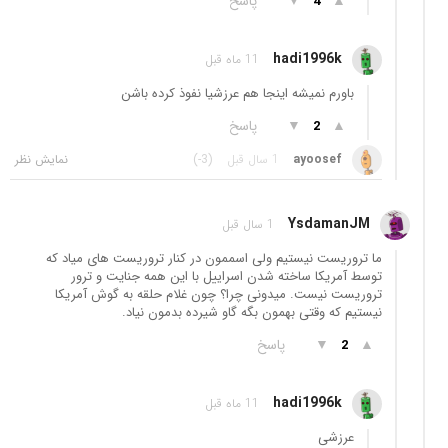
▲
▼
پاسخ
4
hadi1996k
11 ماه قبل
باورم نمیشه اینجا هم عرزشیا نفوذ کرده باشن
▲
▼
پاسخ
2
ayoosef
1 سال قبل
(-3)
YsdamanJM
1 سال قبل
ما تروریست نیستیم ولی اسممون در کنار تروریست های میاد که
توسط آمریکا ساخته شدن اسراییل با این همه جنایت و ترور
تروریست نیست. میدونی چرا؟ چون غلام حلقه به گوش آمریکا
نیستیم که وقتی بهمون بگه گاو شیرده بدمون نیاد.
▲
▼
پاسخ
2
hadi1996k
11 ماه قبل
عرزشی