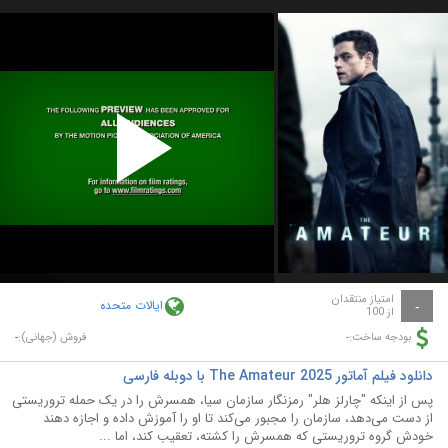
Play
Video
امتیاز منتقدان
ایالات متحده
-
از 100
-
-
بودجه ساخت:
فروش (جهانی):
دانلود فیلم آماتور The Amateur 2025 با دوبله فارسی
پس از اینکه "چارلز هلر" رمزنگار سازمان سیا، همسرش را در یک حمله تروریستی
از دست می‌دهد، سازمان را مجبور می‌کند تا او را آموزش داده و اجازه دهند
خودش گروه تروریستی که همسرش را کشته، تعقیب کند، اما ...