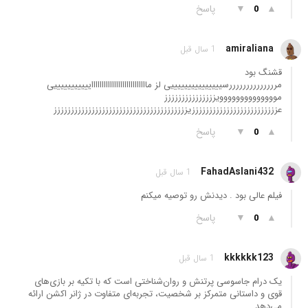
▲
▼
پاسخ
0
amiraliana
1 سال قبل
قشنگ بود
مررررررررررررررسیییییییییییییییی لز مااااااااااااااااااااااااااایییییییییییی
موووووووووووووویززززززززززززززز
عزززززززززززززززززززززززززیززززززززززززززززززززززززززززززززززززززز
▲
▼
پاسخ
0
FahadAslani432
1 سال قبل
فیلم عالی بود . دیدنش رو توصیه میکنم
▲
▼
پاسخ
0
kkkkkk123
1 سال قبل
یک درام جاسوسی پرتنش و روان‌شناختی است که با تکیه بر بازی‌های
قوی و داستانی متمرکز بر شخصیت، تجربه‌ای متفاوت در ژانر اکشن ارائه
می‌دهد.