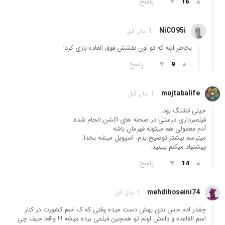
▲
▼
پاسخ
16
NiCO95i
1 سال قبل
بخاطر اینه که تو اون نقشش فوق العاده بازی کرد!
▲
▼
پاسخ
9
mojtabalife
1 سال قبل
خیلی قشنگ بود.
فیلمبرداری درستی در صحنه های اکشن انجام شده.
آدم معمولی هم میتونه قهرمان باشه.
میترسم بیشتر توضیح بدم. اسپویل میشه بخدا.
پیشنهاد میکنم ببینید.
▲
▼
پاسخ
14
mehdihoseini74
1 سال قبل
چقدر ادم حس بدی بهش دست میده وقتی که ک اسم کشورت در کنار
اسم القاعده و داعش اونم تو همچین فیلمی برده میشه !!! واقعا حیف چی