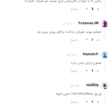
زمانی که با کینو در ماتریکس بازی میکرد مو نمیزنه. امتیاز 5.
▲
▼
پاسخ
2
YsdamanJM
1 سال قبل
خوشم نیومد هیجان نداشت و قابل پیش بینی بود.
▲
▼
پاسخ
1
Hamidsfr
1 سال قبل
ممنون ارزش دیدن داره
▲
▼
پاسخ
1
HellB0y
1 سال قبل
ای ول Holt McCallany خیلی خوبه
▲
▼
پاسخ
1