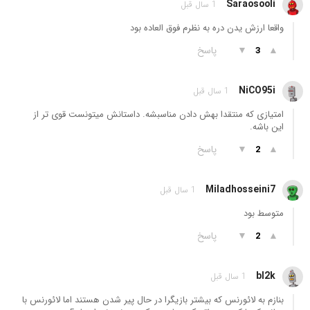
Saraosooli
1 سال قبل
واقعا ارزش یدن دره به نظرم فوق العاده بود
▲
▼
پاسخ
3
NiCO95i
1 سال قبل
امتیازی که منتقدا بهش دادن مناسبشه. داستانش میتونست قوی تر از
این باشه.
▲
▼
پاسخ
2
Miladhosseini7
1 سال قبل
متوسط بود
▲
▼
پاسخ
2
bl2k
1 سال قبل
بنازم به لائورنس که بیشتر بازیگرا در حال پیر شدن هستند اما لائورنس با