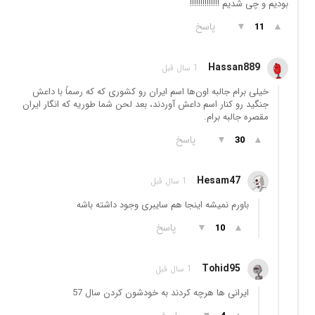
بودیم و چی شدیم !!!!!!!!!!!!!!
▲
▼
پاسخ
11
Hassan889
1 سال قبل
خیلی برام جالبه اون‌ها اسم ایران رو کشوری که که رسماً با داعش
جنگید رو کنار اسم داعش آوردند، بعد لحن شما طوریه که انگار ایران
مقصره جالبه برام.
▲
▼
پاسخ
30
Hesam47
1 سال قبل
باورم نمیشه اینجا هم سایبری وجود داشته باشه
▲
▼
پاسخ
10
Tohid95
1 سال قبل
ایرانی ها هرچه کردند به خودشون کردن سال 57