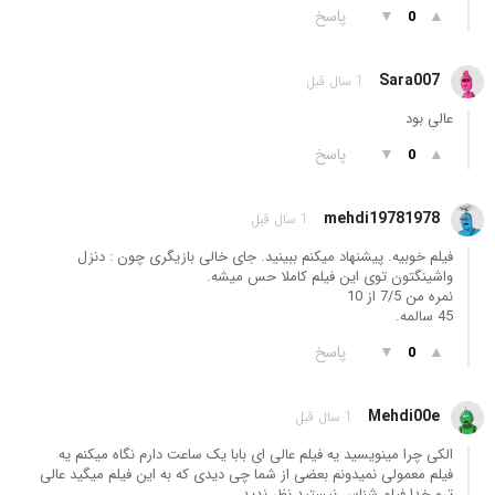
▲
▼
پاسخ
0
Sara007
1 سال قبل
عالی بود
▲
▼
پاسخ
0
mehdi19781978
1 سال قبل
فیلم خوبیه. پیشنهاد میکنم ببینید. جای خالی بازیگری چون : دنزل
واشینگتون توی این فیلم کاملا حس میشه.
نمره من 7/5 از 10
45 سالمه.
▲
▼
پاسخ
0
Mehdi00e
1 سال قبل
الکی چرا مینویسید یه فیلم عالی ای بابا یک ساعت دارم نگاه میکنم یه
فیلم معمولی نمیدونم بعضی از شما چی دیدی که به این فیلم میگید عالی
ترو خدا فیلم شناس نیستید نظر ندید