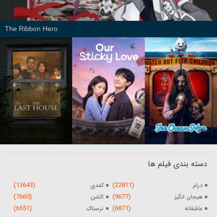
The Ribbon Hero
دسته بندی فیلم ها
(13643)
(22811)
درام
کمدی
(7660)
(9677)
هیجان انگیز
اکشن
(6551)
(6871)
عاشقانه
ترسناک