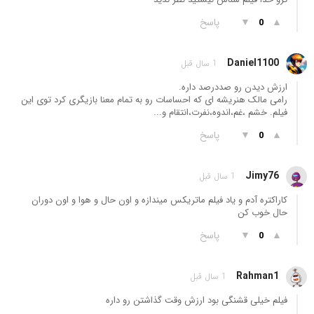
▲
▼
پاسخ
0
Daniel1100
1 سال قبل
ارزش دیدن رو صددرصد داره.
رامی مالک هنر‌یشه ای که احساسات رو به تمام معنا بازیگری کرد توی این
فیلم. خشم ،غم،اندوه،نفرت،انتقام و...
▲
▼
پاسخ
0
Jimy76
1 سال قبل
کاراکتره آدم و یاد فیلم ماتریکس میندازه و اون حال و هوا و اون دوران
حال خوب کن
▲
▼
پاسخ
0
Rahman1
1 سال قبل
فیلم خیلی قشنگی بود ارزش وقت گذاشتن رو داره