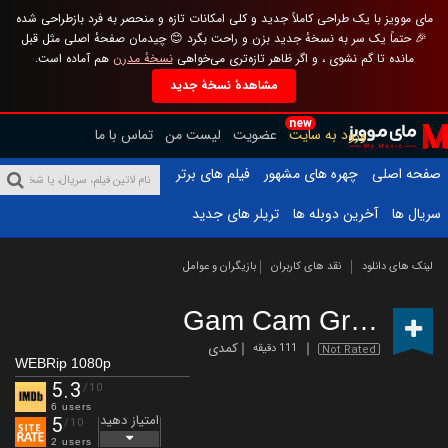
مای موویز با یک طراحی کاملاً جدید و کلی امکانات تازه و منحصر به فرد بازطراحی شده
🎉 حتماً یک سر به نسخهٔ جدید بزن و راحت بگرد 😊 چیدمان صفحهٔ اصلی مثل قبل
مانده تا گم نشوی ، و اگر ظاهر تازه‌تری می‌خواهی
نسخهٔ مدرن
هم آماده است.
مشاهدهٔ نسخهٔ جدید
new
ورود به سایت
عضویت
لیست من
تماس با ما
صفحه اصلی
چهره های مشهور
فیلم های برتر
سریال ها
آخرین دوبله ها
تریلر های جدید
لینک های دانلود
نقد های کاربران
بازیگران و عوامل
Gam Cam Grrl
(2019)
کمدی
111 دقیقه
Not Rated
WEBRip 1080p
5.3
/10
6 users
امتیاز دهید
5
/10
2 users