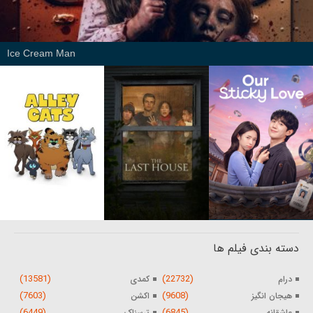
Ice Cream Man
دسته بندی فیلم ها
(13581)
(22732)
درام
کمدی
(7603)
(9608)
هیجان انگیز
اکشن
(6449)
(6845)
عاشقانه
ترسناک