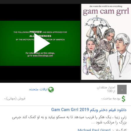
Play
Video
امتیاز منتقدان
ایالات متحده
-
از 100
-
-
بودجه ساخت:
فروش (جهانی):
دانلود فیلم دختر وبکم Gam Cam Grrl 2019
زنی زیبا ، یک هکر را فریب میدهد تا به مسکو بیاید و به او کمک کند جرمی
بزرگ را مرتکب شود ...
کارگردانی:
Michael Paul Girard