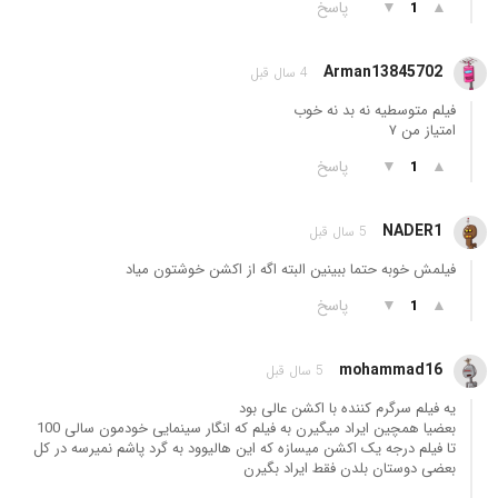
▲
▼
پاسخ
1
Arman13845702
4 سال قبل
فیلم متوسطیه نه بد نه خوب
امتیاز من ۷
▲
▼
پاسخ
1
NADER1
5 سال قبل
فیلمش خوبه حتما ببینین البته اگه از اکشن خوشتون میاد
▲
▼
پاسخ
1
mohammad16
5 سال قبل
یه فیلم سرگرم کننده با اکشن عالی بود
بعضیا همچین ایراد میگیرن به فیلم که انگار سینمایی خودمون سالی 100
تا فیلم درجه یک اکشن میسازه که این هالیوود به گرد پاشم نمیرسه در کل
بعضی دوستان بلدن فقط ایراد بگیرن