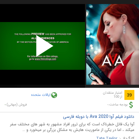
Play
Video
امتیاز منتقدان
ایالات متحده
39
از 100
-
-
بودجه ساخت:
فروش (جهانی):
دانلود فیلم آوا Ava 2020 با دوبله فارسی
آوا یک قاتل خطرناک است که برای ترور افراد مشهور به شهر های مختلف سفر
میکند ، اما در یکی از ماموریت هایش به مشکل بزرگی بر میخورد و …
کارگردانی:
Tate Taylor