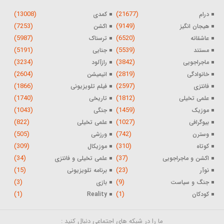
(13008)
(21677)
درام
کمدی
(7253)
(9149)
هیجان انگیز
اکشن
(5987)
(6520)
عاشقانه
ترسناک
(5191)
(5539)
مستند
جنایی
(3234)
(3842)
ماجراجویی
رازآلود
(2604)
(2819)
خانوادگی
انیمیشن
(1866)
(2597)
فانتزی
فیلم تلویزیونی
(1740)
(1812)
علمی تخیلی
تاریخی
(1043)
(1459)
موزیک
جنگی
(822)
(1027)
بیوگرافی
علمی تخیلی
(505)
(742)
وسترن
ورزشی
(309)
(310)
کوتاه
موزیکال
(34)
(37)
اکشن و ماجراجویی
علمی تخیلی و فانتزی
(15)
(23)
نوآر
برنامه تلویزیونی
(3)
(9)
جنگ و سیاست
بازی
(1)
(1)
کودکان
Reality
ما را در شبکه های اجتماعی دنبال کنید :