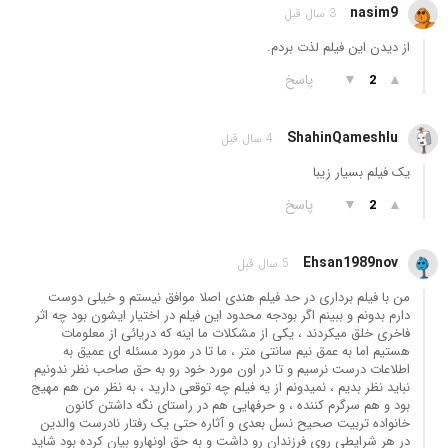
nasim9
3 سال قبل
از دیدن این فیلم لذت بردم.
▲
▼
پاسخ
2
ShahinQameshlu
4 سال قبل
یک فیلم بسیار زیبا
▲
▼
پاسخ
2
Ehsan1989nov
5 سال قبل
من با فیلم برداری در حد فیلم هندی اصلا موافق نیستم و خیلی دوست
دارم بدونم و ببینم اگر بودجه محدود این فیلم در اختیار ایشون بود چه اثر
فاخری خلق میکردند ، یکی از مشکلات ما اینه که دریائی از معلومات
هستیم اما به عمق نیم سانتی متر ، ما تا در مورد مسئله ای عمیق به
اطلاعات درست نرسیم و تا در اون مورد خود رو به حق صاحب نظر ندونیم
نباید نظر بدیم ، نمیدونم از یه فیلم چه توقعی دارید ، به نظر من هم مهیج
بود و هم سرگرم کننده ، و حرفهایی هم در راستای نگه داشتن کانون
خانواده تربیت صحیح نسل بعدی و آثاره حتی یک رفتار نادرست والدین
در هر شرایطی روی فرزندان رو داشت و به حق اونهارو بیان کرده بود شاید