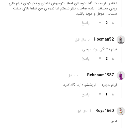
اینقدر ظریف که گاها دوستان اصلا متوجهش نشدن و فکر کردن فیلم بالی
وودی میبینند ، بنده صاحب نظر نیستم اما نمره ی من قطعا بالای هفت
هست ، موفق و موید باشید
▲
▼
پاسخ
2
Hooman52
5 سال قبل
فیلم قشنگی بود، مرسی
▲
▼
پاسخ
2
Behnaam1987
11 ماه قبل
فیلم خوبیه ... ارزششو داره نگاه کنید
▲
▼
پاسخ
1
Roya1660
1 سال قبل
عالی