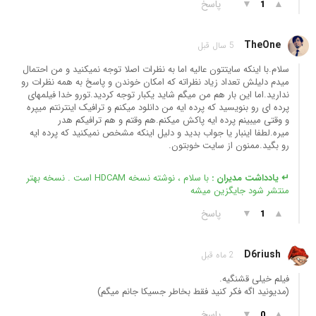
▲
▼
پاسخ
1
TheOne
5 سال قبل
سلام.با اینکه سایتتون عالیه اما به نظرات اصلا توجه نمیکنید و من احتمال
میدم دلیلش تعداد زیاد نظراته که امکان خوندن و پاسخ به همه نظرات رو
ندارید.اما این بار هم من میگم شاید یکبار توجه کردید.تورو خدا فیلمهای
پرده ای رو بنویسید که پرده ایه من دانلود میکنم و ترافیک اینترنتم میپره
و وقتی میبینم پرده ایه پاکش میکنم.هم وقتم و هم ترافیکم هدر
میره.لطفا اینبار یا جواب بدید و دلیل اینکه مشخص نمیکنید که پرده ایه
رو بگید.ممنون از سایت خوبتون.
↵ یادداشت مدیران :
با سلام ، نوشته نسخه HDCAM است . نسخه بهتر
منتشر شود جایگزین میشه
▲
▼
پاسخ
1
D6riush
2 ماه قبل
فیلم خیلی قشنگیه.
(مدیونید اگه فکر کنید فقط بخاطر جسیکا جانم میگم)
▲
▼
پاسخ
0