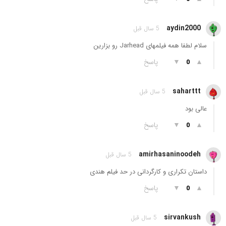
aydin2000
5 سال قبل
سلام لطفا همه فیلمهای Jarhead رو بزارین
▲
▼
پاسخ
0
saharttt
5 سال قبل
عالی بود
▲
▼
پاسخ
0
amirhasaninoodeh
5 سال قبل
داستان تکراری و کارگردانی در حد فیلم هندی
▲
▼
پاسخ
0
sirvankush
5 سال قبل