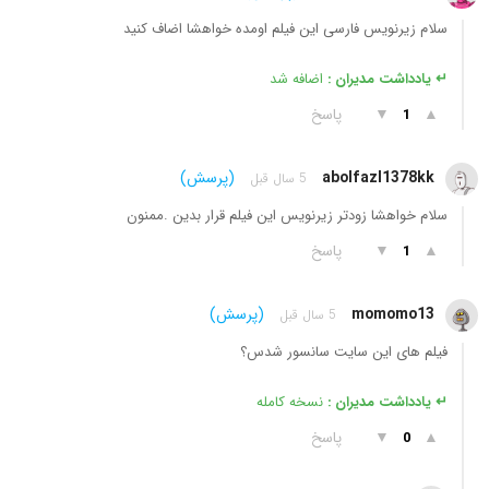
سلام زیرنویس فارسی این فیلم اومده خواهشا اضاف کنید
↵ یادداشت مدیران :
اضافه شد
▲
▼
پاسخ
1
abolfazl1378kk
(پرسش)
5 سال قبل
سلام خواهشا زودتر زیرنویس این فیلم قرار بدین .ممنون
▲
▼
پاسخ
1
momomo13
(پرسش)
5 سال قبل
فیلم های این سایت سانسور شدس؟
↵ یادداشت مدیران :
نسخه کامله
▲
▼
پاسخ
0