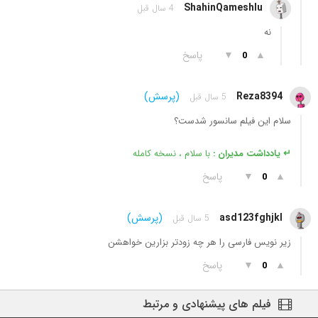
ShahinQameshlu
4 سال قبل
نه
▲
▼
پاسخ
0
Reza8394
(پرسش)
5 سال قبل
سلام این فیلم سانسور شدست؟
↵ یادداشت مدیران :
با سلام ، نسخه کامله
▲
▼
پاسخ
0
asd123fghjkl
(پرسش)
5 سال قبل
زیر نویس فارسی را هر چه زودتر بزارین خواهشن
▲
▼
پاسخ
0
فیلم های پیشنهادی و مرتبط