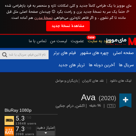
مای موویز با یک طراحی کاملاً جدید و کلی امکانات تازه و منحصر به فرد بازطراحی شده
🎉 حتماً یک سر به نسخهٔ جدید بزن و راحت بگرد 😊 چیدمان صفحهٔ اصلی مثل قبل
مانده تا گم نشوی ، و اگر ظاهر تازه‌تری می‌خواهی
نسخهٔ مدرن
هم آماده است.
مشاهدهٔ نسخهٔ جدید
new
ورود به سایت
عضویت
لیست من
تماس با ما
صفحه اصلی
چهره های مشهور
فیلم های برتر
سریال ها
آخرین دوبله ها
تریلر های جدید
لینک های دانلود
نقد های کاربران
بازیگران و عوامل
Ava
(2020)
اکشن
,
درام
,
جنایی
96 دقیقه
17+
BluRay 1080p
5.3
/10
13648 users
امتیاز دهید
7.3
/10
2098 users