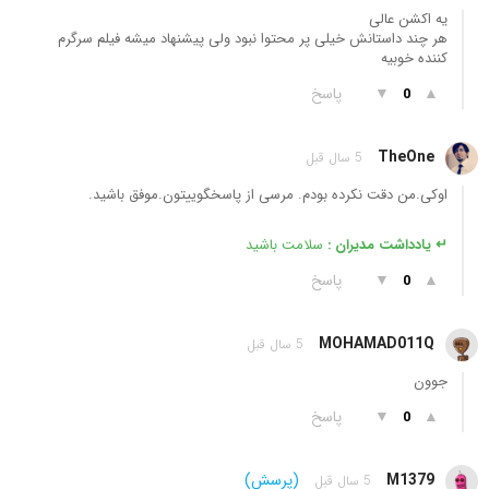
یه اکشن عالی
هر چند داستانش خیلی پر محتوا نبود ولی پیشنهاد میشه فیلم سرگرم
کننده خوبیه
▲
▼
پاسخ
0
TheOne
5 سال قبل
اوکی.من دقت نکرده بودم. مرسی از پاسخگوییتون.موفق باشید.
↵ یادداشت مدیران :
سلامت باشید
▲
▼
پاسخ
0
MOHAMAD011Q
5 سال قبل
جوون
▲
▼
پاسخ
0
M1379
(پرسش)
5 سال قبل