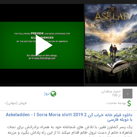
Play
Video
امتیاز منتقدان
نروژ
-
از 100
-
-
بودجه ساخت:
فروش (جهانی):
دانلود فیلم خانه خراب کن 2 Askeladden - I Soria Moria slott 2019
با دوبله فارسی
یک پسر کشاورز فقیر، با تلاش های شجاعانه خود به همراه برادرانش برای نجات
شاهزاده خانم از دست ترول ظالم اقدام میکند تا از این راه پاداش بگیرد و مزرعه