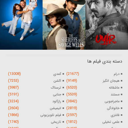
دسته بندی فیلم ها
(13008)
(21677)
درام
کمدی
(7253)
(9149)
هیجان انگیز
اکشن
(5987)
(6520)
عاشقانه
ترسناک
(5191)
(5539)
مستند
جنایی
(3234)
(3842)
ماجراجویی
رازآلود
(2604)
(2819)
خانوادگی
انیمیشن
(1866)
(2597)
فانتزی
فیلم تلویزیونی
(1740)
(1812)
علمی تخیلی
تاریخی