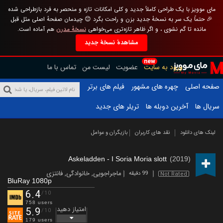
مای موویز با یک طراحی کاملاً جدید و کلی امکانات تازه و منحصر به فرد بازطراحی شده
🎉 حتماً یک سر به نسخهٔ جدید بزن و راحت بگرد 😊 چیدمان صفحهٔ اصلی مثل قبل
مانده تا گم نشوی ، و اگر ظاهر تازه‌تری می‌خواهی
نسخهٔ مدرن
هم آماده است.
مشاهدهٔ نسخهٔ جدید
new
ورود به سایت
عضویت
لیست من
تماس با ما
صفحه اصلی
چهره های مشهور
فیلم های برتر
سریال ها
آخرین دوبله ها
تریلر های جدید
لینک های دانلود
نقد های کاربران
بازیگران و عوامل
Askeladden - I Soria Moria slott
(2019)
ماجراجویی
,
خانوادگی
,
فانتزی
99 دقیقه
Not Rated
BluRay 1080p
6.4
/10
758 users
امتیاز دهید
5.9
/10
179 users