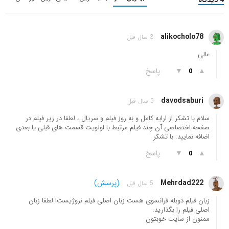
alikocholo78
3 سال قبل
عالی
▲
▼
پاسخ
0
davodsaburi
5 سال قبل
سلام با تشکر از ارایه کامل و به روز فیلم و سریال ، لطفا در زیر فیلم در
صفحه اختصاصی آن چند فیلم مرتبط با اولویت قسمت های قبلی یا بعدی
اضافه نمایید. با تشکر
▲
▼
پاسخ
0
Mehrdad222
(پرسش)
5 سال قبل
زبان فیلم دوبله فرانسوی هست زبان اصلی فیلم نروژیست! لطفا زبان
اصلی فیلم را بگذارید.
ممنون از سایت خوبتون