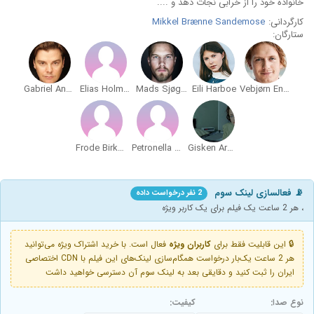
خانواده خود را از خرابی نجات دهد و ....
کارگردانی:
Mikkel Brænne Sandemose
ستارگان:
Gabriel Andrews
Elias Holmen Sørensen
Mads Sjøgård Pettersen
Eili Harboe
Vebjørn Enger
Frode Birkeland
Petronella Barker
Gisken Armand
📡 فعالسازی لینک سوم
2 نفر درخواست داده
، هر 2 ساعت یک فیلم برای یک کاربر ویژه
🔒 این قابلیت فقط برای
کاربران ویژه
فعال است. با خرید اشتراک ویژه می‌توانید
هر 2 ساعت یک‌بار درخواست همگام‌سازی لینک‌های این فیلم با CDN اختصاصی
ایران را ثبت کنید و دقایقی بعد به لینک سوم آن دسترسی خواهید داشت
نوع صدا:
کیفیت: