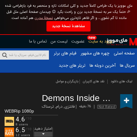
مای موویز با یک طراحی کاملاً جدید و کلی امکانات تازه و منحصر به فرد بازطراحی شده
🎉 حتماً یک سر به نسخهٔ جدید بزن و راحت بگرد 😊 چیدمان صفحهٔ اصلی مثل قبل
مانده تا گم نشوی ، و اگر ظاهر تازه‌تری می‌خواهی
نسخهٔ مدرن
هم آماده است.
مشاهدهٔ نسخهٔ جدید
new
ورود به سایت
عضویت
لیست من
تماس با ما
صفحه اصلی
چهره های مشهور
فیلم های برتر
سریال ها
آخرین دوبله ها
تریلر های جدید
لینک های دانلود
نقد های کاربران
بازیگران و عوامل
Demons Inside Me
(2019)
فانتزی
,
درام
,
ترسناک
76 دقیقه
Not Rated
WEBRip 1080p
4.6
/10
8 users
امتیاز دهید
6.5
/10
12 users