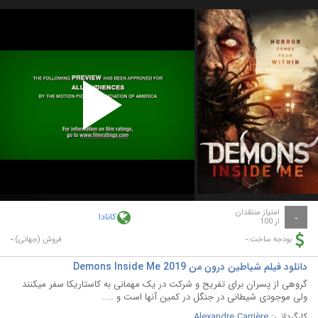
Play
Video
امتیاز منتقدان
کانادا
-
از 100
-
-
بودجه ساخت:
فروش (جهانی):
دانلود فیلم شیاطین درون من Demons Inside Me 2019
گروهی از پسران برای تفریح و شرکت در یک مهمانی به کاستاریکا سفر میکنند
ولی موجودی شیطانی در جنگل در کمین آنها است و ....
کارگردانی:
Alexandre Carrière