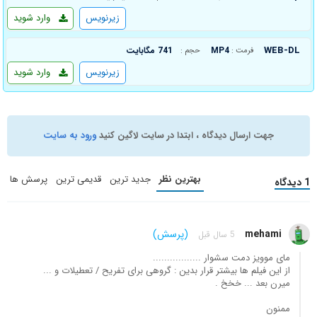
زیرنویس
وارد شوید
WEB-DL
MP4
741 مگابایت
فرمت :
حجم :
زیرنویس
وارد شوید
جهت ارسال دیدگاه ، ابتدا در سایت لاگین کنید
ورود به سایت
بهترین نظر
جدید ترین
قدیمی ترین
پرسش ها
1 دیدگاه
mehami
(پرسش)
5 سال قبل
مای موویز دمت سشوار .................
از این فیلم ها بیشتر قرار بدین : گروهی برای تفریح / تعطیلات و ...
میرن بعد ... خخخ .
ممنون