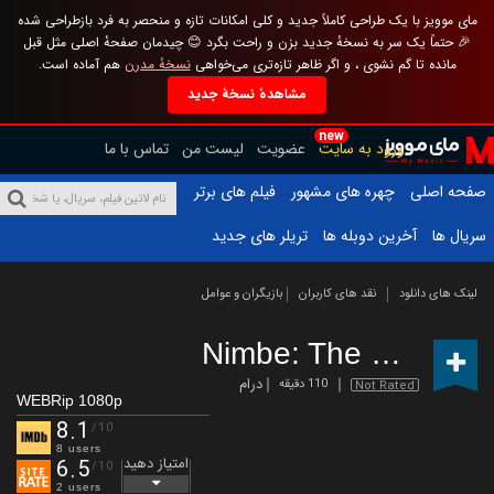
مای موویز با یک طراحی کاملاً جدید و کلی امکانات تازه و منحصر به فرد بازطراحی شده
🎉 حتماً یک سر به نسخهٔ جدید بزن و راحت بگرد 😊 چیدمان صفحهٔ اصلی مثل قبل
مانده تا گم نشوی ، و اگر ظاهر تازه‌تری می‌خواهی
نسخهٔ مدرن
هم آماده است.
مشاهدهٔ نسخهٔ جدید
new
ورود به سایت
عضویت
لیست من
تماس با ما
صفحه اصلی
چهره های مشهور
فیلم های برتر
سریال ها
آخرین دوبله ها
تریلر های جدید
لینک های دانلود
نقد های کاربران
بازیگران و عوامل
Nimbe: The Movie
(2
درام
110 دقیقه
Not Rated
WEBRip 1080p
8.1
/10
8 users
امتیاز دهید
6.5
/10
2 users