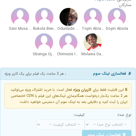
ستارگان:
Sani Musa Danja
Bukola Beecroft-Shofola
Odunlade Adekola
Toyin Abraham
Doyin Abiola
Gbenga Ojerinde
Chimezie Imo
Molawa Davis
📡 فعالسازی لینک سوم
، هر 2 ساعت یک فیلم برای یک کاربر ویژه
🔒 این قابلیت فقط برای
کاربران ویژه
فعال است. با خرید اشتراک ویژه می‌توانید
هر 2 ساعت یک‌بار درخواست همگام‌سازی لینک‌های این فیلم با CDN اختصاصی
ایران را ثبت کنید و دقایقی بعد به لینک سوم آن دسترسی خواهید داشت
نوع صدا:
کیفیت:
🔄 فعالسازی لینک سوم