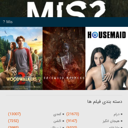
Mis ?
دسته بندی فیلم ها
(13007)
(21673)
درام
کمدی
(7252)
(9147)
هیجان انگیز
اکشن
(5985)
(6520)
عاشقانه
ترسناک