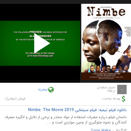
Play
Video
امتیاز منتقدان
نیجریه
-
از 100
-
-
بودجه ساخت:
فروش (جهانی):
دانلود فیلم نیمبه: فیلم سینمایی Nimbe: The Movie 2019
داستان فیلم درباره مضرات استفاده از مواد مخدر و برخی از دلایل و انگیزه مصرف
کنندگان و نحوه جلوگیری از چنین مواردی است و ....
کارگردانی:
Tope Alake