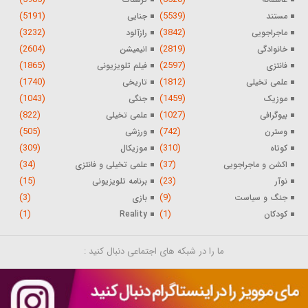
(5191)
(5539)
مستند
جنایی
(3232)
(3842)
ماجراجویی
رازآلود
(2604)
(2819)
خانوادگی
انیمیشن
(1865)
(2597)
فانتزی
فیلم تلویزیونی
(1740)
(1812)
علمی تخیلی
تاریخی
(1043)
(1459)
موزیک
جنگی
(822)
(1027)
بیوگرافی
علمی تخیلی
(505)
(742)
وسترن
ورزشی
(309)
(310)
کوتاه
موزیکال
(34)
(37)
اکشن و ماجراجویی
علمی تخیلی و فانتزی
(15)
(23)
نوآر
برنامه تلویزیونی
(3)
(9)
جنگ و سیاست
بازی
(1)
(1)
کودکان
Reality
ما را در شبکه های اجتماعی دنبال کنید :