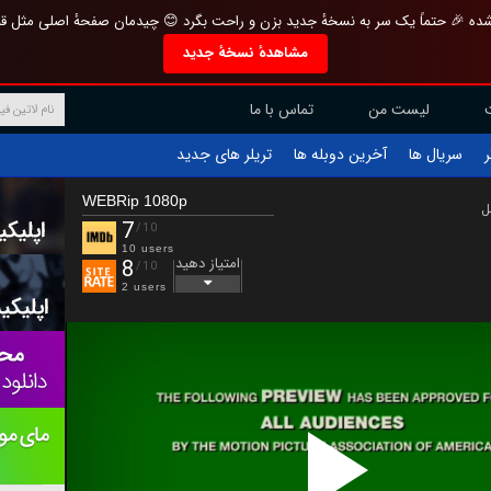
تازه و منحصر به فرد بازطراحی شده 🎉 حتماً یک سر به نسخهٔ جدید بزن و راحت بگرد 
مشاهدهٔ نسخهٔ جدید
تماس با ما
لیست من
تریلر های جدید
آخرین دوبله ها
سریال ها
ف
WEBRip 1080p
ب
7
/10
10 users
امتیاز دهید
8
/10
2 users