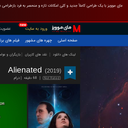
 چیدمان صفحهٔ اصلی مثل قبل مانده تا گم نشوی ، و اگر ظاهر تازه‌تری می‌خواهی
new
عضویت
ورود به سایت
یلم های برتر
چهره های مشهور
صفحه اصلی
ازیگران و عوامل
نقد های کاربران
لینک های دانلود
Alienated
(2019)
درام
68 دقیقه
Not Rated