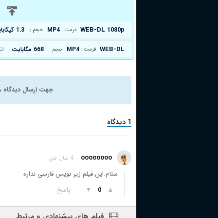
د
WEB-DL 1080p
MP4
1.3 گیگابایت
فرمت :
حجم :
WEB-DL
MP4
668 مگابایت
فرمت :
حجم :
ان
جهت ارسال دیدگاه ، 
1 دیدگاه
oooooooo
4 سال قبل
سلام.این فیلم زیر نویس فارسی نداره
▲
▼
پاسخ
0
فیلم های پیشنهادی و مرتبط