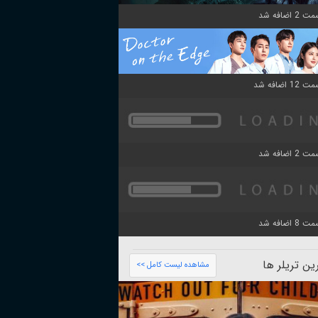
ن تریلر ها
مشاهده لیست کامل >>