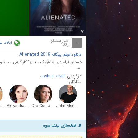
ay
deo
امتیاز منتقدان
ایالات م
-
از 100
دانلود فیلم بیگانه Alienated 2019
داستان فیلم درباره "فرانک سندرز" کاراگاهی مجرد 
....
کارگردانی:
Joshua David
ستارگان:
Amanda K. Morales
Alexandra Gellner
Clio Contogenis
John Mertens
📡 فعالسازی لینک سوم