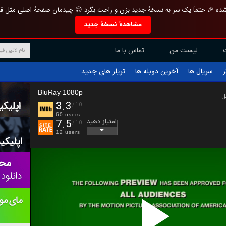
تازه و منحصر به فرد بازطراحی شده 🎉 حتماً یک سر به نسخهٔ جدید بزن و راحت بگرد 
مشاهدهٔ نسخهٔ جدید
تماس با ما
لیست من
تریلر های جدید
آخرین دوبله ها
سریال ها
ف
BluRay 1080p
ب
3.3
/10
60 users
امتیاز دهید
7.5
/10
12 users