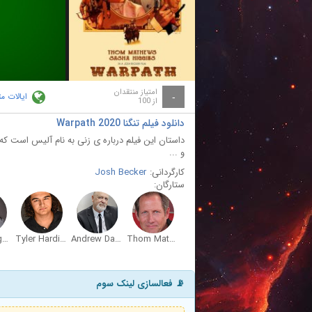
ay
deo
امتیاز منتقدان
ایالات م
-
از 100
دانلود فیلم تنگنا Warpath 2020
داستان این فیلم درباره ی زنی به نام آلیس است که
و ...
کارگردانی:
Josh Becker
ستارگان:
Sasha Higgins
Tyler Harding
Andrew Dawe-Collins
Thom Mathews
📡 فعالسازی لینک سوم