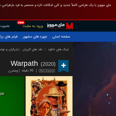
 چیدمان صفحهٔ اصلی مثل قبل مانده تا گم نشوی ، و اگر ظاهر تازه‌تری می‌خواهی
new
عضویت
ورود به سایت
یلم های برتر
چهره های مشهور
صفحه اصلی
ازیگران و عوامل
نقد های کاربران
لینک های دانلود
Warpath
(2020)
وسترن
90 دقیقه
Not Rated