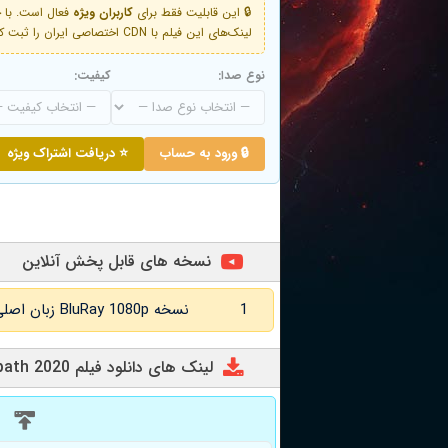
🔒 این قابلیت فقط برای
کاربران ویژه
لینک‌های این فیلم با CDN اختصاصی ایران را ثبت کنید و دقایقی بعد به لینک سوم آن دسترسی خواهید داشت
نوع صدا:
کیفیت:
🔒 ورود به حساب
⭐ دریافت اشتراک ویژه
نسخه های قابل پخش آنلاین
1
نسخه BluRay 1080p زبان اصلی و
لینک های دانلود فیلم Warpath 2020
د