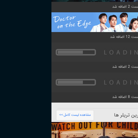
ن تریلر ها
مشاهده لیست کامل >>