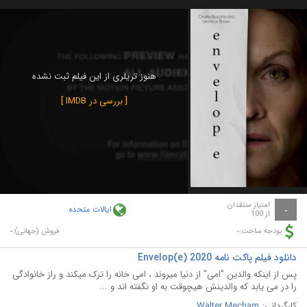
هنوز تریلری از این فیلم ثبت نشده
[ بررسی در IMDB ]
امتیاز منتقدان
ایالات متحده
-
از 100
-
-
بودجه ساخت:
فروش (جهانی):
دانلود فیلم پاکت نامه Envelop(e) 2020
پس از اینکه والدین "امی" از دنیا میروند ، امی خانه را ترک میکند و راز خانوادگی
را در می یابد که والدینش هیچوقت به او نگفته اند و ...
کارگردانی:
Walter Mecham