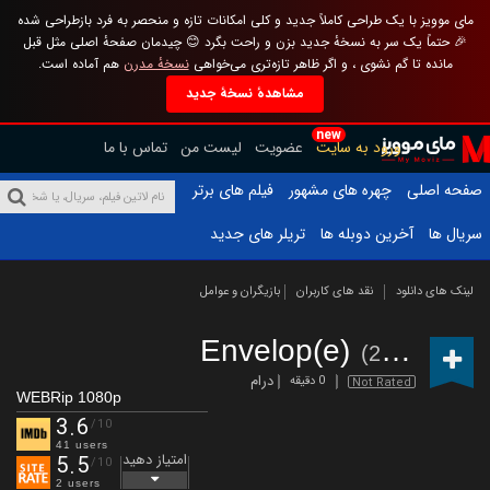
مای موویز با یک طراحی کاملاً جدید و کلی امکانات تازه و منحصر به فرد بازطراحی شده
🎉 حتماً یک سر به نسخهٔ جدید بزن و راحت بگرد 😊 چیدمان صفحهٔ اصلی مثل قبل
مانده تا گم نشوی ، و اگر ظاهر تازه‌تری می‌خواهی
نسخهٔ مدرن
هم آماده است.
مشاهدهٔ نسخهٔ جدید
new
ورود به سایت
عضویت
لیست من
تماس با ما
صفحه اصلی
چهره های مشهور
فیلم های برتر
سریال ها
آخرین دوبله ها
تریلر های جدید
لینک های دانلود
نقد های کاربران
بازیگران و عوامل
Envelop(e)
(2020)
درام
0 دقیقه
Not Rated
WEBRip 1080p
3.6
/10
41 users
امتیاز دهید
5.5
/10
2 users