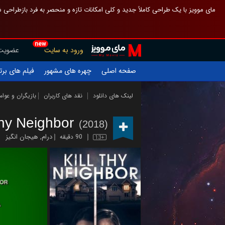
 چیدمان صفحهٔ اصلی مثل قبل مانده تا گم نشوی ، و اگر ظاهر تازه‌تری می‌خواهی
new
عضویت
ورود به سایت
یلم های برتر
چهره های مشهور
صفحه اصلی
ازیگران و عوامل
نقد های کاربران
لینک های دانلود
Thy Neighbor
(2018)
هیجان انگیز
,
درام
90 دقیقه
13+