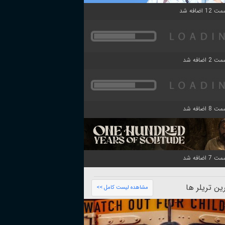
ن تریلر ها
مشاهده لیست کامل >>