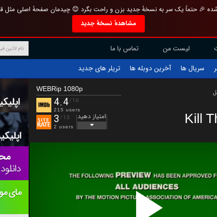
تازه و منحصر به فرد بازطراحی شده 🎉 حتماً یک سر به نسخهٔ جدید بزن و راحت بگرد 
مشاهدهٔ نسخهٔ جدید
تماس با ما
لیست من
تریلر های جدید
آخرین دوبله ها
سریال ها
ف
WEBRip 1080p
ب
4.4
/10
215 users
Kill 
امتیاز دهید
3
/10
2 users