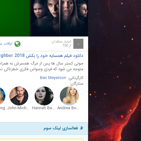
ay
deo
امتیاز منتقدان
ایالات م
-
از 100
دانلود فیلم همسایه خود را بکش Kill Thy Neighbor 2018
جولی کستر سال ها پس از مرگ همسرش به همراه پس
متوجه می شود که فردی وسواس فکری خطرناکی نسبت
کارگردانی:
Ben Meyerson
ستارگان:
ong
John-Michael Carlton
Hannah Barefoot
Andrea Bogart
📡 فعالسازی لینک سوم