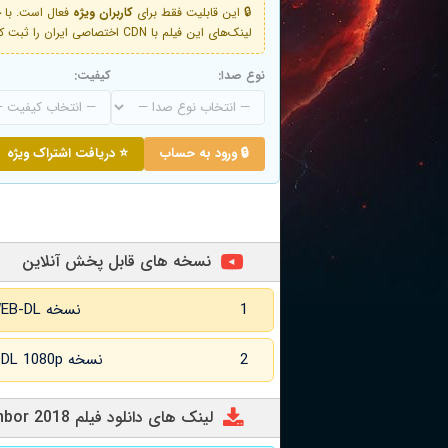
🔒 این قابلیت فقط برای
کاربران ویژه
لینک‌های این فیلم با CDN اختصاصی ایران را ثبت کنید و دقایقی بعد به لینک سوم آن دسترسی خواهید داشت
نوع صدا:
کیفیت:
🔒 ورود به حساب
⭐ دریافت اشتراک ویژه
نسخه های قابل پخش آنلاین
1
نسخه WEB-DL زبان اصلی
2
نسخه WEB-DL 1080p زبان اصلی
لینک های دانلود فیلم Kill Thy Neighbor 2018