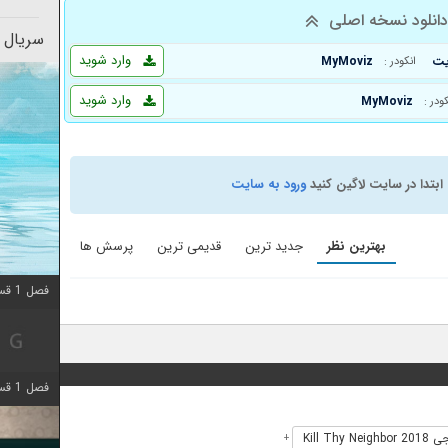
انلود نسخه اصلی
سریال 
وارد شوید
MyMoviz
انکودر :
وارد شوید
MyMoviz
کودر :
ابتدا در سایت لاگین کنید
ورود به سایت
بهترین نظر
جدید ترین
قدیمی ترین
پرسش ها
فصل 1 قسمت 10 اضافه شد
فصل 1 قسمت 4 اضافه شد
Kill Thy N
+