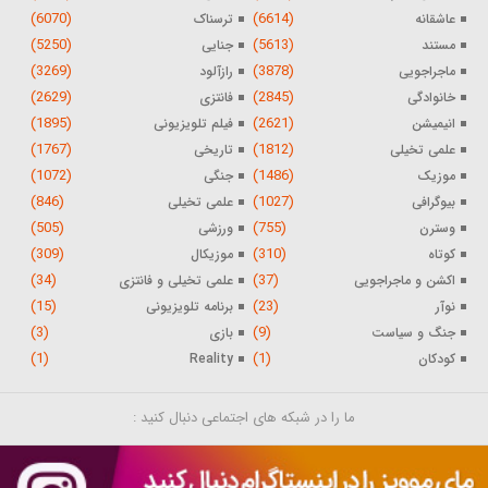
(6070)
(6614)
عاشقانه
ترسناک
(5250)
(5613)
مستند
جنایی
(3269)
(3878)
ماجراجویی
رازآلود
(2629)
(2845)
خانوادگی
فانتزی
(1895)
(2621)
انیمیشن
فیلم تلویزیونی
(1767)
(1812)
علمی تخیلی
تاریخی
(1072)
(1486)
موزیک
جنگی
(846)
(1027)
بیوگرافی
علمی تخیلی
(505)
(755)
وسترن
ورزشی
(309)
(310)
کوتاه
موزیکال
(34)
(37)
اکشن و ماجراجویی
علمی تخیلی و فانتزی
(15)
(23)
نوآر
برنامه تلویزیونی
(3)
(9)
جنگ و سیاست
بازی
(1)
(1)
کودکان
Reality
ما را در شبکه های اجتماعی دنبال کنید :