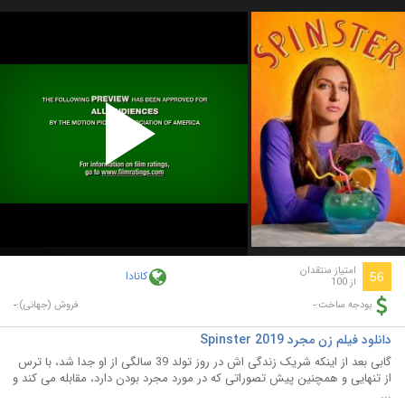
Play
Video
امتیاز منتقدان
کانادا
56
از 100
-
-
بودجه ساخت:
فروش (جهانی):
دانلود فیلم زن مجرد Spinster 2019
گابی بعد از اینکه شریک زندگی اش در روز تولد 39 سالگی از او جدا شد، با ترس
از تنهایی و همچنین پیش تصوراتی که در مورد مجرد بودن دارد، مقابله می کند و
...