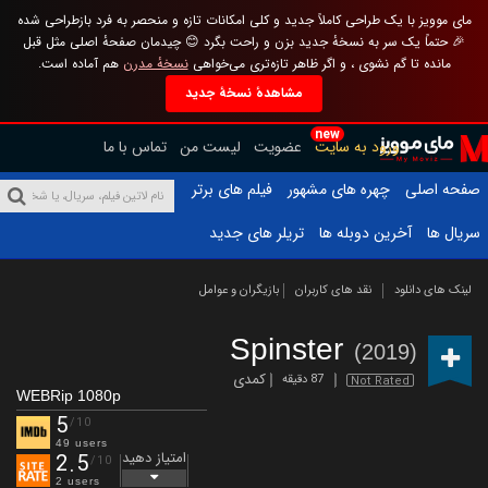
مای موویز با یک طراحی کاملاً جدید و کلی امکانات تازه و منحصر به فرد بازطراحی شده
🎉 حتماً یک سر به نسخهٔ جدید بزن و راحت بگرد 😊 چیدمان صفحهٔ اصلی مثل قبل
مانده تا گم نشوی ، و اگر ظاهر تازه‌تری می‌خواهی
نسخهٔ مدرن
هم آماده است.
مشاهدهٔ نسخهٔ جدید
new
ورود به سایت
عضویت
لیست من
تماس با ما
صفحه اصلی
چهره های مشهور
فیلم های برتر
سریال ها
آخرین دوبله ها
تریلر های جدید
لینک های دانلود
نقد های کاربران
بازیگران و عوامل
Spinster
(2019)
کمدی
87 دقیقه
Not Rated
WEBRip 1080p
5
/10
49 users
امتیاز دهید
2.5
/10
2 users