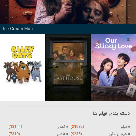
Ice Cream Man
دسته بندی فیلم ها
(13144)
(21982)
درام
کمدی
(7319)
(9235)
هیجان انگیز
اکشن