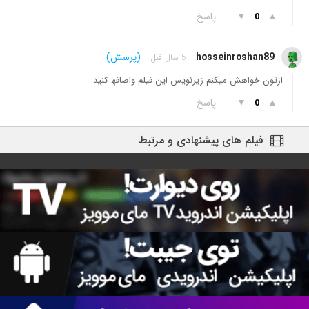
▲
▼
پاسخ
0
hosseinroshan89
(پرسش)
5 سال قبل
ازتون خواهش میکنم زیرنویس این فیلم واصافھ کنید
▲
▼
پاسخ
0
فیلم های پیشنهادی و مرتبط