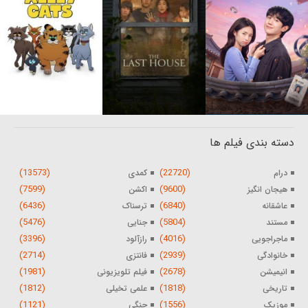
دسته بندی فیلم ها
(13573)
(22720)
درام
کمدی
(7599)
(9600)
هیجان انگیز
اکشن
(6436)
(6840)
عاشقانه
ترسناک
(5476)
(5804)
مستند
جنایی
(3396)
(4016)
ماجراجویی
رازآلود
(2714)
(2939)
خانوادگی
فانتزی
(1981)
(2678)
انیمیشن
فیلم تلویزیونی
(1812)
(1818)
تاریخی
علمی تخیلی
(1121)
(1556)
موزیک
جنگی