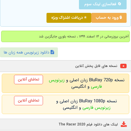
🔄 فعالسازی لینک سوم
🔒 ورود به حساب
⭐ دریافت اشتراک ویژه
آخرین بروزرسانی در ۱۴ اسفند ۱۳۹۹ ، نسخه بلوری جایگزین شد
دانلود زیرنویس همه زبان ها
نسخه های قابل پخش آنلاین
تماشای آنلاین
نسخه BluRay 720p زبان اصلی و
زیرنویس
فارسی
و انگلیسی
تماشای آنلاین
نسخه BluRay 1080p زبان اصلی و
زیرنویس فارسی
و انگلیسی
لینک های دانلود فیلم The Racer 2020