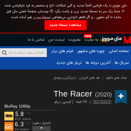
مای موویز با یک طراحی کاملاً جدید و کلی امکانات تازه و منحصر به فرد بازطراحی شده
🎉 حتماً یک سر به نسخهٔ جدید بزن و راحت بگرد 😊 چیدمان صفحهٔ اصلی مثل قبل
مانده تا گم نشوی ، و اگر ظاهر تازه‌تری می‌خواهی
نسخهٔ مدرن
هم آماده است.
مشاهدهٔ نسخهٔ جدید
new
ورود به سایت
عضویت
لیست من
تماس با ما
صفحه اصلی
چهره های مشهور
فیلم های برتر
سریال ها
آخرین دوبله ها
تریلر های جدید
لینک های دانلود
نقد های کاربران
بازیگران و عوامل
The Racer
(2020)
کمدی
,
درام
95 دقیقه
Not Rated
BluRay 1080p
5.8
/10
472 users
امتیاز دهید
6.3
/10
12 users