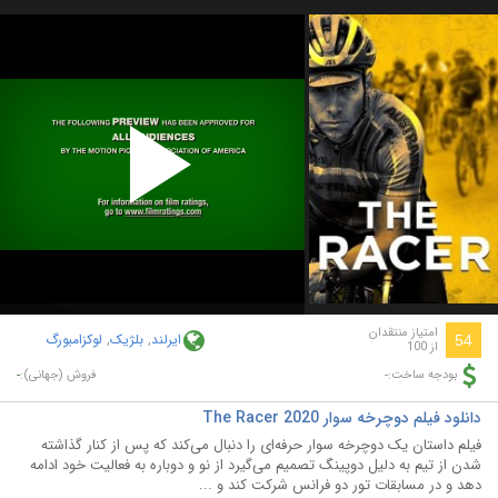
Play
Video
امتیاز منتقدان
ایرلند
,
بلژیک
,
لوکزامبورگ
54
از 100
-
-
بودجه ساخت:
فروش (جهانی):
دانلود فیلم دوچرخه سوار The Racer 2020
فیلم داستان یک دوچرخه سوار حرفه‌ای را دنبال می‌کند که پس از کنار گذاشته
شدن از تیم به دلیل دوپینگ تصمیم می‌گیرد از نو و دوباره به فعالیت خود ادامه
دهد و در مسابقات تور دو فرانس شرکت کند و ...