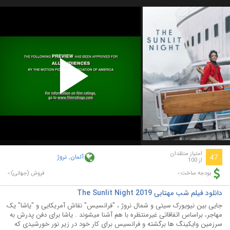
Play
Video
امتیاز منتقدان
آلمان
,
نروژ
47
از 100
-
-
بودجه ساخت:
فروش (جهانی):
دانلود فیلم شب مهتابی The Sunlit Night 2019
جایی بین نیویورک سیتی و شمال نروژ ، "فرانسیس" نقاش آمریکایی و "یاشا" یک
مهاجر، براساس اتفاقاتی غیرمنتظره با هم آشنا میشوند . یاشا برای دفن پدرش به
سرزمین وایکینگ ها برگشته و فرانسیس برای کار خود در زیر نور خورشیدی که