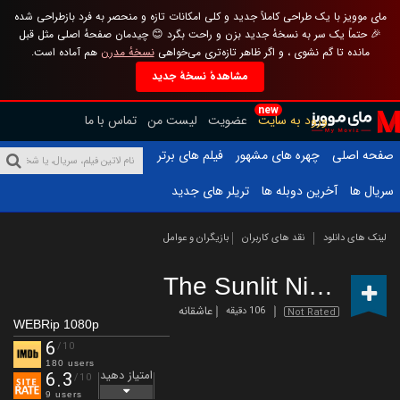
مای موویز با یک طراحی کاملاً جدید و کلی امکانات تازه و منحصر به فرد بازطراحی شده
🎉 حتماً یک سر به نسخهٔ جدید بزن و راحت بگرد 😊 چیدمان صفحهٔ اصلی مثل قبل
مانده تا گم نشوی ، و اگر ظاهر تازه‌تری می‌خواهی
نسخهٔ مدرن
هم آماده است.
مشاهدهٔ نسخهٔ جدید
new
ورود به سایت
عضویت
لیست من
تماس با ما
صفحه اصلی
چهره های مشهور
فیلم های برتر
سریال ها
آخرین دوبله ها
تریلر های جدید
لینک های دانلود
نقد های کاربران
بازیگران و عوامل
The Sunlit Night
(2019
عاشقانه
106 دقیقه
Not Rated
WEBRip 1080p
6
/10
180 users
امتیاز دهید
6.3
/10
9 users