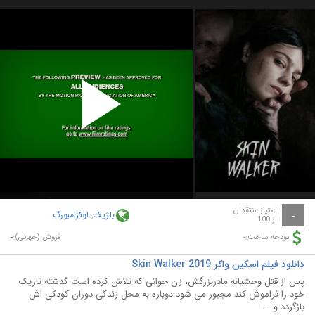
Play
Video
امتیاز منتقدان
بلژیک
,
لوکزامبورگ
-
از 100
-
-
بودجه ساخت:
فروش (جهانی):
دانلود فیلم اسکین واکر Skin Walker 2019
پس از قتل وحشیانه مادربزرگش، زن جوانی که تلاش کرده است گذشته تاریک
خود را فراموش کند مجبور می شود دوباره به محل زندگی دوران کودکی اش
بازگردد و ...