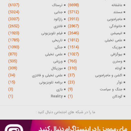
(6137)
(6698)
عاشقانه
ترسناک
(5324)
(5712)
مستند
جنایی
(3307)
(3913)
ماجراجویی
رازآلود
(2652)
(2867)
خانوادگی
فانتزی
(1920)
(2646)
انیمیشن
فیلم تلویزیونی
(1785)
(1812)
علمی تخیلی
تاریخی
(1090)
(1514)
موزیک
جنگی
(873)
(1027)
بیوگرافی
علمی تخیلی
(505)
(765)
وسترن
ورزشی
(309)
(310)
کوتاه
موزیکال
(34)
(37)
اکشن و ماجراجویی
علمی تخیلی و فانتزی
(15)
(23)
نوآر
برنامه تلویزیونی
(3)
(9)
جنگ و سیاست
بازی
(1)
(1)
کودکان
Reality
ما را در شبکه های اجتماعی دنبال کنید :