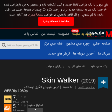
مای موویز با یک طراحی کاملاً جدید و کلی امکانات تازه و منحصر به فرد بازطراحی شده
🎉 حتماً یک سر به نسخهٔ جدید بزن و راحت بگرد 😊 چیدمان صفحهٔ اصلی مثل قبل
مانده تا گم نشوی ، و اگر ظاهر تازه‌تری می‌خواهی
نسخهٔ مدرن
هم آماده است.
مشاهدهٔ نسخهٔ جدید
new
ورود به سایت
عضویت
لیست من
تماس با ما
صفحه اصلی
چهره های مشهور
فیلم های برتر
سریال ها
آخرین دوبله ها
تریلر های جدید
لینک های دانلود
نقد های کاربران
بازیگران و عوامل
Skin Walker
(2019)
درام
,
هیجان انگیز
,
ترسناک
87 دقیقه
مشخص نشده
WEBRip 1080p
7.1
/10
1017 users
امتیاز دهید
5.1
/10
34 users