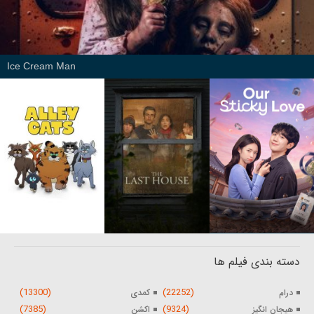
Ice Cream Man
دسته بندی فیلم ها
(13300)
(22252)
درام
کمدی
(7385)
(9324)
هیجان انگیز
اکشن