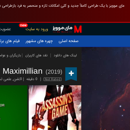
 چیدمان صفحهٔ اصلی مثل قبل مانده تا گم نشوی ، و اگر ظاهر تازه‌تری می‌خواهی
new
عضویت
ورود به سایت
یلم های برتر
چهره های مشهور
صفحه اصلی
ازیگران و عوامل
نقد های کاربران
لینک های دانلود
Maximillian
(2019)
 تخیلی
,
اکشن
0 دقیقه
Not Rated