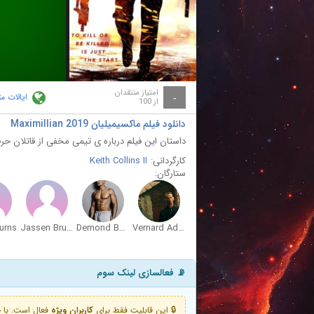
ay
deo
امتیاز منتقدان
ایالات م
-
از 100
دانلود فیلم ماکسیمیلیان Maximillian 2019
داستان این فیلم درباره ی تیمی مخفی از قاتلان ح
کارگردانی:
Keith Collins II
ستارگان:
urns
Jassen Bruegman
Demond Ballou
Vernard Adams
📡 فعالسازی لینک سوم
🔒 این قابلیت فقط برای
کاربران ویژه