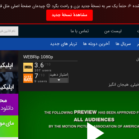
تازه و منحصر به فرد بازطراحی شده 🎉 حتماً یک سر به نسخهٔ جدید بزن و راحت بگرد 
مشاهدهٔ نسخهٔ جدید
تماس با ما
لیست من
تریلر های جدید
آخرین دوبله ها
سریال ها
ف
WEBRip 1080p
ب
3.6
/10
107 users
امتیاز دهید
7
/10
9 users
هیجان انگیز
,
علمی