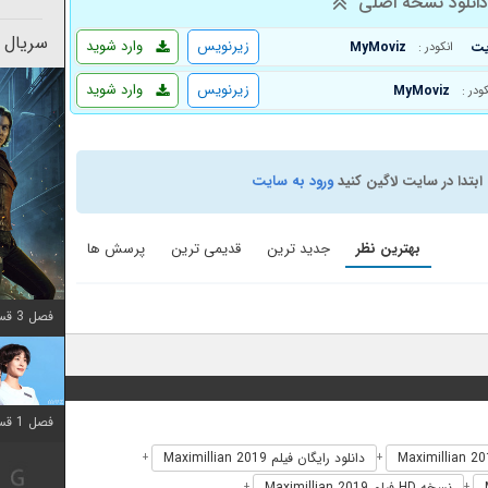
انلود نسخه اصلی
سریال 
زیرنویس
وارد شوید
MyMoviz
انکودر :
زیرنویس
وارد شوید
MyMoviz
کودر :
ابتدا در سایت لاگین کنید
ورود به سایت
بهترین نظر
جدید ترین
قدیمی ترین
پرسش ها
فصل 3 قسمت 2 اضافه شد
فصل 1 قسمت 12 اضافه شد
دانلود رایگان فیلم Maximillian 2019
+
+
نسخه HD فیلم Maximillian 2019
+
+