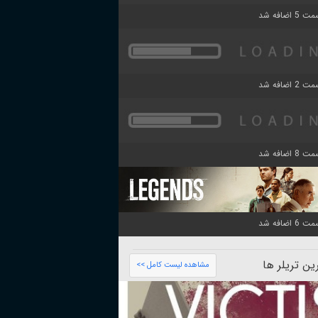
ن تریلر ها
مشاهده لیست کامل >>