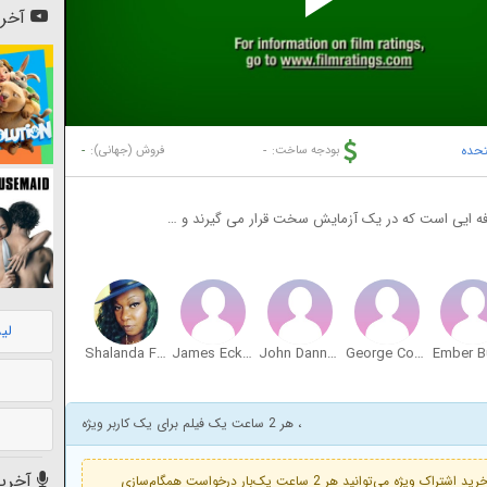
Pl
آخری
Vi
تحده
-
-
بودجه ساخت:
فروش (جهانی):
رفه ایی است که در یک آزمایش سخت قرار می گیرند و …
لی
Shalanda Fresh
James Eckstein
John Dannug
George Comer
Ember B
، هر 2 ساعت یک فیلم برای یک کاربر ویژه
آخرین
فعال است. با خرید اشتراک ویژه می‌توانید هر 2 ساعت یک‌بار درخواست همگام‌سازی