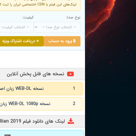
لینک‌های این فیلم با CDN اختصاصی ایران را ثبت کنید و دقایقی بعد به لینک سوم آن دسترسی خواهید داشت
نوع صدا:
کیفیت:
🔒 ورود به حساب
⭐ دریافت اشتراک ویژه
نسخه های قابل پخش آنلاین
1
نسخه WEB-DL زبان اصلی و زیرنویس انگلیسی
2
نسخه WEB-DL 1080p زبان اصلی و زیرنویس انگلیسی
لینک های دانلود فیلم Maximillian 2019