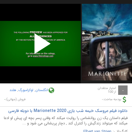
Play
Video
امتیاز منتقدان
انگلستان
,
لوکزامبورگ
,
هلند
-
از 100
-
-
بودجه ساخت:
فروش (جهانی):
دانلود فیلم عروسک خیمه شب بازی Marionette 2020 با دوبله فارسی
فیلم داستان یک زن روانشناس را روایت میکند که وقتی پسر بچه ای پیش او ادعا
میکند که میتواند زندگیش را کنترل کند , دچار پریشانی می شود و ...
کارگردانی:
Elbert van Strien