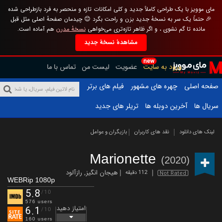
مای موویز با یک طراحی کاملاً جدید و کلی امکانات تازه و منحصر به فرد بازطراحی شده
🎉 حتماً یک سر به نسخهٔ جدید بزن و راحت بگرد 😊 چیدمان صفحهٔ اصلی مثل قبل
مانده تا گم نشوی ، و اگر ظاهر تازه‌تری می‌خواهی
نسخهٔ مدرن
هم آماده است.
مشاهدهٔ نسخهٔ جدید
new
ورود به سایت
عضویت
لیست من
تماس با ما
صفحه اصلی
چهره های مشهور
فیلم های برتر
سریال ها
آخرین دوبله ها
تریلر های جدید
لینک های دانلود
نقد های کاربران
بازیگران و عوامل
Marionette
(2020)
هیجان انگیز
,
رازآلود
112 دقیقه
Not Rated
WEBRip 1080p
5.8
/10
576 users
امتیاز دهید
6.1
/10
160 users