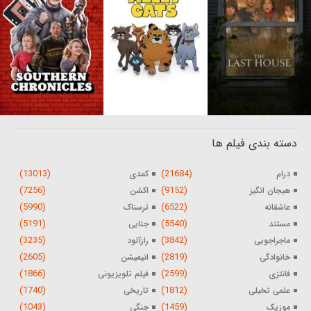
دسته بندی فیلم ها
(13013)
(21684)
درام
کمدی
(7256)
(9152)
هیجان انگیز
اکشن
(5990)
(6522)
عاشقانه
ترسناک
(5191)
(5540)
مستند
جنایی
(3235)
(3842)
ماجراجویی
رازآلود
(2605)
(2819)
خانوادگی
انیمیشن
(1866)
(2599)
فانتزی
فیلم تلویزیونی
(1740)
(1812)
علمی تخیلی
تاریخی
(1043)
(1459)
موزیک
جنگی