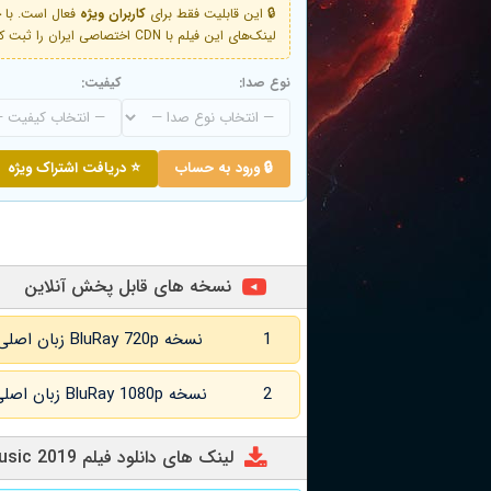
🔒 این قابلیت فقط برای
کاربران ویژه
لینک‌های این فیلم با CDN اختصاصی ایران را ثبت کنید و دقایقی بعد به لینک سوم آن دسترسی خواهید داشت
نوع صدا:
کیفیت:
🔒 ورود به حساب
⭐ دریافت اشتراک ویژه
نسخه های قابل پخش آنلاین
1
نسخه BluRay 720p زبان اصلی و
2
نسخه BluRay 1080p زبان اصلی و
لینک های دانلود فیلم Dirt Music 2019