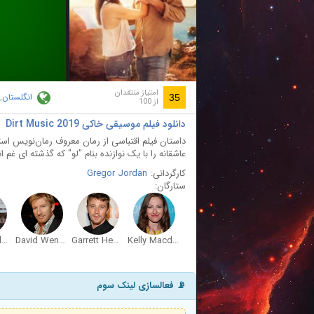
ay
deo
امتیاز منتقدان
انگلستان
,
35
از 100
دانلود فیلم موسیقی خاکی Dirt Music 2019
داستان فیلم اقتباسی از رمان معروف رمان‌نويس است
عاشقانه را با یک نوازنده بنام "لو" که گذشته ای غم انگ
کارگردانی:
Gregor Jordan
ستارگان:
Aaron Pedersen
David Wenham
Garrett Hedlund
Kelly Macdonald
📡 فعالسازی لینک سوم