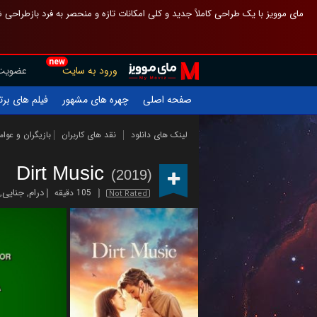
 چیدمان صفحهٔ اصلی مثل قبل مانده تا گم نشوی ، و اگر ظاهر تازه‌تری می‌خواهی
new
عضویت
ورود به سایت
یلم های برتر
چهره های مشهور
صفحه اصلی
ازیگران و عوامل
نقد های کاربران
لینک های دانلود
Dirt Music
(2019)
,
جنایی
,
درام
105 دقیقه
Not Rated