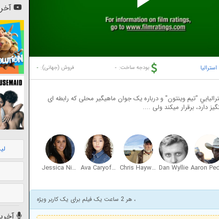
Pl
آخری
Vi
استرالیا
-
-
بودجه ساخت:
فروش (جهانی):
راليايي "تیم وینتون" و درباره یک جوان ماهیگیر محلی که رابطه ای
یز دارد، برقرار میکند ولی ....
لی
Jessica Niven
Ava Caryofyllis
Chris Haywood
Dan Wyllie
، هر 2 ساعت یک فیلم برای یک کاربر ویژه
آخرین