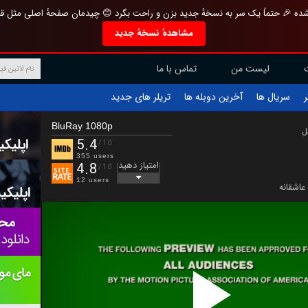
تازه و منحصر به فرد بازطراحی شده 🎉 حتماً یک سر به نسخهٔ جدید بزن و راحت بگرد 
مشاهدهٔ نسخهٔ جدید
تماس با ما
لیست من
تریلر های جدید
آخرین دوبله ها
سریال ها
ف
BluRay 1080p
ب
5.4
/10
355 users
امتیاز دهید
4.8
/10
12 users
عاشقانه