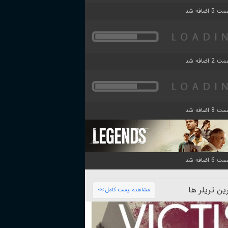
ن تریلر ها
مشاهده لیست کامل >>