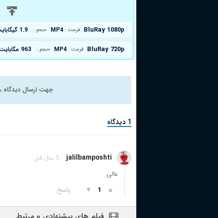
د
BluRay 1080p
MP4
1.9 گیگابایت
فرمت :
حجم :
BluRay 720p
MP4
963 مگابایت
فرمت :
حجم :
جهت ارسال دیدگاه ، 
1 دیدگاه
jalilbamposhti
5 سال قبل
عالی
▲
▼
پاسخ
1
فیلم های پیشنهادی و مرتبط