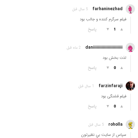
farhaninezhad
5 سال قبل
فیلم سرگرم کننده و جالب بود
▲
▼
پاسخ
1
daniiiiiiiiiiiiiiiiiiiiiiii
2 ماه قبل
لذت بخش بود
▲
▼
پاسخ
0
farzinfaraji
1 سال قبل
فیلم قشنگی بود
▲
▼
پاسخ
0
roholla
5 سال قبل
سپاس از سايت بي نظيرتون