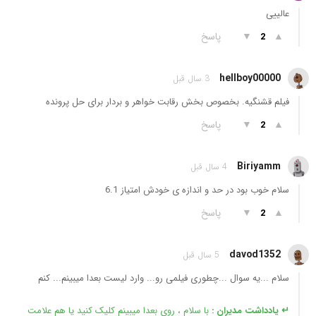
عالییی
▲
▼
پاسخ
2
hellboy00000
3 سال قبل
فیلم قشنگیه. بخصوص بخش رقابت خواهر و بردار برای حل پرونده
▲
▼
پاسخ
2
Biriyamm
4 سال قبل
سلام خوب بود در حد و اندازه ی خودش امتیاز 6.1
▲
▼
پاسخ
2
davod1352
5 سال قبل
سلام ...یه سوال ...چطوری فیلمی رو... وارد لیست بعدا میبینم... کنم
↵ یادداشت مدیران :
با سلام ، روی بعدا میبینم کلیک کنید یا هم علامت