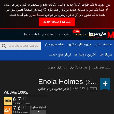
مای موویز با یک طراحی کاملاً جدید و کلی امکانات تازه و منحصر به فرد بازطراحی شده
🎉 حتماً یک سر به نسخهٔ جدید بزن و راحت بگرد 😊 چیدمان صفحهٔ اصلی مثل قبل
مانده تا گم نشوی ، و اگر ظاهر تازه‌تری می‌خواهی
نسخهٔ مدرن
هم آماده است.
مشاهدهٔ نسخهٔ جدید
new
ورود به سایت
عضویت
لیست من
تماس با ما
صفحه اصلی
چهره های مشهور
فیلم های برتر
سریال ها
آخرین دوبله ها
تریلر های جدید
لینک های دانلود
نقد های کاربران
بازیگران و عوامل
Enola Holmes
(2020)
ماجراجویی
,
درام
,
جنایی
123 دقیقه
13+
WEBRip 1080p
6.7
/10
57893 users
امتیاز دهید
7.6
/10
2289 users