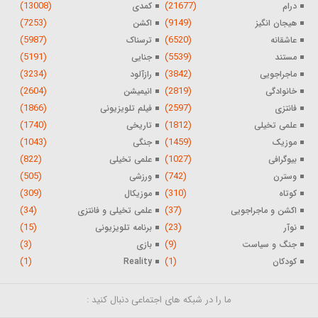
(13008)
(21677)
درام
کمدی
(7253)
(9149)
هیجان انگیز
اکشن
(5987)
(6520)
عاشقانه
ترسناک
(5191)
(5539)
مستند
جنایی
(3234)
(3842)
ماجراجویی
رازآلود
(2604)
(2819)
خانوادگی
انیمیشن
(1866)
(2597)
فانتزی
فیلم تلویزیونی
(1740)
(1812)
علمی تخیلی
تاریخی
(1043)
(1459)
موزیک
جنگی
(822)
(1027)
بیوگرافی
علمی تخیلی
(505)
(742)
وسترن
ورزشی
(309)
(310)
کوتاه
موزیکال
(34)
(37)
اکشن و ماجراجویی
علمی تخیلی و فانتزی
(15)
(23)
نوآر
برنامه تلویزیونی
(3)
(9)
جنگ و سیاست
بازی
(1)
(1)
کودکان
Reality
ما را در شبکه های اجتماعی دنبال کنید :