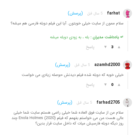
farhat
(پرسش)
5 سال قبل
سلام ممون از سایت خیلی خوبتون. آیا این فیلم دوبله فارسی هم میشه؟
↵ یادداشت مدیران :
بله ، به زودی دوبله میشه
▲
▼
پاسخ
3
azamhd2000
(پرسش)
5 سال قبل
خیلی خوبه که دوبله شده فیلم دیدنش حوصله زیادی می خواست
▲
▼
پاسخ
0
farhad2705
(پرسش)
5 سال قبل
سلام من از سایت فوق العاده شما خیلی راضی هستم.سایت شما خیلی
عالی هست.من می خواستم بفهمم که فیلم Enola Holmes (2020) چند
روز دیگه دوبله فارسیش میات که داخل سایت قرار بدین؟