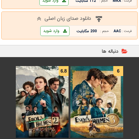
وارد شوید
MKA
112 مگابایت
فرمت :
حجم :
دانلود صدای زبان اصلی
وارد شوید
AAC
200 مگابایت
فرمت :
حجم :
دنباله ها
6.8
6