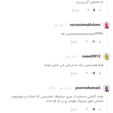
دم همتون گرررررررم
▲
▼
پاسخ
0
nazaninmakhdomi
3 سال قبل
عاااااااالیییییییییییییییییییییی بود
▲
▼
پاسخ
-1
saeed0912
5 سال قبل
فیلم فمنیسمی زیاد دیدم ولی این خیلی لوسه
▲
▼
پاسخ
-2
(-6)
poormohamadi
5 سال قبل
عقده گشایی مسخره از سری مزخرفات فمنیستی که اصالت و چهارچوب
داستان های شرلوک هولمز رو بر باد فنا داده...
▲
▼
پاسخ
-6