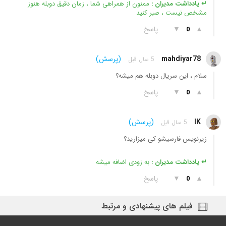
↵ یادداشت مدیران :
ممنون از همراهی شما ، زمان دقیق دوبله هنوز
مشخص نیست ، صبر کنید
▲
▼
پاسخ
0
mahdiyar78
(پرسش)
5 سال قبل
سلام ، این سریال دوبله هم میشه؟
▲
▼
پاسخ
0
IK
(پرسش)
5 سال قبل
زیرنویس فارسیشو کی میزارید؟
↵ یادداشت مدیران :
به زودی اضافه میشه
▲
▼
پاسخ
0
فیلم های پیشنهادی و مرتبط