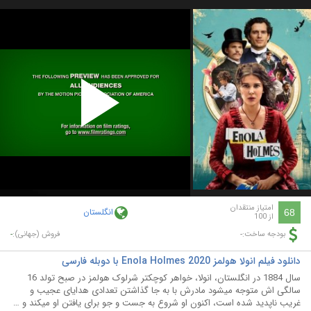
Play
Video
امتیاز منتقدان
انگلستان
68
از 100
-
-
بودجه ساخت:
فروش (جهانی):
دانلود فیلم انولا هولمز Enola Holmes 2020 با دوبله فارسی
سال 1884 در انگلستان، انولا، خواهر کوچکتر شرلوک هولمز در صبح تولد 16
سالگی اش متوجه میشود مادرش با به جا گذاشتن تعدادی هدایای عجیب و
غریب ناپدید شده است، اکنون او شروع به جست و جو برای یافتن او میکند و …