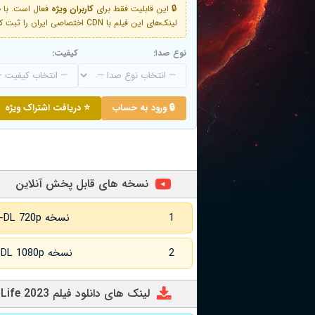
🔒 این قابلیت فقط برای
کاربران ویژه
لینک‌های این فیلم با CDN اختصاصی ایران را ثبت کنید و دقایقی بعد به لینک سوم آن دسترسی خواهید داشت
نوع صدا:
کیفیت:
🔒 ورود به حساب
⭐ دریافت اشتراک ویژه
نسخه های قابل پخش آنلاین
1
نسخه WEB-DL 720p زبان اصلی
2
نسخه WEB-DL 1080p زبان اصلی
لینک های دانلود فیلم Too Much Life 2023