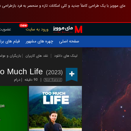
 چیدمان صفحهٔ اصلی مثل قبل مانده تا گم نشوی ، و اگر ظاهر تازه‌تری می‌خواهی
new
عضویت
ورود به سایت
یلم های برتر
چهره های مشهور
صفحه اصلی
ازیگران و عوامل
نقد های کاربران
لینک های دانلود
o Much Life
(2023)
درام
90 دقیقه
Not Rated