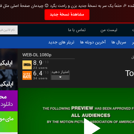
تازه و منحصر به فرد بازطراحی شده 🎉 حتماً یک سر به نسخهٔ جدید بزن و راحت بگرد 
مشاهدهٔ نسخهٔ جدید
تماس با ما
لیست من
تریلر های جدید
آخرین دوبله ها
سریال ها
ف
WEB-DL 1080p
ب
8.9
/10
23 users
To
امتیاز دهید
6.4
/10
34 users