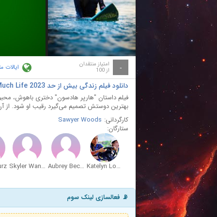
ay
deo
امتیاز منتقدان
ایالات م
-
از 100
دانلود فیلم زندگی بیش از حد Too Much Life 2023
فیلم داستان "هارپر هادسون" دختری باهوش، محبوب
بهترین دوستش تصمیم می‌گیرد رقیب او شود. از آن 
کارگردانی:
Sawyer Woods
ستارگان:
urz
Skyler Wandasan
Aubrey Bechard
Katelyn Lopes
📡 فعالسازی لینک سوم