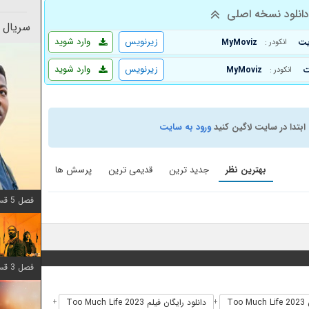
انلود نسخه اصلی
سریال 
زیرنویس
وارد شوید
MyMoviz
انکودر :
زیرنویس
وارد شوید
MyMoviz
انکودر :
ابتدا در سایت لاگین کنید
ورود به سایت
بهترین نظر
جدید ترین
قدیمی ترین
پرسش ها
فصل 5 قسمت 8 اضافه شد
فصل 3 قسمت 6 اضافه شد
To
دانلود رایگان فیلم Too Much Life 2023
+
+