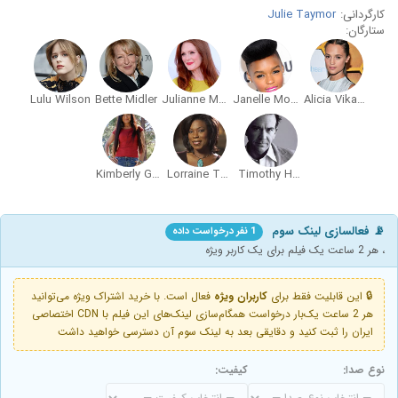
کارگردانی:
Julie Taymor
ستارگان:
Lulu Wilson
Bette Midler
Julianne Moore
Janelle Monáe
Alicia Vikander
Kimberly Guerrero
Lorraine Toussaint
Timothy Hutton
📡 فعالسازی لینک سوم
1 نفر درخواست داده
، هر 2 ساعت یک فیلم برای یک کاربر ویژه
🔒 این قابلیت فقط برای
کاربران ویژه
فعال است. با خرید اشتراک ویژه می‌توانید
هر 2 ساعت یک‌بار درخواست همگام‌سازی لینک‌های این فیلم با CDN اختصاصی
ایران را ثبت کنید و دقایقی بعد به لینک سوم آن دسترسی خواهید داشت
نوع صدا:
کیفیت: