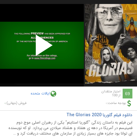
Play
Video
امتیاز منتقدان
ایالات متحده
69
از 100
-
-
بودجه ساخت:
فروش (جهانی):
دانلود فیلم گلوریا The Glorias 2020
این فیلم به داستان زندگی "گلوریا استاینم" یکی از رهبران اصلی موج دوم
فمینیسم در آمریکا در دهه ی هفتاد و هشتاد میلادی می پردازد. او که نویسنده
ای توانا بود جایزه های بسیار زیادی از سازمان های مختلف دریافت کرد و …