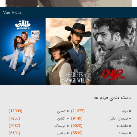
Vae Victis
دسته بندی فیلم ها
(13008)
(21677)
درام
کمدی
(7253)
(9149)
هیجان انگیز
اکشن
(5987)
(6520)
عاشقانه
ترسناک
(5191)
(5539)
مستند
جنایی