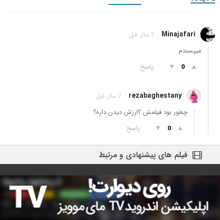
Minajafari
2 سال قبل
میپسندم
▲
▼
پاسخ
0
rezabaghestany
2 سال قبل
چطور بود فیلمش ؟ارزش دیدن داره؟
▲
▼
پاسخ
0
فیلم های پیشنهادی و مرتبط