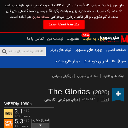
مای موویز با یک طراحی کاملاً جدید و کلی امکانات تازه و منحصر به فرد بازطراحی شده
🎉 حتماً یک سر به نسخهٔ جدید بزن و راحت بگرد 😊 چیدمان صفحهٔ اصلی مثل قبل
مانده تا گم نشوی ، و اگر ظاهر تازه‌تری می‌خواهی
نسخهٔ مدرن
هم آماده است.
مشاهدهٔ نسخهٔ جدید
new
ورود به سایت
عضویت
لیست من
تماس با ما
صفحه اصلی
چهره های مشهور
فیلم های برتر
سریال ها
آخرین دوبله ها
تریلر های جدید
لینک های دانلود
نقد های کاربران
بازیگران و عوامل
The Glorias
(2020)
درام
,
بیوگرافی
,
تاریخی
147 دقیقه
17+
WEBRip 1080p
3.1
/10
202 users
امتیاز دهید
5.3
/10
12 users