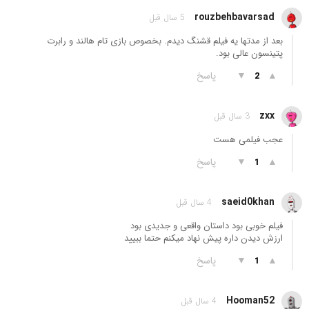
rouzbehbavarsad
5 سال قبل
بعد از مدتها یه فیلم قشنگ دیدم. بخصوص بازی تام هالند و رابرت
پتینسون عالی بود.
▲
▼
پاسخ
2
zxx
3 سال قبل
عجب فیلمی هست
▲
▼
پاسخ
1
saeid0khan
4 سال قبل
فیلم خوبی بود داستان واقعی و جدیدی بود
ارزش دیدن داره پیش نهاد میکنم حتما ببیید
▲
▼
پاسخ
1
Hooman52
4 سال قبل