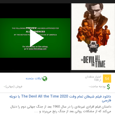
Play
Video
امتیاز منتقدان
ایالات متحده
54
از 100
-
-
بودجه ساخت:
فروش (جهانی):
دانلود فیلم شیطان تمام وقت The Devil All the Time 2020 با دوبله
فارسی
داستان فیلم افرادی غیرعادی را در سال 1960 بعد از جنگ جهانی دوم را دنبال
می‌کند که از مشکلات روانی بعد از جنگ رنج می‌برند و ....