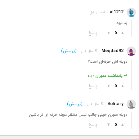
al1212
4 سال قبل
بد نبود
▲
▼
پاسخ
0
Meqdad92
(پرسش)
5 سال قبل
دوبله اش حرفه‌ای است؟
↵ یادداشت مدیران :
بله
▲
▼
پاسخ
0
Solitary
(پرسش)
5 سال قبل
دوبله سورن خیلی جالب نیس منتظر دوبله حرفه ای تر باشین
▲
▼
پاسخ
0