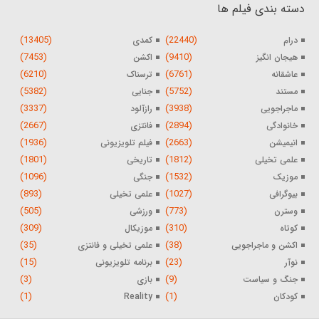
دسته بندی فیلم ها
(13405)
(22440)
درام
کمدی
(7453)
(9410)
هیجان انگیز
اکشن
(6210)
(6761)
عاشقانه
ترسناک
(5382)
(5752)
مستند
جنایی
(3337)
(3938)
ماجراجویی
رازآلود
(2667)
(2894)
خانوادگی
فانتزی
(1936)
(2663)
انیمیشن
فیلم تلویزیونی
(1801)
(1812)
علمی تخیلی
تاریخی
(1096)
(1532)
موزیک
جنگی
(893)
(1027)
بیوگرافی
علمی تخیلی
(505)
(773)
وسترن
ورزشی
(309)
(310)
کوتاه
موزیکال
(35)
(38)
اکشن و ماجراجویی
علمی تخیلی و فانتزی
(15)
(23)
نوآر
برنامه تلویزیونی
(3)
(9)
جنگ و سیاست
بازی
(1)
(1)
کودکان
Reality