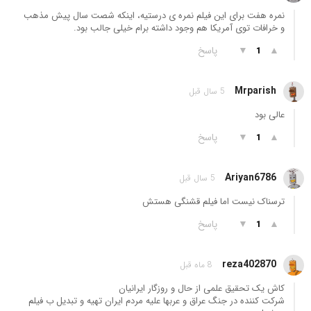
نمره هفت برای این فیلم نمره ی درستیه، اینکه شصت سال پیش مذهب
و خرافات توی آمریکا هم وجود داشته برام خیلی جالب بود.
▲
▼
پاسخ
1
Mrparish
5 سال قبل
عالی بود
▲
▼
پاسخ
1
Ariyan6786
5 سال قبل
ترسناک نیست اما فیلم قشنگی هستش
▲
▼
پاسخ
1
reza402870
8 ماه قبل
کاش یک تحقیق علمی از حال و روزگار ایرانیان
شرکت کننده در جنگ عراق و عربها علیه مردم ایران تهیه و تبدیل ب فیلم