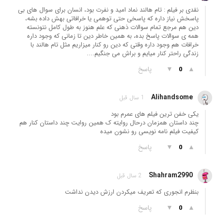
نقدی بر فیلم : تام هالند نماد امید و نفرت بود، انسان برای سوال های بی
پاسخش نیاز داره که پاسخی حتی توهمی یا خرافاتی بهش داده بشه،
دین هم مرجع تمام سوالات ذهنی که علم هنوز به طول کامل نتونسته
همه ی سوالات پاسخ بده، به همین خاطر دین تا زمانی که وجود داره
خرافات هم وجود داره وقتی که دین رو کنار میزاریم مثل تام هالند با
زندگی راحتر کنار میایم و براش می جنگیم....
▲
▼
پاسخ
0
Alihandsome
1 سال قبل
یکی خفن ترین فیلم های عمرم بود
چند داستان همزمان درحال روایته ک همین روایت چند داستان کنار هم
کیفیت فیلم نامه نویسی رو نشون میده
▲
▼
پاسخ
0
Shahram2990
2 سال قبل
بنظرم انجوری که تعریف میکردن ارزش دیدن نداشت
▲
▼
پاسخ
0