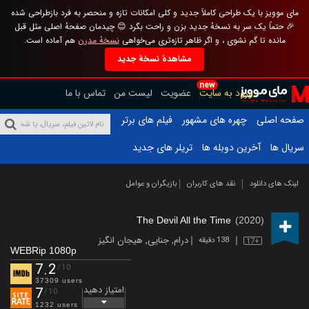
مای موویز با یک طراحی کاملاً جدید و کلی امکانات تازه و منحصر به فرد بازطراحی شده
🎉 حتماً یک سر به نسخهٔ جدید بزن و راحت بگرد 😊 چیدمان صفحهٔ اصلی مثل قبل
مانده تا گم نشوی ، و اگر ظاهر تازه‌تری می‌خواهی
نسخهٔ مدرن
هم آماده است.
مشاهدهٔ نسخهٔ جدید
new
ورود به سایت
عضویت
لیست من
تماس با ما
صفحه اصلی
چهره های مشهور
فیلم های برتر
سریال ها
آخرین دوبله ها
تریلر های جدید
لینک های دانلود
نقد های کاربران
بازیگران و عوامل
The Devil All the Time
(2020)
درام
,
جنایی
,
هیجان انگیز
138 دقیقه
17+
WEBRip 1080p
7.2
/10
37309 users
امتیاز دهید
7
/10
1232 users