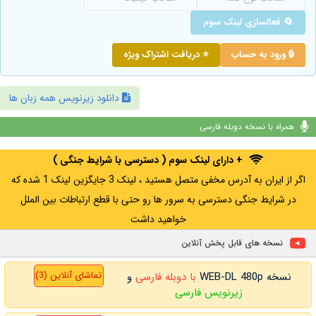
🔄 فعالسازی لینک سوم
🔒 ورود به حساب
⭐ دریافت اشتراک ویژه
دانلود زیرنویس همه زبان ها
همراه با نسخه دوبله فارسی
+ دارای لینک سوم ( دسترسی با شرایط جنگی )
اگر از ایران به آدرس مخفی متصل هستید ، لینک 3 جایگزین لینک 1 شده که
در شرایط جنگی دسترسی به سرور ها رو حتی با قطع ارتباطات بین الملل
خواهید داشت
نسخه های قابل پخش آنلاین
تماشای آنلاین (3)
نسخه WEB-DL 480p
با دوبله فارسی
و
زیرنویس فارسی