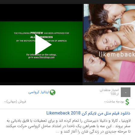
Play
Video
امتیاز منتقدان
ایتالیا
,
کرواسی
-
از 100
-
-
بودجه ساخت:
فروش (جهانی):
دانلود فیلم مثل من لایکم کن Likemeback 2018
لاوینیا ، کارلا و دانیلا دبیرستان را تمام کرده اند و برای تعطیلات با قایق بادبانی به
سفر بروند . این سه با همراهی یک ناخدا در امتداد ساحل کرواسی حرکت میکنند
تا مرحله جدیدی در زندگی شان را آغاز کنند و ...