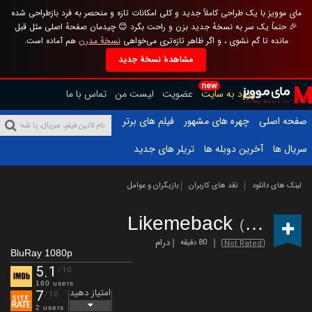
مای موویز با یک طراحی کاملاً جدید و کلی امکانات تازه و منحصر به فرد بازطراحی شده
🎉 حتماً یک سر به نسخهٔ جدید بزن و راحت بگرد 😊 چیدمان صفحهٔ اصلی مثل قبل
مانده تا گم نشوی ، و اگر ظاهر تازه‌تری می‌خواهی
نسخهٔ مدرن
هم آماده است.
مشاهدهٔ نسخهٔ جدید
new
ورود به سایت
عضویت
لیست من
تماس با ما
صفحه اصلی
چهره های مشهور
فیلم های برتر
سریال ها
آخرین دوبله ها
تریلر های جدید
لینک های دانلود
نقد های کاربران
بازیگران و عوامل
Likemeback
(2018)
درام
80 دقیقه
Not Rated
BluRay 1080p
5.1
/10
160 users
امتیاز دهید
7
/10
2 users