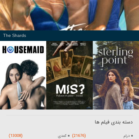
The Shards
دسته بندی فیلم ها
(13008)
(21676)
درام
کمدی