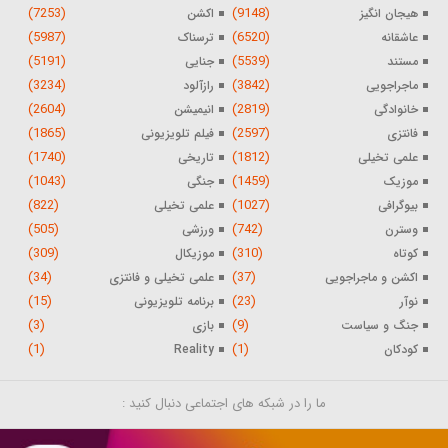
(7253)
(9148)
هیجان انگیز
اکشن
(5987)
(6520)
عاشقانه
ترسناک
(5191)
(5539)
مستند
جنایی
(3234)
(3842)
ماجراجویی
رازآلود
(2604)
(2819)
خانوادگی
انیمیشن
(1865)
(2597)
فانتزی
فیلم تلویزیونی
(1740)
(1812)
علمی تخیلی
تاریخی
(1043)
(1459)
موزیک
جنگی
(822)
(1027)
بیوگرافی
علمی تخیلی
(505)
(742)
وسترن
ورزشی
(309)
(310)
کوتاه
موزیکال
(34)
(37)
اکشن و ماجراجویی
علمی تخیلی و فانتزی
(15)
(23)
نوآر
برنامه تلویزیونی
(3)
(9)
جنگ و سیاست
بازی
(1)
(1)
کودکان
Reality
ما را در شبکه های اجتماعی دنبال کنید :