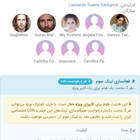
کارگردانی:
Leonardo Guerra Seràgnoli
ستارگان:
Guglielmo Pinelli
Goran Markovic
Blu Yoshimi
Angela Fontana
Denise Tantucci
Carlotta Corradi
Snjezana Sinovcic
Carolina Pavone
📡 فعالسازی لینک سوم
2 نفر درخواست داده
، هر 2 ساعت یک فیلم برای یک کاربر ویژه
🔒 این قابلیت فقط برای
کاربران ویژه
فعال است. با خرید اشتراک ویژه می‌توانید
هر 2 ساعت یک‌بار درخواست همگام‌سازی لینک‌های این فیلم با CDN اختصاصی
ایران را ثبت کنید و دقایقی بعد به لینک سوم آن دسترسی خواهید داشت
نوع صدا:
کیفیت: