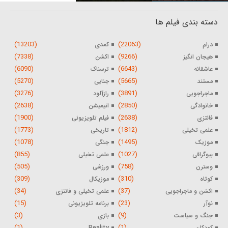
دسته بندی فیلم ها
(13203)
(22063)
درام
کمدی
(7338)
(9266)
هیجان انگیز
اکشن
(6090)
(6643)
عاشقانه
ترسناک
(5270)
(5665)
مستند
جنایی
(3276)
(3891)
ماجراجویی
رازآلود
(2638)
(2850)
خانوادگی
انیمیشن
(1900)
(2638)
فانتزی
فیلم تلویزیونی
(1773)
(1812)
علمی تخیلی
تاریخی
(1078)
(1495)
موزیک
جنگی
(855)
(1027)
بیوگرافی
علمی تخیلی
(505)
(758)
وسترن
ورزشی
(309)
(310)
کوتاه
موزیکال
(34)
(37)
اکشن و ماجراجویی
علمی تخیلی و فانتزی
(15)
(23)
نوآر
برنامه تلویزیونی
(3)
(9)
جنگ و سیاست
بازی
(1)
(1)
کودکان
Reality