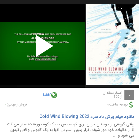
Play
Video
امتیاز منتقدان
کانادا
-
از 100
-
-
بودجه ساخت:
فروش (جهانی):
دانلود فیلم وزش باد سرد Cold Wind Blowing 2022
وقتی گروهی از دوستان جوان برای کریسمس به یک کوه دورافتاده سفر می کنند
تا از خانواده خود دور شوند، فرار بدون استرس آنها به یک کابوس واقعی تبدیل
می شود و ...