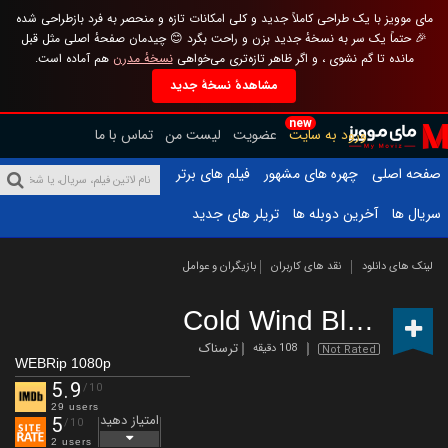
مای موویز با یک طراحی کاملاً جدید و کلی امکانات تازه و منحصر به فرد بازطراحی شده
🎉 حتماً یک سر به نسخهٔ جدید بزن و راحت بگرد 😊 چیدمان صفحهٔ اصلی مثل قبل
مانده تا گم نشوی ، و اگر ظاهر تازه‌تری می‌خواهی
نسخهٔ مدرن
هم آماده است.
مشاهدهٔ نسخهٔ جدید
new
ورود به سایت
عضویت
لیست من
تماس با ما
صفحه اصلی
چهره های مشهور
فیلم های برتر
سریال ها
آخرین دوبله ها
تریلر های جدید
لینک های دانلود
نقد های کاربران
بازیگران و عوامل
Cold Wind Blowing
(
ترسناک
108 دقیقه
Not Rated
WEBRip 1080p
5.9
/10
29 users
امتیاز دهید
5
/10
2 users