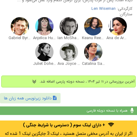
دیده است، پس از مرگ پدرش، برای گرفتن انتقام‌ وارد عمل می‌شود و ...
کارگردانی:
Len Wiseman
ستارگان:
Gabriel Byrne
Anjelica Huston
Ian McShane
Keanu Reeves
Ana de Armas
Juliet Doherty
Ava Joyce McCarthy
Catalina Sandino Moreno
آخرین بروزرسانی در ۱۱ تیر ۱۴۰۴ ، نسخه دوبله پارسی اضافه شد.
دانلود زیرنویس همه زبان ها
همراه با نسخه دوبله فارسی
+ دارای لینک سوم ( دسترسی با شرایط جنگی )
اگر از ایران به آدرس مخفی متصل هستید ، لینک 3 جایگزین لینک 1 شده که