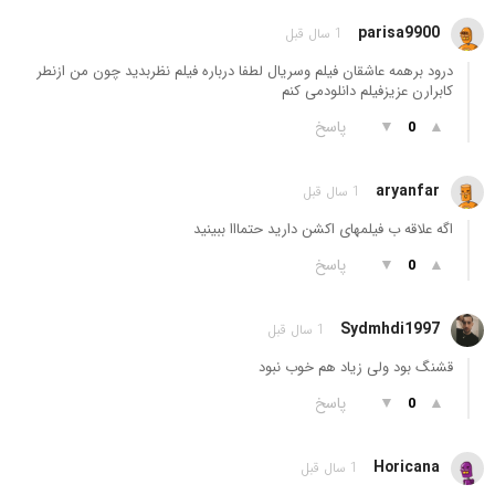
parisa9900
1 سال قبل
درود برهمه عاشقان فیلم وسریال لطفا درباره فیلم نظربدید چون من ازنطر
کابرارن عزیزفیلم دانلودمی کنم
▲
▼
پاسخ
0
aryanfar
1 سال قبل
اگه علاقه ب فیلمهای اکشن دارید حتمااا ببینید
▲
▼
پاسخ
0
Sydmhdi1997
1 سال قبل
قشنگ بود ولی زیاد هم خوب نبود
▲
▼
پاسخ
0
Horicana
1 سال قبل