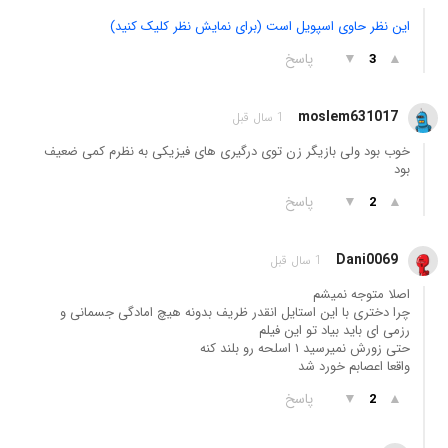
این نظر حاوی اسپویل است (برای نمایش نظر کلیک کنید)
▲
▼
پاسخ
3
moslem631017
1 سال قبل
خوب بود ولی بازیگر زن توی درگیری های فیزیکی به نظرم کمی ضعیف
بود
▲
▼
پاسخ
2
Dani0069
1 سال قبل
اصلا متوجه نمیشم
چرا دختری با این استایل انقدر ظریف بدونه هیچ امادگی جسمانی و
رزمی ای باید بیاد تو این فیلم
حتی زورش نمیرسید ۱ اسلحه رو بلند کنه
واقعا اعصابم خورد شد
▲
▼
پاسخ
2