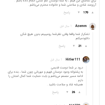
برای تماشای این فیلم ، به شما دوستان گلم کمکی انجام داده باشم .
آرزومند شادی و سلامتی شما و خانواده محترم می‌باشم .
▲
▼
پاسخ
170
Azemm
1 سال قبل
تشکراز شما واقعا وقتی نظرشما رو‌میبینم بدون هیچ شکی
دانلودمیکنم
▲
▼
پاسخ
21
Hitler111
1 سال قبل
درود بر شما دوست قدیمی
به پشتوانه وجود دوستان فهیم و مهربانی چون شما ، بنده برای
ادامه مسیر مصمم می‌باشم و بابت حمایت شما کمال امتنان را
دارم .
همیشه شاد و سلامت باشید .
▲
▼
پاسخ
26