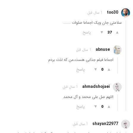
too30
1 سال قبل
سلامتی جان ویک اجماعا صلوات ......
▲
▼
پاسخ
37
abnuse
1 سال قبل
اجماعا فیلم جذابی هست،من که لذت بردم
▲
▼
پاسخ
0
ahmadshojaei
1 سال قبل
اللهم صل علی محمد و آل محمد
▲
▼
پاسخ
0
shayan22977
1 سال قبل