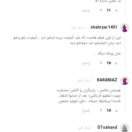
بد گفتن نداره که
▲
▼
پاسخ
11
shahryar1401
1 سال قبل
این از اون فیلم هاست که باید کیفیت پرده ایشو دید ، کیفیت بلوریشو
دید زبان اصلیشو دید دوبلشو دید
جان ویکه دیگه ...
▲
▼
پاسخ
10
KARANIAZ
1 سال قبل
هیجان خالص ؛ بازیگران و اکشن محشره
جهت تنظیم آدرنالین‌؛ بعد از مدتها انتظار
شدیدا پیشنهاد میشه ؛ مای موویز ممنون
▲
▼
پاسخ
10
STsahand
1 سال قبل