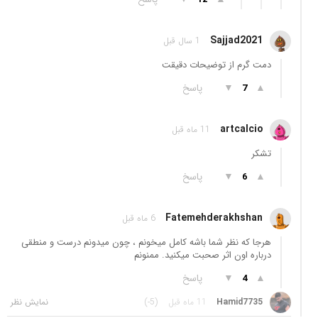
Sajjad2021
1 سال قبل
دمت گرم از توضیحات دقیقت
▲
▼
پاسخ
7
artcalcio
11 ماه قبل
تشکر
▲
▼
پاسخ
6
Fatemehderakhshan
6 ماه قبل
هرجا که نظر شما باشه کامل میخونم ، چون میدونم درست و منطقی
درباره اون اثر صحبت میکنید. ممنونم
▲
▼
پاسخ
4
Hamid7735
11 ماه قبل
(-5)