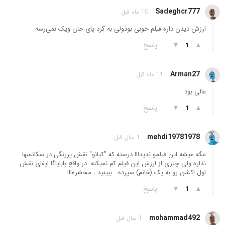
Sadeghcr777
10 ماه قبل
ارزش دیدن داره فیلم خوبی بودولی به گرد پای جان ویک نمی‌رسه
▲
▼
پاسخ
1
Arman27
11 ماه قبل
عالی بود
▲
▼
پاسخ
1
mehdi19781978
1 سال قبل
مگه میشه این فیلمو ندید!!! درسته که "کیانو" نقش پررنگی در سکانسها
نداره ولی چیزی از ارزش این فیلم کم نمیکنه. در واقع بابایاگا ایفای نقش
اول اکشن رو به یک (خانم) سپرده . ببینید ، محشره!!!
▲
▼
پاسخ
1
mohammad492
1 سال قبل