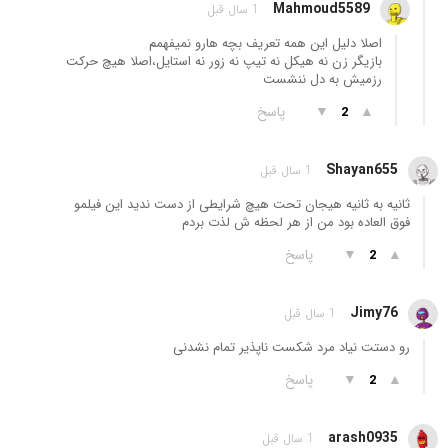
Mahmoud5589
1 سال قبل
اصلا دلیل این همه تعریف بچه هارو نمیفهمم
بازیگر زن نه هیکل نه تیپ نه زور نه استایل،اصلا هیچ حرکت
رزمیش به دل ننشست
▲
▼
پاسخ
2
Shayan655
1 سال قبل
ثانیه به ثانیه هیجان تحت هیچ شرایطی از دست ندید این فیلمو
فوق العاده بود من از هر لحظه ش لذت بردم
▲
▼
پاسخ
2
Jimy76
1 سال قبل
رو دستت نیاد مرد شکست ناپذیر تمام نشدنی
▲
▼
پاسخ
2
arash0935
1 سال قبل