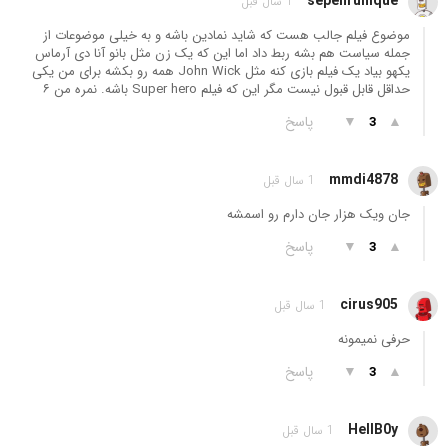
sepehrunique
1 سال قبل
موضوع فیلم جالب هست که شاید نمادین باشه و به خیلی موضوعات از
جمله سیاست هم بشه ربط داد اما این که یک زن مثل بانو آنا دی آرماس
یکهو بیاد یک فیلم بازی کنه مثل John Wick همه رو بکشه برای من یکی
حداقل قابل قبول نیست مگر این که فیلم Super hero باشه. نمره من ۶
▲
▼
پاسخ
3
mmdi4878
1 سال قبل
جان ویک هزار جان دارم رو اسمشه
▲
▼
پاسخ
3
cirus905
1 سال قبل
حرفی نمیمونه
▲
▼
پاسخ
3
HellB0y
1 سال قبل