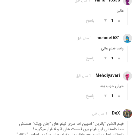
vahid116530
1 سال قبل
عالی
▲
▼
پاسخ
1
mehmet681
1 سال قبل
واقعا فیلم عالی
▲
▼
پاسخ
1
Mehdiyavari
1 سال قبل
خیلی خوب بود
▲
▼
پاسخ
1
DeX
1 سال قبل
فیلم اکشن "بالرین" اسپین اف سری فیلم های "جان ویک" هستش
خط داستانی این فیلم بین قسمت های 3 و 4 قرار میگیره !
داستان اصلی بالرین هم طبق روال دنیای جان ویک بر اساس "انتقام"