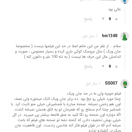
عالی بود
▲
▼
پاسخ
0
hm1348
1 سال قبل
سلام .. از نظر من این خانم اصلا در حد این فیلمها نیست ( مخصوصا
جان ویک ) مثل عروسک کوکی بازی کرده و بسیار مصنوعی ، صورت و
اندامش مال این حرف ها نیست ( یه تنه 100 نفر و داغون کنه )
▲
▼
پاسخ
0
SS007
1 سال قبل
فیلم خوبیه ولی نه در حد جان ویک.
چنتا مورد خیلی رو مخ بود. ده برابر جان ویک کتک میخوره ولی نصف
اون هم زخمی نمیشه. صحنه مبارزه با شمشیرش خیلی منو اذیت کرد. با
شمشیر چنتا آدم مسلح رو که همزمان تو یه اتاق هستن نمیشه کشت.
اگه دوباره اون صحنه رو نگا کنید به عمق فاجعه بیشتر پی میبرید. در کل
خیلی بهش تخفیف دادن که کشته نشه تو صحنه های فیلم که باعث
میشه آدم کلا در طول فیلم فکر کنه شانسی زندست. اون قاطعیت جان
ویک در کشتارو نداره.