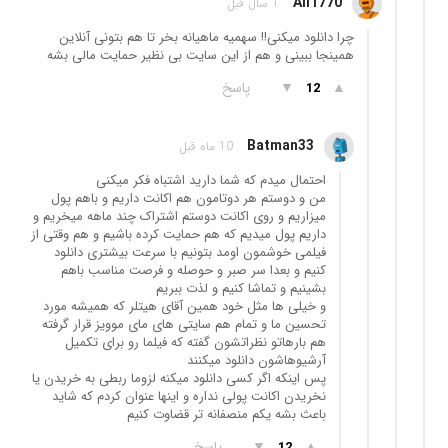
Ali1770
1 سال قبل
چرا دانلود میکنی!! سهمیه ماهیانه بخر تا هم بتونی آنلاین
همینجا ببینی و هم از این سایت بی نظیر حمایت مالی بشه
▲
▼
پاسخ
12
Batman33
10 ماه قبل
احتمال میدم که شما دارید اشتباه فکر میکنی
من و دوستم هر دوتامون هم اکانت داریم و باهم پول
میزاریم و روی اکانت دوستم اشتراک چند ماهه میخریم و
داریم پول میدیم که هم حمایت کرده باشیم و هم وقتی از
فیلمی خوشمون اومد بتونیم با سرعت بیشتری دانلود
کنیم و بعدا سر صبر و حوصله و فرصت مناسب باهم
بشینیم و تماشا کنیم و لذت ببریم
و خیلی ها مثل خود همین آقای هیتلر که همیشه مورد
تحسین ما و تمام هم سایتی های مای موویز قرار گرفته
هم بارهاتو نظراتشون گفته که فیلما رو برای تکمیل
آرشیوهاشون دانلود میکنند
پس اینکه اگر کسی دانلود میکنه لزوما ربطی به خریدن یا
نخریدن اکانت پولی نداره و اینها عنوان کردم که شاید
باعث بشه یکم منصفانه تر قضاوت کنیم
▲
▼
پاسخ
12