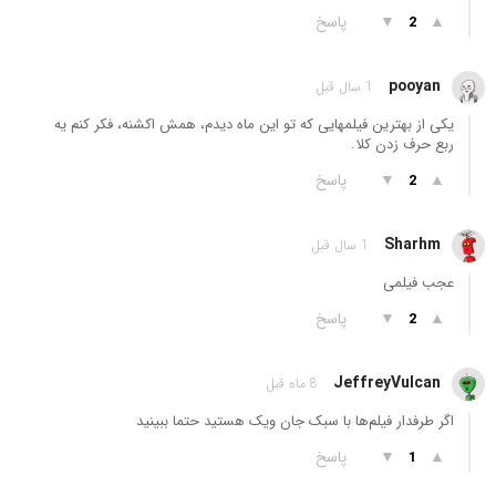
▲
▼
پاسخ
2
pooyan
1 سال قبل
یکی از بهترین فیلمهایی که تو این ماه دیدم، همش اکشنه، فکر کنم یه
ربع حرف زدن کلا.
▲
▼
پاسخ
2
Sharhm
1 سال قبل
عجب فیلمی
▲
▼
پاسخ
2
JeffreyVulcan
8 ماه قبل
اگر طرفدار فیلم‌ها با سبک جان ویک هستید حتما ببینید
▲
▼
پاسخ
1