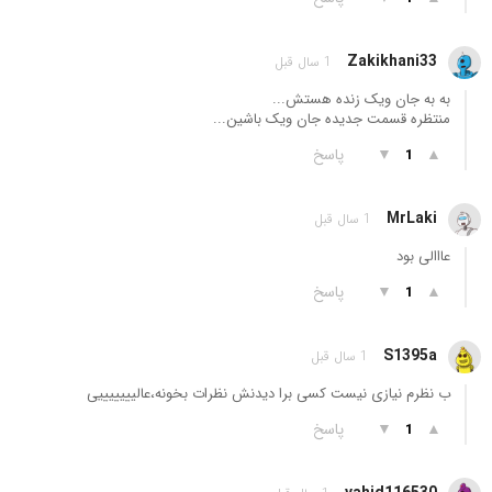
Zakikhani33
1 سال قبل
به به جان ویک زنده هستش...
منتظره قسمت جدیده جان ویک باشین...
▲
▼
پاسخ
1
MrLaki
1 سال قبل
عااالی بود
▲
▼
پاسخ
1
S1395a
1 سال قبل
ب نظرم نیازی نیست کسی برا دیدنش نظرات بخونه،عالیییییییی
▲
▼
پاسخ
1