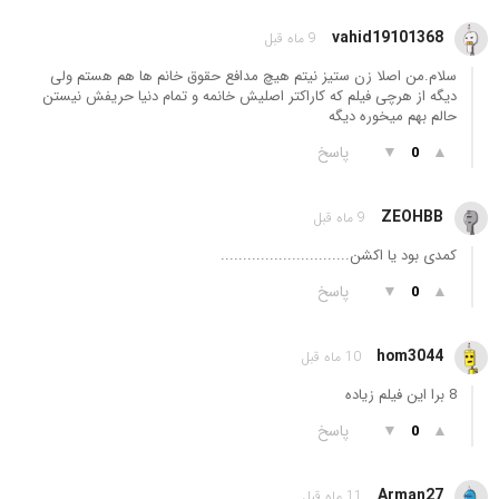
vahid19101368
9 ماه قبل
سلام.من اصلا زن ستیز نیتم هیچ مدافع حقوق خانم ها هم هستم ولی
دیگه از هرچی فیلم که کاراکتر اصلیش خانمه و تمام دنیا حریفش نیستن
حالم بهم میخوره دیگه
▲
▼
پاسخ
0
ZEOHBB
9 ماه قبل
کمدی بود یا اکشن.............................
▲
▼
پاسخ
0
hom3044
10 ماه قبل
8 برا این فیلم زیاده
▲
▼
پاسخ
0
Arman27
11 ماه قبل