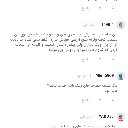
▲
▼
پاسخ
0
rhohin
1 سال قبل
این فیلم صرفا اعتبارش رو از سری جان ویک و حضور خودش توی این
قسمت گرفته وگرنه هیچ ارزشی خودش نداره . فقط سعی شده مدل زنانه
ای از جان ویک بسازن ولی اینقدر داستان ضعیف و کلیشه ای انتخاب
کردن که شروع نشده میدونی تهش چی میشه .
▲
▼
پاسخ
0
Mhm6969
1 سال قبل
مگه میشه حضرت جان ویک باشه جذاب نباشه؟
عالی بود
▲
▼
پاسخ
0
YARO33
1 سال قبل
یه اکشن عالی..به سبک جان ویک..لذت ببرید..