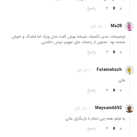
▲
▼
پاسخ
0
Ma28
1 سال قبل
توضیحات مدیر تکمیله، نمیشه بهش گفت جان ویک اما قشنگ و خوش
صحنه بود. ممنون از زحمات مای موویز دوس داشتنی
▲
▼
پاسخ
0
Fatemehazh
1 سال قبل
عالی
▲
▼
پاسخ
0
Meysam6692
1 سال قبل
یه فیلم همه چی تمام با بازیگرای عالی
▲
▼
پاسخ
0