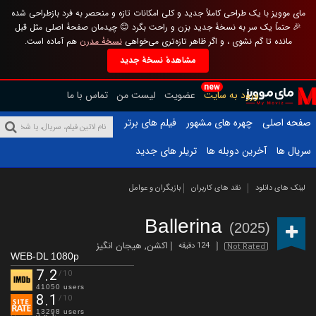
مای موویز با یک طراحی کاملاً جدید و کلی امکانات تازه و منحصر به فرد بازطراحی شده
🎉 حتماً یک سر به نسخهٔ جدید بزن و راحت بگرد 😊 چیدمان صفحهٔ اصلی مثل قبل
مانده تا گم نشوی ، و اگر ظاهر تازه‌تری می‌خواهی
نسخهٔ مدرن
هم آماده است.
مشاهدهٔ نسخهٔ جدید
new
ورود به سایت
عضویت
لیست من
تماس با ما
صفحه اصلی
چهره های مشهور
فیلم های برتر
سریال ها
آخرین دوبله ها
تریلر های جدید
لینک های دانلود
نقد های کاربران
بازیگران و عوامل
Ballerina
(2025)
اکشن
,
هیجان انگیز
124 دقیقه
Not Rated
WEB-DL 1080p
7.2
/10
41050 users
8.1
/10
13298 users