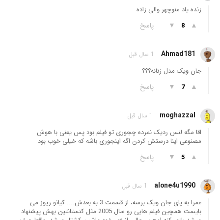
زنده یاد منوچهر والی زاده
▲
▼
پاسخ
8
Ahmad181
1 سال قبل
جان ویک مدل زنانه؟؟؟
▲
▼
پاسخ
7
moghazzal
1 سال قبل
اقا مگه لنس ردیک نمرده چجوری تو فیلم بود پس یعنی با هوش
مصنوعی اینا درستش کردن اگه اینجوری باشه که خیلی خوب بود
▲
▼
پاسخ
5
alone4u1990
1 سال قبل
عمرا به پای جان ویک برسه، از قسمت 3 به بعدش.... کیانو ریوز می
بایست همچین فیلم هایی رو سال 2005 مثل کنستانتین بهش پیشنهاد