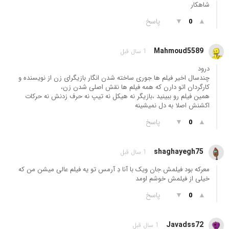
شاهکار
▲
▼
پاسخ
0
Mahmoud5589
1 سال قبل
درود
چندسال اخیر فیلم ها جوری ساخته شدن انگار بازیگرای زن از نویسنده و
کارگردان اتو دارن که همه فیلم ها نقش اصلی شدن زن،
همین فیلم رو ببینید ،بازیگر نه هیکل نه تیپ نه حرف زدنش نه حرکات
اکشنش اصلا به دل نمیشینه
▲
▼
پاسخ
0
shaghayegh75
1 سال قبل
معرکه بود فیلمش.جان ویک با آنا دِ آرمس تو یه فیلم عالی میشن من که
خیلی از فیلمش خوشم اومد
▲
▼
پاسخ
0
Javadss72
1 سال قبل