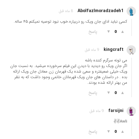
Abolfazlmoradzadeh1
8 ماه قبل
کسی نباید ادای جان ویک رو دربیاره.خوب نبود توصیه نمیکنم.۴۵ ساله.
▲
▼
پاسخ
0
kingcraft
9 ماه قبل
می تونه سرگرم کننده باشه
اگر جان ویک رو دیدید با دیدن این فیلم سرخورده میشید. به نسبت جان
ویک خیلی ضعیفتره و سعی شده یک قهرمان زن معادل جان ویک ارائه
بده . در داستان های جان ویک قهرمانان خانمی وجود داشت که به نظر
من بهتر ارائه شده بودند.
▲
▼
پاسخ
0
farsijni
9 ماه قبل
Awli✌️✌️
▲
▼
پاسخ
0