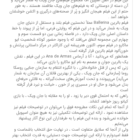
این فیلم در اصل اسپین آف مجموع فیلم‌های جان ویک به شمار می‌آید و
آن دسته از دوستانی که به فیلم‌های جان ویک علاقمند هستند ، به طور
حتم از این فیلم هیجان انگیز و پُر از صحنه‌های درگیری و اکشن خوششان
خواهد آمد .
فیلم بالرین Ballerina عملاً نخستین فیلم بلند و مستقل از دنیای جان
ویک به شمار می‌آید و در این فیلم که روایتی فرعی، اما پُر از پیوند با خط
داستان اصلی جان ویک دارد ، در فاصله زمانی بین دو قسمت سوم و
چهارم این مجموعه اتفاق می‌افتد که با وجود حضور کوتاه شخصیت ایو
ماکارو در فیلم سوم، اکنون هنرپیشه این کاراکتر در مرکز داستانی پرتنش و
خون‌آلود فیلم بالرین قرار گرفته است .
همانطور که می‌دانید ؛ آنا دِ آرماس Ana de Armas در این فیلم ، نقش
یک بالرین جوان و مصمم به نام ایو ماکارو را بازی می‌کند .
زنی که پس از قتل خانواده‌اش ، با انگیزه انتقام به سازمان جنایی روسکا
روما (سازمانی که جان ویک ، یکی از بهترین قاتلان آن سازمان به شمار
می‌آید) می‌پیوندد و تحت آموزش‌های سخت‌گیرانه ، به قاتلی حرفه‌ای
بدل می‌شود و حال او در مسیری پر از خون ، خیانت و نبرد قرار گرفته
است .
راهی که به احتمال قوی دیر یا زود ، او را به مقابله با جان ویک ، با بازی
کیانو ریوز خواهد کشاند.
از آنجا که تمام این نکات مطروحه فوق را می‌توان در توضیحات فیلم نیز
مشاهده نمود ، ارائه این توضیحات تکمیلی نیز به هیچ عنوان اسپویل
خوانده نمی‌شود و بنده این فیلم را به طرفداران این نوع آثار پیشنهاد
می‌نمایم .
ولی از آنجا که سلایق متفاوت است ، در نهایت حق انتخاب باشماست و
فقط امیدوارم با ارائه این توضیحات جهت دستیابی به قدرت انتخاب بهتر