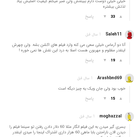
خیلی خیلی دوست دارم ببینمش ولی صبر میکنم کیفیت اصلیش بیاد
لذتش بیشتره
▲
▼
پاسخ
33
Saleh11
1 سال قبل
آنا دو آرماس خیلی سعی می کنه وارد فیلم های اکشن بشه. ولی چهرش
اینقدر مظلوم و مهربون هست اصلا به درد این نقش ها نمی خوره !
▲
▼
پاسخ
19
Arashbnd69
1 سال قبل
خوب بود ولی جان ویک یه چیز دیگه است
▲
▼
پاسخ
15
moghazzal
1 سال قبل
یسری گیر میدن به این فیلم انگار مثلا 60 دلار دادن رفتن تو سینما فیلم را
دیدن الان ناراحتن بابا ماهی 60 هزار داری اشتراک اینجا را میدی اینقدر