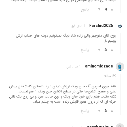
میشد بازی کنه اوج سرحالی انرژی خود ماشین کشتار میشد، واقعا حیف
▲
▼
پاسخ
4
Farshid2026
1 سال قبل
روح اقای منوچهر والی زاده شاد دیگه نمیتونیم دوبله های جذاب ازش
ببینیم :(
▲
▼
پاسخ
3
aminomidzade
1 سال قبل
29 ساله:
فقط چون اسپین آف جان ویکه ارزش دیدن داره. داستان کاملا قابل پیش
بینی و سطح اکشن‌ها حتی در سطخ اکشن جان ویک 1 هم نیست.
نکته مثبت فیلم بازی خود جان ویک و اون حالت سرد و بی روح یک قاتل
حرفه ای که از درون هنوز قلبش زنده است به چشم میاد.
▲
▼
پاسخ
3