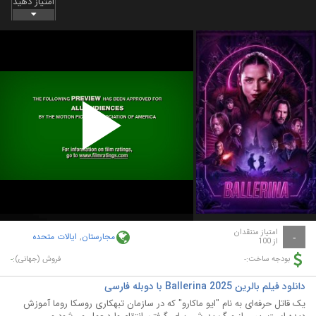
امتیاز دهید
Play
Video
امتیاز منتقدان
مجارستان
,
ایالات متحده
-
از 100
-
-
بودجه ساخت:
فروش (جهانی):
دانلود فیلم بالرین Ballerina 2025 با دوبله فارسی
یک قاتل حرفه‌ای به نام "ایو ماکارو" که در سازمان تبهکاری روسکا روما آموزش‌