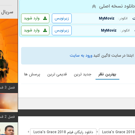
انلود نسخه اصلی
سریال 
زیرنویس
وارد شوید
MyMoviz
انکودر :
زیرنویس
وارد شوید
MyMoviz
انکودر :
ابتدا در سایت لاگین کنید
ورود به سایت
بهترین نظر
جدید ترین
قدیمی ترین
پرسش ها
فصل 3 قسمت 6 اضافه شد
فصل 2 قسمت 8 اضافه شد
دانلود رایگان فیلم Lucia's Grace 2018
+
+