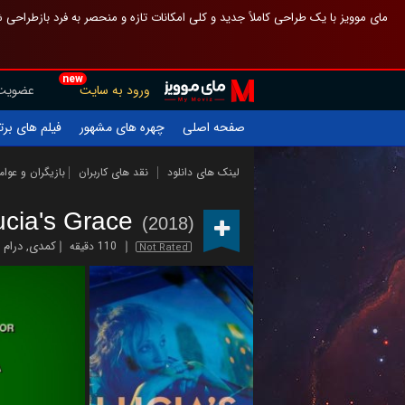
 چیدمان صفحهٔ اصلی مثل قبل مانده تا گم نشوی ، و اگر ظاهر تازه‌تری می‌خواهی
new
عضویت
ورود به سایت
یلم های برتر
چهره های مشهور
صفحه اصلی
ازیگران و عوامل
نقد های کاربران
لینک های دانلود
ucia's Grace
(2018)
درام
,
کمدی
110 دقیقه
Not Rated