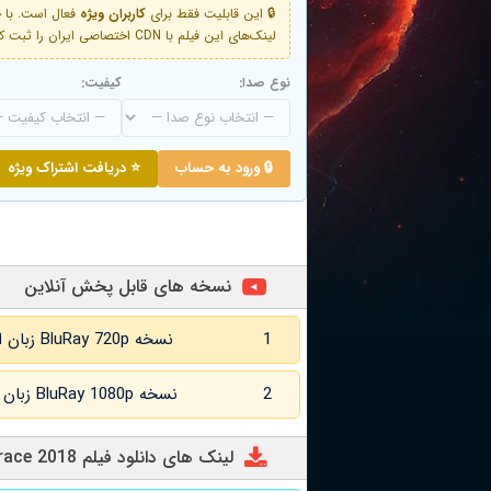
🔒 این قابلیت فقط برای
کاربران ویژه
لینک‌های این فیلم با CDN اختصاصی ایران را ثبت کنید و دقایقی بعد به لینک سوم آن دسترسی خواهید داشت
نوع صدا:
کیفیت:
🔒 ورود به حساب
⭐ دریافت اشتراک ویژه
نسخه های قابل پخش آنلاین
1
نسخه BluRay 720p زبان اصلی و زیرنویس انگلیسی
2
نسخه BluRay 1080p زبان اصلی و زیرنویس انگلیسی
لینک های دانلود فیلم Lucia's Grace 2018