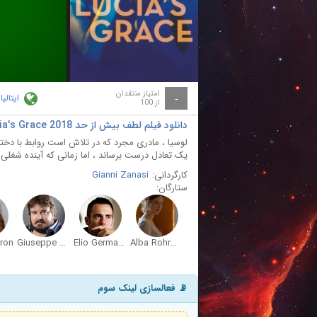
ay
deo
امتیاز منتقدان
ایتالیا
-
از 100
دانلود فیلم لطف بیش از حد Lucia's Grace 2018
لوسیا ، مادری مجرد که در تلاش است روابط با دخ
یک تعادل درست برساند ، اما زمانی که آینده شغلی 
کارگردانی:
Gianni Zanasi
ستارگان:
ron
Giuseppe Battiston
Elio Germano
Alba Rohrwacher
📡 فعالسازی لینک سوم