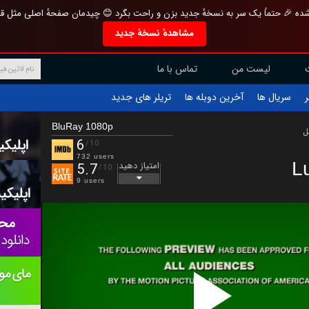
تازه و منحصر به فرد بازطراحی شده 🎉 حتماً یک سر به نسخهٔ جدید بزن و راحت بگرد 
مشاهدهٔ نسخهٔ جدید
تماس با ما
لیست من
تریلر های جدید
آخرین دوبله ها
سریال ها
ف
BluRay 1080p
ب
6
/10
732 users
L
امتیاز دهید
5.7
/10
9 users