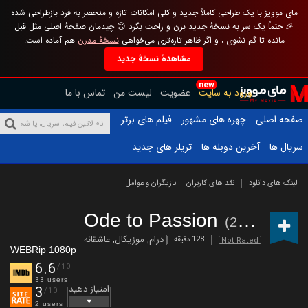
مای موویز با یک طراحی کاملاً جدید و کلی امکانات تازه و منحصر به فرد بازطراحی شده
🎉 حتماً یک سر به نسخهٔ جدید بزن و راحت بگرد 😊 چیدمان صفحهٔ اصلی مثل قبل
مانده تا گم نشوی ، و اگر ظاهر تازه‌تری می‌خواهی
نسخهٔ مدرن
هم آماده است.
مشاهدهٔ نسخهٔ جدید
new
ورود به سایت
عضویت
لیست من
تماس با ما
صفحه اصلی
چهره های مشهور
فیلم های برتر
سریال ها
آخرین دوبله ها
تریلر های جدید
لینک های دانلود
نقد های کاربران
بازیگران و عوامل
Ode to Passion
(2020)
درام
,
موزیکال
,
عاشقانه
128 دقیقه
Not Rated
WEBRip 1080p
6.6
/10
33 users
امتیاز دهید
3
/10
2 users