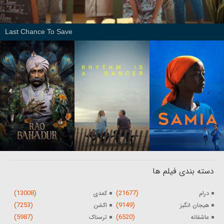
Last Chance To Save
دسته بندی فیلم ها
(13008)
(21677)
درام
کمدی
(7253)
(9149)
هیجان انگیز
اکشن
(5987)
(6520)
عاشقانه
ترسناک