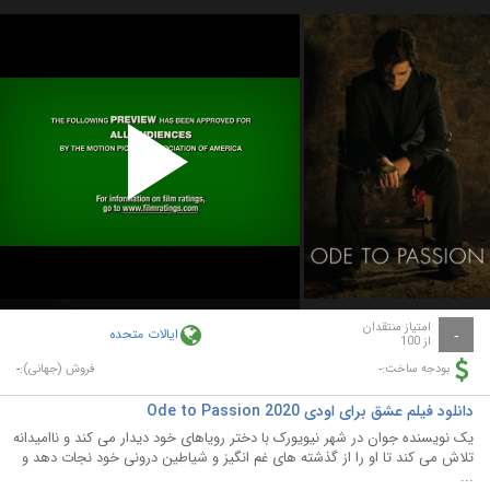
Play
Video
امتیاز منتقدان
ایالات متحده
-
از 100
-
-
بودجه ساخت:
فروش (جهانی):
دانلود فیلم عشق برای اودی Ode to Passion 2020
یک نویسنده جوان در شهر نیویورک با دختر رویاهای خود دیدار می کند و ناامیدانه
تلاش می کند تا او را از گذشته های غم انگیز و شیاطین درونی خود نجات دهد و
...