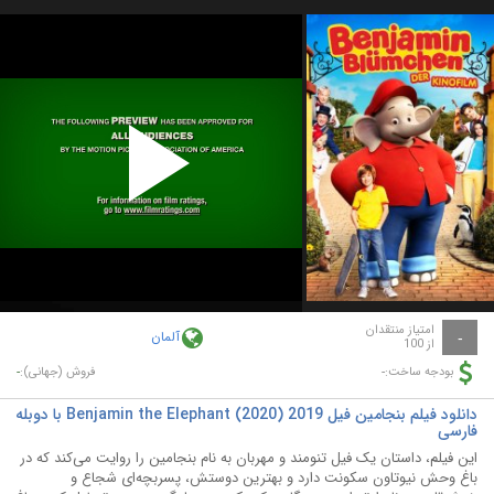
Play
Video
امتیاز منتقدان
آلمان
-
از 100
-
-
بودجه ساخت:
فروش (جهانی):
دانلود فیلم بنجامین فیل Benjamin the Elephant (2020) 2019 با دوبله
فارسی
این فیلم، داستان یک فیل تنومند و مهربان به نام بنجامین را روایت می‌کند که در
باغ وحش نیوتاون سکونت دارد و بهترین دوستش، پسربچه‌ای شجاع و