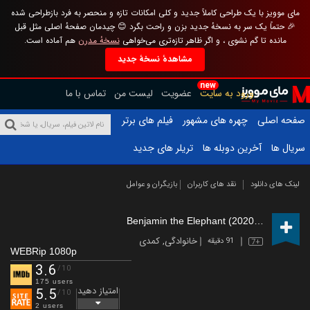
مای موویز با یک طراحی کاملاً جدید و کلی امکانات تازه و منحصر به فرد بازطراحی شده
🎉 حتماً یک سر به نسخهٔ جدید بزن و راحت بگرد 😊 چیدمان صفحهٔ اصلی مثل قبل
مانده تا گم نشوی ، و اگر ظاهر تازه‌تری می‌خواهی
نسخهٔ مدرن
هم آماده است.
مشاهدهٔ نسخهٔ جدید
new
ورود به سایت
عضویت
لیست من
تماس با ما
صفحه اصلی
چهره های مشهور
فیلم های برتر
سریال ها
آخرین دوبله ها
تریلر های جدید
لینک های دانلود
نقد های کاربران
بازیگران و عوامل
Benjamin the Elephant (2020)
(2019)
خانوادگی
,
کمدی
91 دقیقه
7+
WEBRip 1080p
3.6
/10
175 users
امتیاز دهید
5.5
/10
2 users