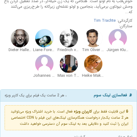
خوش‌قلب به نام اوتو است. هنگامی که یک زن حیله‌گر، در صدد تعطیل کردن باغ
وحش نیوتاون برمی‌آید، بنجامین و اوتو نقشه‌ای زیرکانه را طرح‌ریزی می‌کنند
که...
کارگردانی:
Tim Trachte
ستارگان:
Dieter Hallervorden
Liane Forestieri
Friedrich von Thun
Tim Oliver Schultz
Jürgen Kluckert
Johannes Suhm
Max von Thun
Heike Makatsch
📡 فعالسازی لینک سوم
، هر 2 ساعت یک فیلم برای یک کاربر ویژه
🔒 این قابلیت فقط برای
کاربران ویژه
فعال است. با خرید اشتراک ویژه می‌توانید
هر 2 ساعت یک‌بار درخواست همگام‌سازی لینک‌های این فیلم با CDN اختصاصی
ایران را ثبت کنید و دقایقی بعد به لینک سوم آن دسترسی خواهید داشت
نوع صدا:
کیفیت: