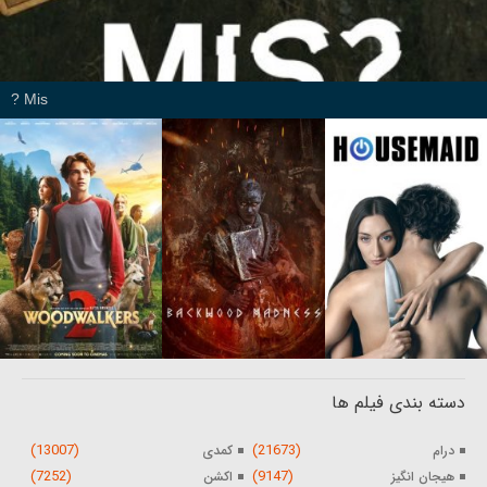
Mis ?
دسته بندی فیلم ها
(13007)
(21673)
درام
کمدی
(7252)
(9147)
هیجان انگیز
اکشن