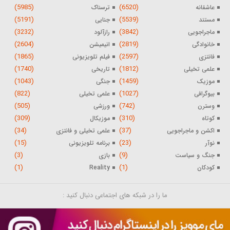
(5985)
(6520)
عاشقانه
ترسناک
(5191)
(5539)
مستند
جنایی
(3232)
(3842)
ماجراجویی
رازآلود
(2604)
(2819)
خانوادگی
انیمیشن
(1865)
(2597)
فانتزی
فیلم تلویزیونی
(1740)
(1812)
علمی تخیلی
تاریخی
(1043)
(1459)
موزیک
جنگی
(822)
(1027)
بیوگرافی
علمی تخیلی
(505)
(742)
وسترن
ورزشی
(309)
(310)
کوتاه
موزیکال
(34)
(37)
اکشن و ماجراجویی
علمی تخیلی و فانتزی
(15)
(23)
نوآر
برنامه تلویزیونی
(3)
(9)
جنگ و سیاست
بازی
(1)
(1)
کودکان
Reality
ما را در شبکه های اجتماعی دنبال کنید :