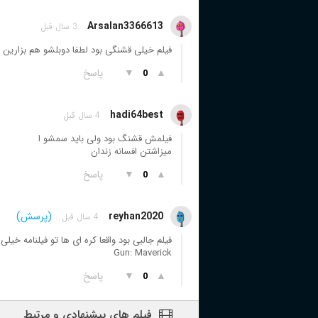
Arsalan3366613
3 سال قبل
فیلم خیلی قشنگی بود لطفا دوبلشو هم بزارین
▲
▼
پاسخ
0
hadi64best
4 سال قبل
فیلمش قشنگ بود ولی باید سمشو ا
میزاشتن افسانه زندان
▲
▼
پاسخ
0
reyhan2020
(پرسش)
4 سال قبل
Gun: Maverick
▲
▼
پاسخ
0
فیلم های پیشنهادی و مرتبط