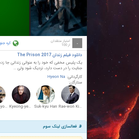
ay
deo
امتیاز منتقدان
کره جنو
-
از 100
دانلود فیلم زندان The Prison 2017
یک پلیس مخفی که خود را به عنوانی زندانی جا زده
جنایت را در دست دارد، نزدیک شود ولی …
کارگردانی:
Hyeon Na
ستارگان:
Seong-gyoon Kim
Kyeong-yeong Lee
Suk-kyu Han
Rae-won Kim
📡 فعالسازی لینک سوم