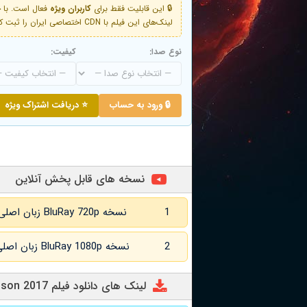
🔒 این قابلیت فقط برای
کاربران ویژه
لینک‌های این فیلم با CDN اختصاصی ایران را ثبت کنید و دقایقی بعد به لینک سوم آن دسترسی خواهید داشت
نوع صدا:
کیفیت:
🔒 ورود به حساب
⭐ دریافت اشتراک ویژه
نسخه های قابل پخش آنلاین
1
نسخه BluRay 720p زبان اصلی و
2
نسخه BluRay 1080p زبان اصلی و
لینک های دانلود فیلم The Prison 2017