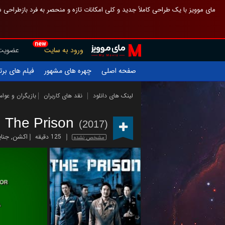
 چیدمان صفحهٔ اصلی مثل قبل مانده تا گم نشوی ، و اگر ظاهر تازه‌تری می‌خواهی
new
عضویت
ورود به سایت
یلم های برتر
چهره های مشهور
صفحه اصلی
ازیگران و عوامل
نقد های کاربران
لینک های دانلود
The Prison
(2017)
ایی
,
اکشن
125 دقیقه
مشخص نشده