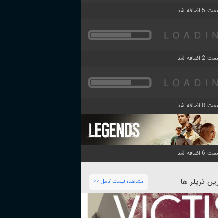
ن تریلر ها
مشاهده لیست کامل >>