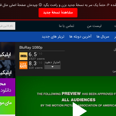
تازه و منحصر به فرد بازطراحی شده 🎉 حتماً یک سر به نسخهٔ جدید بزن و راحت بگرد 
مشاهدهٔ نسخهٔ جدید
تماس با ما
لیست من
تریلر های جدید
آخرین دوبله ها
سریال ها
ف
BluRay 1080p
ب
6.5
/10
1527 users
امتیاز دهید
8.3
/10
110 users
جن