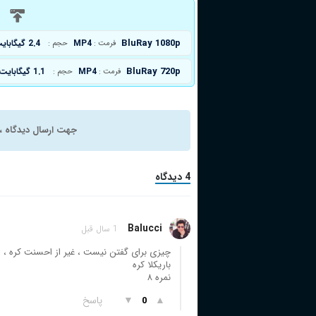
د
BluRay 1080p
MP4
2.4 گیگابایت
فرمت :
حجم :
BluRay 720p
MP4
1.1 گیگابایت
فرمت :
حجم :
جهت ارسال دیدگاه ، 
4 دیدگاه
Balucci
1 سال قبل
چیزی برای گفتن نیست ، غیر از احسنت کره ،
باریکلا کره
نمره ۸
▲
▼
پاسخ
0