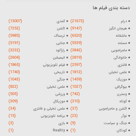
دسته بندی فیلم ها
(13007)
(21673)
درام
کمدی
(7252)
(9147)
هیجان انگیز
اکشن
(5985)
(6520)
عاشقانه
ترسناک
(5191)
(5539)
مستند
جنایی
(3232)
(3842)
ماجراجویی
رازآلود
(2604)
(2819)
خانوادگی
انیمیشن
(1865)
(2597)
فانتزی
فیلم تلویزیونی
(1740)
(1812)
علمی تخیلی
تاریخی
(1043)
(1459)
موزیک
جنگی
(822)
(1027)
بیوگرافی
علمی تخیلی
(505)
(742)
وسترن
ورزشی
(309)
(310)
کوتاه
موزیکال
(34)
(37)
اکشن و ماجراجویی
علمی تخیلی و فانتزی
(15)
(23)
نوآر
برنامه تلویزیونی
(3)
(9)
جنگ و سیاست
بازی
(1)
(1)
کودکان
Reality