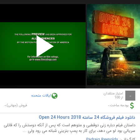
Play
Video
امتیاز منتقدان
ایالات متحده
-
از 100
-
-
بودجه ساخت:
فروش (جهانی):
دانلود فیلم فروشگاه 24 ساعته Open 24 Hours 2018
داستان فیلم دباره زنی دوقطبی و متوهم است که پس از آنکه دوستش را که قاتلی
سریالی بود لو می دهد، برای کار به پمپ بنزینی شبانه می رود ولی ...
کارگردانی:
Padraig Reynolds