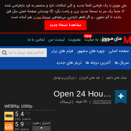
مای موویز با یک طراحی کاملاً جدید و کلی امکانات تازه و منحصر به فرد بازطراحی شده
🎉 حتماً یک سر به نسخهٔ جدید بزن و راحت بگرد 😊 چیدمان صفحهٔ اصلی مثل قبل
مانده تا گم نشوی ، و اگر ظاهر تازه‌تری می‌خواهی
نسخهٔ مدرن
هم آماده است.
مشاهدهٔ نسخهٔ جدید
new
ورود به سایت
عضویت
لیست من
تماس با ما
صفحه اصلی
چهره های مشهور
فیلم های برتر
سریال ها
آخرین دوبله ها
تریلر های جدید
لینک های دانلود
نقد های کاربران
بازیگران و عوامل
Open 24 Hours
(2018)
ترسناک
95 دقیقه
Not Rated
WEBRip 1080p
5.4
/10
261 users
امتیاز دهید
5.9
/10
34 users