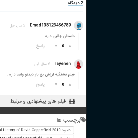
2 دیدگاه
Emad138123456789
2 سال قبل
داستان جالبی داره
▲
▼
پاسخ
0
rayeheh
6 سال قبل
فیلم قشنگیه ارزش یع بار دیدنو واقعا داره .
▲
▼
پاسخ
0
فیلم های پیشنهادی و مرتبط
برچسب ها
دانلود The Personal History of David Copperfield 2019