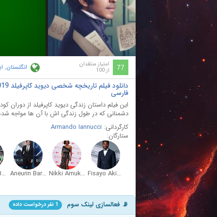
ay
deo
امتیاز منتقدان
انگلستان
,
ای
77
از 100
فارسی
این فیلم داستان زندگی دیوید کاپرفیلد از دوران کو
دشمنانی که در طول زندگی اش با آن ها مواجه شده
کارگردانی:
Armando Iannucci
ستارگان:
Tuwaine Barrett
Aneurin Barnard
Nikki Amuka-Bird
Fisayo Akinade
📡 فعالسازی لینک سوم
1 نفر درخواست داده