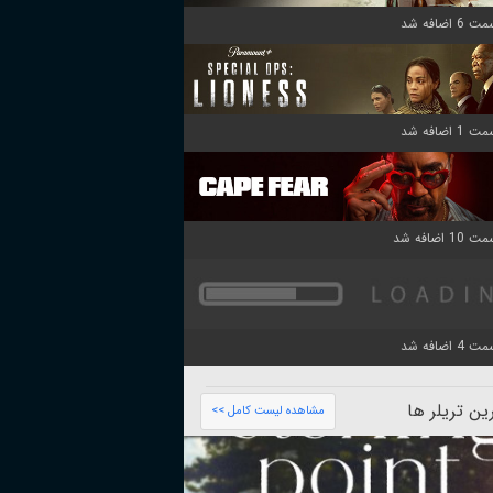
ن تریلر ها
مشاهده لیست کامل >>