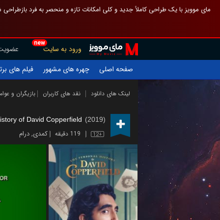
 چیدمان صفحهٔ اصلی مثل قبل مانده تا گم نشوی ، و اگر ظاهر تازه‌تری می‌خواهی
new
عضویت
ورود به سایت
یلم های برتر
چهره های مشهور
صفحه اصلی
ازیگران و عوامل
نقد های کاربران
لینک های دانلود
story of David Copperfield
(2019)
درام
,
کمدی
119 دقیقه
12+