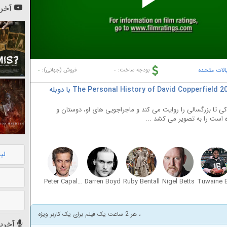
Pl
آخری
Vi
الات متحده
-
-
بودجه ساخت:
فروش (جهانی):
دانلود فیلم تاریخچه شخصی دیوید کاپرفیلد The Personal History of David Copperfield 2019 با دوبله
دکی تا بزرگسالی را روایت می کند و ماجراجویی های او، دوستان و
 است را به تصویر می کشد ...
لی
Peter Capaldi
Darren Boyd
Ruby Bentall
Nigel Betts
، هر 2 ساعت یک فیلم برای یک کاربر ویژه
آخرین