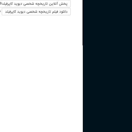
پخش آنلاین تاریخچه شخصی دیوید کاپرفیلدThe Personal History of David Copperfield 2019
دانلود فیلم تاریخچه شخصی دیوید کاپرفیلد
+