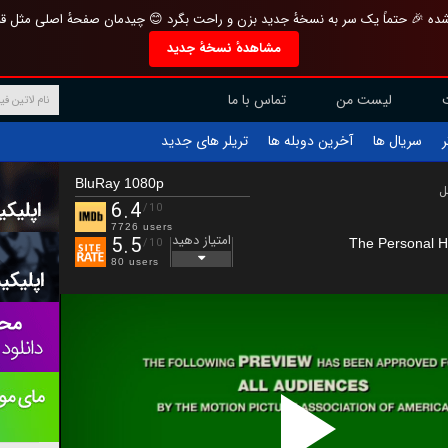
تازه و منحصر به فرد بازطراحی شده 🎉 حتماً یک سر به نسخهٔ جدید بزن و راحت بگرد 
مشاهدهٔ نسخهٔ جدید
تماس با ما
لیست من
تریلر های جدید
آخرین دوبله ها
سریال ها
ف
BluRay 1080p
ب
6.4
/10
7726 users
امتیاز دهید
5.5
The Personal Hi
/10
80 users