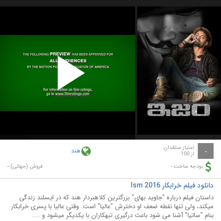
Play
Video
امتیاز منتقدان
هند
-
از 100
-
-
بودجه ساخت:
فروش (جهانی):
دانلود فیلم خرابکار Ism 2016
داستان فیلم درباره "جاوید بهای" بزرگترین کلاهبردار هند که در ایسلند زندگی
میکند، ولی تنها نقطه ضعف او دخترش "عالیا" است. وقتی عالیا با پسری خرابکار
بنام "ساتیا" آشنا می شود باعث درگیری تبهکاران با یکدیگر میشود و ....