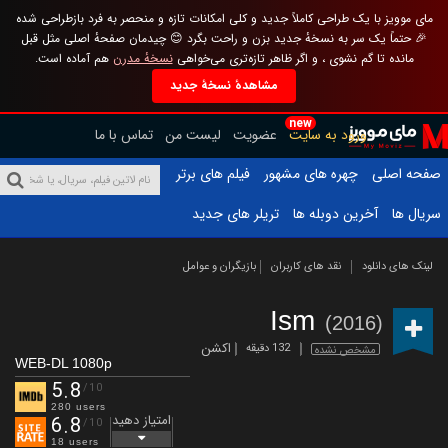
مای موویز با یک طراحی کاملاً جدید و کلی امکانات تازه و منحصر به فرد بازطراحی شده
🎉 حتماً یک سر به نسخهٔ جدید بزن و راحت بگرد 😊 چیدمان صفحهٔ اصلی مثل قبل
مانده تا گم نشوی ، و اگر ظاهر تازه‌تری می‌خواهی
نسخهٔ مدرن
هم آماده است.
مشاهدهٔ نسخهٔ جدید
new
ورود به سایت
عضویت
لیست من
تماس با ما
صفحه اصلی
چهره های مشهور
فیلم های برتر
سریال ها
آخرین دوبله ها
تریلر های جدید
لینک های دانلود
نقد های کاربران
بازیگران و عوامل
Ism
(2016)
اکشن
132 دقیقه
مشخص نشده
WEB-DL 1080p
5.8
/10
280 users
امتیاز دهید
6.8
/10
18 users