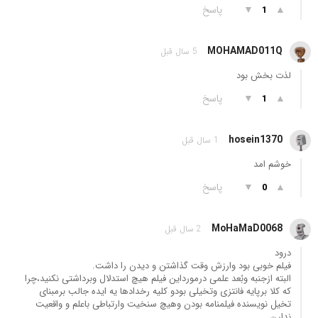
▲
▼
پاسخ
1
MOHAMAD011Q
5 سال قبل
لذت بخش بود
▲
▼
پاسخ
1
hosein1370
1 سال قبل
خوشم امد
▲
▼
پاسخ
0
MoHaMaD0068
2 سال قبل
درود
فیلم خوبی بود وارزش وقت گذاشتن و دیدن را داشت.
البته ازجنبه وبُعد علمی درمورداین فیلم هیچ استدلال وبرداشتی نکنید،چرا
که کلا برپایه فانتزی وتخیلی بودو کلیه رخدادها یه ایده جالب برمبنای
تخیل نویسنده فیلمنامه بودن وهیچ سنخیت وارتباطی باعلم و واقعیت
ندارن.