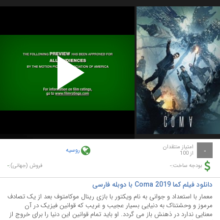
Play
Video
امتیاز منتقدان
روسیه
-
از 100
-
-
بودجه ساخت:
فروش (جهانی):
دانلود فیلم کما Coma 2019 با دوبله فارسی
معمار با استعداد و جوانی به نام ویکتور با بازی رینال موکامتوف بعد از یک تصادف
مرموز و وحشتناک به دنیایی بسیار عجیب و غریب که قوانین فیزیک در آن
معنایی ندارد در ذهنش باز می گردد. او باید تمام قوانین این دنیا را برای خروج از