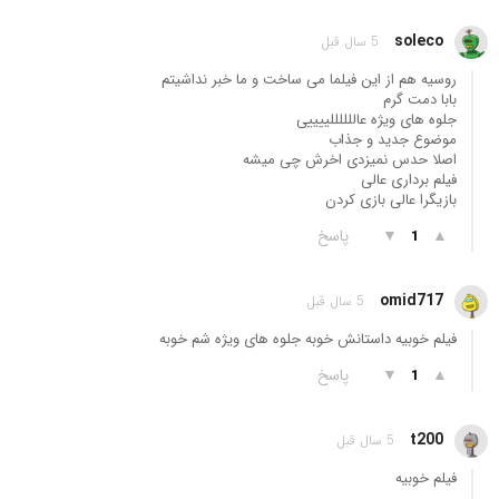
soleco
5 سال قبل
روسیه هم از این فیلما می ساخت و ما خبر نداشیتم
بابا دمت گرم
جلوه های ویژه عاللللللییییی
موضوع جدید و جذاب
اصلا حدس نمیزدی اخرش چی میشه
فیلم برداری عالی
بازیگرا عالی بازی کردن
▲
▼
پاسخ
1
omid717
5 سال قبل
فیلم خوبیه داستانش خوبه جلوه های ویژه شم خوبه
▲
▼
پاسخ
1
t200
5 سال قبل
فیلم خوبیه