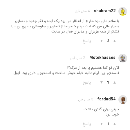
shahram22
4 سال قبل
با سلام عالی بود خارج از انتظار من بود یک ایده و فکر جدید و تصاویر
بسیار عالی من که لذت بردم خصوصا از تصاویر و جلوه‌های بصری ان - با
تشکر از همه عزیزان و مدیران فعال در سایت
▲
▼
پاسخ
2
Motekhasses
2 سال قبل
الان تو کما هستیم یا بعد از مرگ؟!
فلسفه‌ی این فیلم عالیه. فیلم خوش ساخت و استخوون داری بود. ایول
▲
▼
پاسخ
1
fardad54
3 سال قبل
حرفی برای گفتن داشت
خوب بود
▲
▼
پاسخ
1