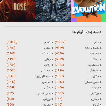
دسته بندی فیلم ها
(13008)
(21677)
درام
کمدی
(7253)
(9149)
هیجان انگیز
اکشن
(5987)
(6520)
عاشقانه
ترسناک
(5191)
(5539)
مستند
جنایی
(3234)
(3842)
ماجراجویی
رازآلود
(2604)
(2819)
خانوادگی
انیمیشن
(1866)
(2597)
فانتزی
فیلم تلویزیونی
(1740)
(1812)
علمی تخیلی
تاریخی
(1043)
(1459)
موزیک
جنگی
(822)
(1027)
بیوگرافی
علمی تخیلی
(505)
(742)
وسترن
ورزشی
(309)
(310)
کوتاه
موزیکال