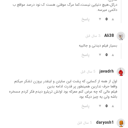
درکل،هیچ دنیایی نیست،کما مرگ موقتی هست ک نود درصد مواقع ب
دائمی میرسه.
▲
▼
پاسخ
0
Ali38
3 سال قبل
بسیار فیلم دیدنی و جالبیه
▲
▼
پاسخ
0
javadrh
5 سال قبل
اول از همه از کسایی که پشت این سایتن و اینقدر بروزن تشکر میکنم
واقعا حرف ندارین همینطور پر قدرت ادامه بدین
فیلم عالی که چه عرض کنم معرکه بود اولش تریلرو دیدم فکر کردم مسخره
باشه ولی یه چیز دیگه بود
▲
▼
پاسخ
0
daryosh1
5 سال قبل