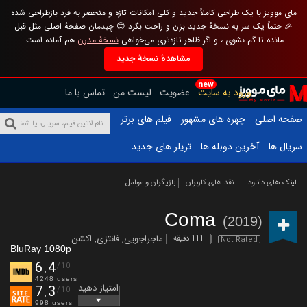
مای موویز با یک طراحی کاملاً جدید و کلی امکانات تازه و منحصر به فرد بازطراحی شده
🎉 حتماً یک سر به نسخهٔ جدید بزن و راحت بگرد 😊 چیدمان صفحهٔ اصلی مثل قبل
مانده تا گم نشوی ، و اگر ظاهر تازه‌تری می‌خواهی
نسخهٔ مدرن
هم آماده است.
مشاهدهٔ نسخهٔ جدید
new
ورود به سایت
عضویت
لیست من
تماس با ما
صفحه اصلی
چهره های مشهور
فیلم های برتر
سریال ها
آخرین دوبله ها
تریلر های جدید
لینک های دانلود
نقد های کاربران
بازیگران و عوامل
Coma
(2019)
ماجراجویی
,
فانتزی
,
اکشن
111 دقیقه
Not Rated
BluRay 1080p
6.4
/10
4248 users
امتیاز دهید
7.3
/10
998 users