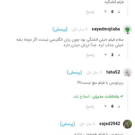
فیلم قشنگیه
▲
▼
پاسخ
0
seyedmojtaba
(پرسش)
6 سال قبل
سلام فیلم خیلی قشنگی بود چون زبان انگلیسی نیست اگر دوبله بشه
خیلی جذاب تره. جداً ارزش دیدن داره
▲
▼
پاسخ
2
taha52
(پرسش)
6 سال قبل
زیرنویس با فیلم مچ نیست!!!!
↵ یادداشت مدیران :
اصلاح شد
▲
▼
پاسخ
0
sajad2942
(پرسش)
6 سال قبل
زیرنویس با فیلم همخونی نداره