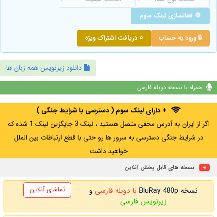
🔄 فعالسازی لینک سوم
🔒 ورود به حساب
⭐ دریافت اشتراک ویژه
دانلود زیرنویس همه زبان ها
همراه با نسخه دوبله فارسی
+ دارای لینک سوم ( دسترسی با شرایط جنگی )
اگر از ایران به آدرس مخفی متصل هستید ، لینک 3 جایگزین لینک 1 شده که
در شرایط جنگی دسترسی به سرور ها رو حتی با قطع ارتباطات بین الملل
خواهید داشت
نسخه های قابل پخش آنلاین
تماشای آنلاین
نسخه BluRay 480p
با دوبله فارسی
و
زیرنویس فارسی