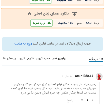
MKA
100 مگابایت
فرمت :
حجم :
دانلود صدای زبان اصلی
وارد شوید
AAC
180 مگابایت
فرمت :
حجم :
جهت ارسال دیدگاه ، ابتدا در سایت لاگین کنید
ورود به سایت
بهترین نظر
جدید ترین
قدیمی ترین
پرسش ها
19 دیدگاه
amir138444
4 سال قبل
بسیار فیلم عالی بود داستان فیلم شما رو غرق خودش میکنه و بهتون
سوپرایز هدیه میده موضوعش خوب بود مثل بعضی فیلم ها گیچ کننده
نیست اینا اینجا چیکار میکنن چه خبره ارزش دیدن بالایی داره
▲
▼
پاسخ
2