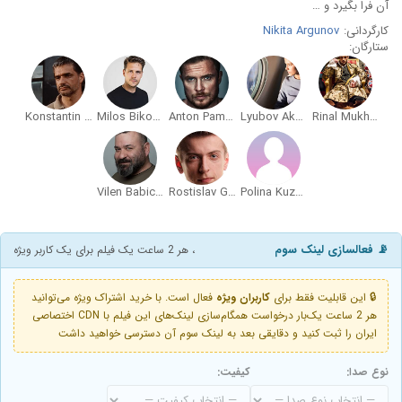
آن فرا بگیرد و …
کارگردانی:
Nikita Argunov
ستارگان:
Konstantin Lavronenko
Milos Bikovic
Anton Pampushnyy
Lyubov Aksyonova
Rinal Mukhametov
Vilen Babichev
Rostislav Gulbis
Polina Kuzminskaya
📡 فعالسازی لینک سوم
، هر 2 ساعت یک فیلم برای یک کاربر ویژه
🔒 این قابلیت فقط برای
کاربران ویژه
فعال است. با خرید اشتراک ویژه می‌توانید
هر 2 ساعت یک‌بار درخواست همگام‌سازی لینک‌های این فیلم با CDN اختصاصی
ایران را ثبت کنید و دقایقی بعد به لینک سوم آن دسترسی خواهید داشت
نوع صدا:
کیفیت: