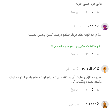
عالی بود خیلی خوبه
▲
▼
پاسخ
0
vahid7
5 سال قبل
سلام خداقوت لطفا تریلر فیلمو درست کنین پخش نمیشه
↵ یادداشت مدیران :
سپاس ، اصلاح شد
▲
▼
پاسخ
0
ikhzdfb12
5 سال قبل
مدیر به تازگی سایت آپلود کننده لینک برای لینک های بالای 1 گیگ اجازه
دانلود نمیده پیگیری کن
▲
▼
پاسخ
0
nikzad2
6 سال قبل