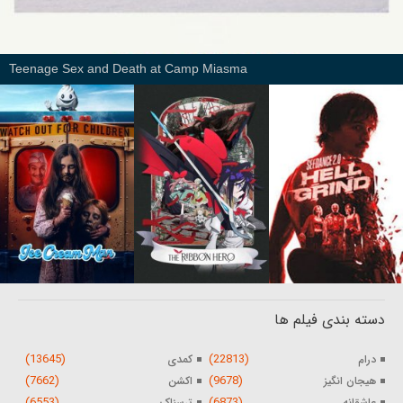
Teenage Sex and Death at Camp Miasma
دسته بندی فیلم ها
(13645)
(22813)
درام
کمدی
(7662)
(9678)
هیجان انگیز
اکشن
(6553)
(6873)
عاشقانه
ترسناک