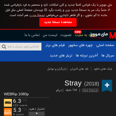
مای موویز با یک طراحی کاملاً جدید و کلی امکانات تازه و منحصر به فرد بازطراحی شده
🎉 حتماً یک سر به نسخهٔ جدید بزن و راحت بگرد 😊 چیدمان صفحهٔ اصلی مثل قبل
مانده تا گم نشوی ، و اگر ظاهر تازه‌تری می‌خواهی
نسخهٔ مدرن
هم آماده است.
مشاهدهٔ نسخهٔ جدید
new
ورود به سایت
عضویت
لیست من
تماس با ما
صفحه اصلی
چهره های مشهور
فیلم های برتر
سریال ها
آخرین دوبله ها
تریلر های جدید
لینک های دانلود
نقد های کاربران
بازیگران و عوامل
Stray
(2018)
درام
104 دقیقه
Not Rated
WEBRip 1080p
6.3
/10
152 users
امتیاز دهید
5.3
/10
9 users