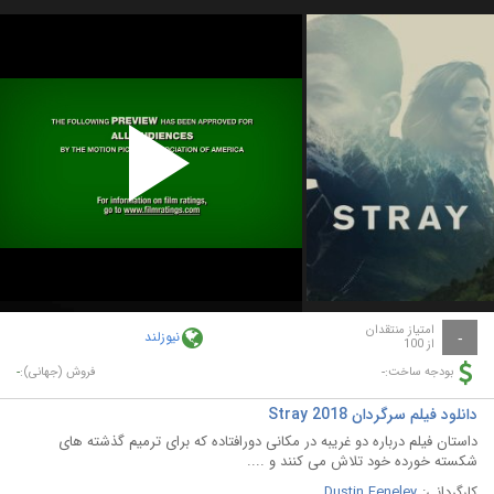
Play
Video
امتیاز منتقدان
نیوزلند
-
از 100
-
-
بودجه ساخت:
فروش (جهانی):
دانلود فیلم سرگردان Stray 2018
داستان فیلم درباره دو غریبه در مکانی دورافتاده که برای ترمیم گذشته های
شکسته خورده خود تلاش می کنند و ....
کارگردانی:
Dustin Feneley